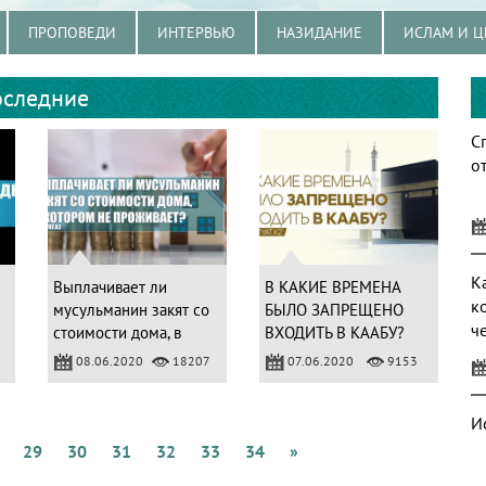
ПРОПОВЕДИ
ИНТЕРВЬЮ
НАЗИДАНИЕ
ИСЛАМ И Ц
следние
С
от
К
Выплачивает ли
В КАКИЕ ВРЕМЕНА
к
мусульманин закят со
БЫЛО ЗАПРЕЩЕНО
ч
стоимости дома, в
ВХОДИТЬ В КААБУ?
котором не
08.06.2020
18207
07.06.2020
9153
проживает?
И
29
30
31
32
33
34
»