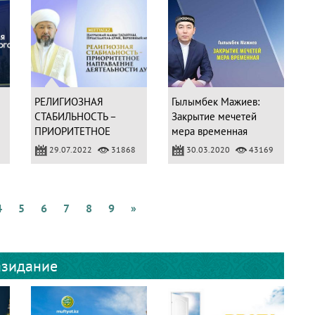
РЕЛИГИОЗНАЯ
Гылымбек Мажиев:
СТАБИЛЬНОСТЬ –
Закрытие мечетей
ПРИОРИТЕТНОЕ
мера временная
НАПРАВЛЕНИЕ
29.07.2022
31868
30.03.2020
43169
ДЕЯТЕЛЬНОСТИ ДУМК
4
5
6
7
8
9
»
зидание