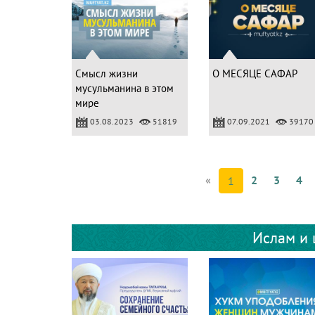
Смысл жизни
О МЕСЯЦЕ САФАР
мусульманина в этом
мире
03.08.2023
51819
07.09.2021
39170
«
2
3
4
1
Ислам и 