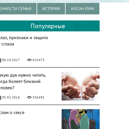
ЕННОСТИ СЕМЬИ
ИСТОРИЯ
ИХСАН ІЛІМІ
Популярные
глаз, признаки и защита
 сглаза
06.10.2017
631475
акую дуа нужно читать,
огда болеет близкий
еловек?
05.02.2016
556491
слам о сексе