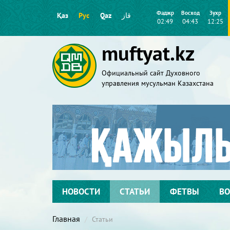
Фаджр
Восход
Зухр
Қаз
Рус
Qaz
قاز
02:49
04:43
12:25
muftyat.kz
Официальный сайт Духовного
управления мусульман Казахстана
НОВОСТИ
СТАТЬИ
ФЕТВЫ
ВО
Главная
Статьи