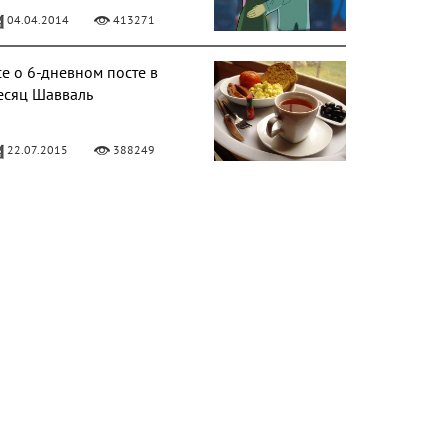
04.04.2014
413271
се о 6-дневном посте в
есяц Шавваль
22.07.2015
388249
ецепты и рекомендации
о применению масла и
емян черного тмина
05.10.2014
338065
афиль-намазы – подарок
ллаха
29.07.2014
255012