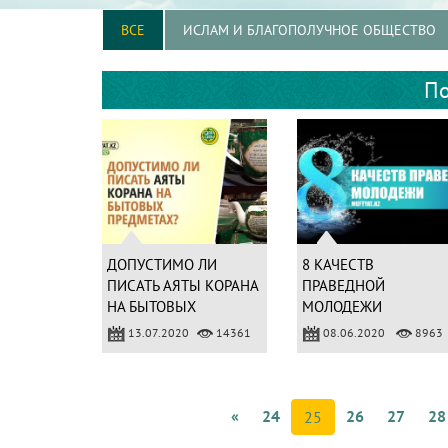
ВСЕ
ИСЛАМ И БЛАГОПОЛУЧНОЕ ОБЩЕСТВО
По
ДОПУСТИМО ЛИ
8 КАЧЕСТВ
ПИСАТЬ АЯТЫ КОРАНА
ПРАВЕДНОЙ
НА БЫТОВЫХ
МОЛОДЕЖИ
ПРЕДМЕТАХ?
13.07.2020
14361
08.06.2020
8963
«
24
26
27
28
25