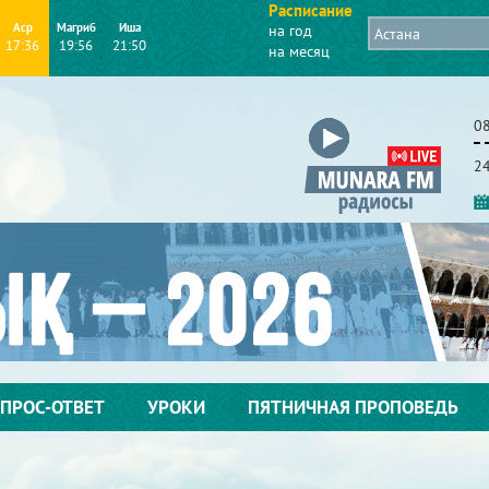
Расписание
Аср
Магриб
Иша
на год
17:36
19:56
21:50
на месяц
08
2
ПРОС-ОТВЕТ
УРОКИ
ПЯТНИЧНАЯ ПРОПОВЕДЬ