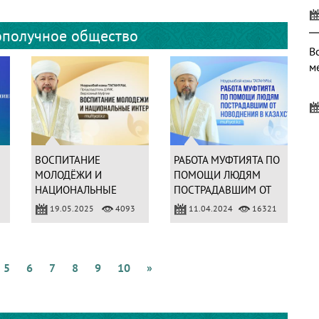
ополучное общество
В
м
Р
п
ВОСПИТАНИЕ
РАБОТА МУФТИЯТА ПО
МОЛОДЁЖИ И
ПОМОЩИ ЛЮДЯМ
с
НАЦИОНАЛЬНЫЕ
ПОСТРАДАВШИМ ОТ
ИНТЕРЕСЫ
НОВОДНЕНИЯ В
19.05.2025
4093
11.04.2024
16321
КАЗАХСТАНЕ
Н
А
5
6
7
8
9
10
»