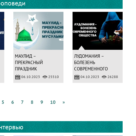
оповеди
Ж
о
и
(
Ч
е
МАУЛИД –
ЛУДОМАНИЯ –
ПРЕКРАСНЫЙ
БОЛЕЗЕНЬ
ПРАЗДНИК
СОВРЕМЕННОГО
МУСУЛЬМАН
ОБЩЕСТВА
06.10.2023
25510
04.10.2023
26288
5
6
7
8
9
10
»
нтервью