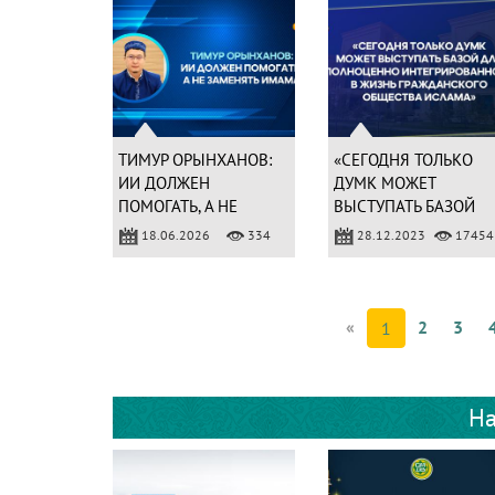
ТИМУР ОРЫНХАНОВ:
«СЕГОДНЯ ТОЛЬКО
ИИ ДОЛЖЕН
ДУМК МОЖЕТ
ПОМОГАТЬ, А НЕ
ВЫСТУПАТЬ БАЗОЙ
ЗАМЕНЯТЬ ИМАМА
ДЛЯ ПОЛНОЦЕННО
18.06.2026
334
28.12.2023
17454
ИНТЕГРИРОВАННОГО
В ЖИЗНЬ
ГРАЖДАНСКОГО
ОБЩЕСТВА ИСЛАМА»
«
2
3
1
На