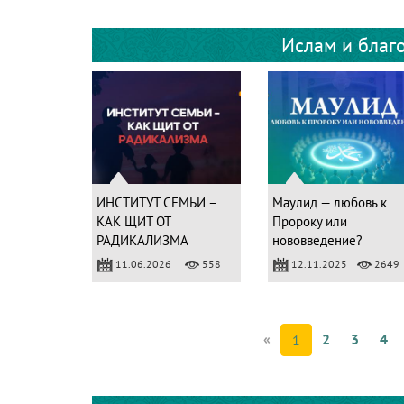
Ислам и благ
ИНСТИТУТ СЕМЬИ –
Маулид — любовь к
КАК ЩИТ ОТ
Пророку или
РАДИКАЛИЗМА
нововведение?
11.06.2026
558
12.11.2025
2649
«
2
3
4
1