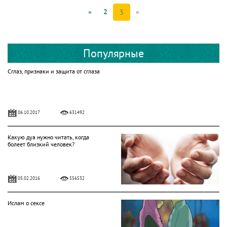
«
2
»
3
Популярные
Сглаз, признаки и защита от сглаза
06.10.2017
631492
Какую дуа нужно читать, когда
болеет близкий человек?
05.02.2016
556532
Ислам о сексе