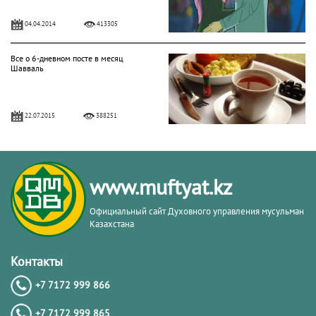
04.04.2014
413305
Все о 6-дневном посте в месяц
Шавваль
22.07.2015
388251
Рецепты и рекомендации по
применению масла и семян черного
тмина
www.muftyat.kz
05.10.2014
338079
Официальный сайт Духовного управления мусульман
Казахстана
Нафиль-намазы – подарок Аллаха
Контакты
+7 7172 999 866
29.07.2014
255019
+7 7172 999 865