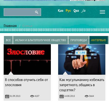
Қаз
Рус
Qaz
قاز
Togg
navi
Главная
Статьи
ВСЕ
ИСЛАМ И БЛАГОПОЛУЧНОЕ ОБЩЕСТВО
ПРОПОВЕДИ
ИНТЕРВЬЮ
8 способов отучить себя от
Как мусульманину избежать
злословия
запретного, общаясь в
соцсетях?
01.09.2015
14.08.2015
4107
3664