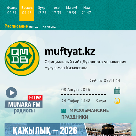
Фаджр
Восход
Зухр
Аср
Магриб
Иша
02:51
04:45
12:25
17:35
19:54
21:47
Расписание
на год
на месяц
muftyat.kz
Официальный сайт Духовного управления
мусульман Казахстана
Сейчас
05:43:45
08 Август 2026
24 Сафар 1448
Хижра
МУСУЛЬМАНСКИЕ
ПРАЗДНИКИ