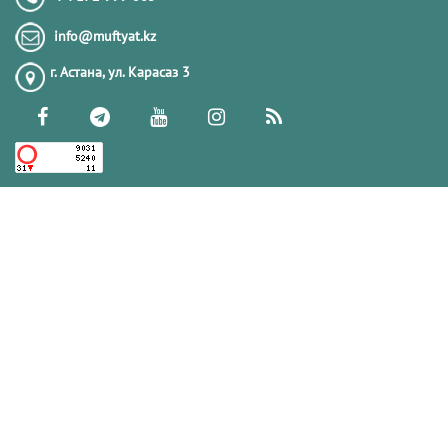
Женский фикх полного омовения по
info@muftyat.kz
мазхабу имама Абу Ханифы
(хайд,нифас и истихада)
г. Астана, ул. Карасаз 3
20.03.2014
231228
Что делать постящемуся, если он
проспал на сухур?
06.05.2020
219703