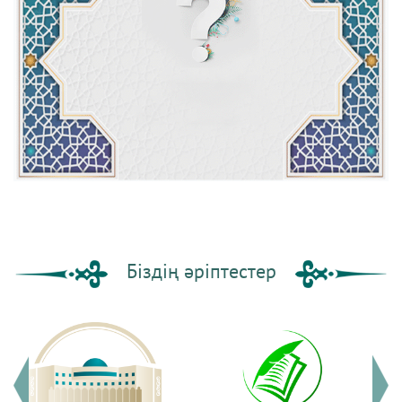
«Тәджу әл-‘арус әл-хауи ли-тахзиб
ән-нуфус» кітабы...
Атаиллаһ әс-Сакандаридің «Тәджу
әл-‘арус әл-хауи л...
Жақсы жаққа өзгеру-1 | Ерболат
Жүсіпов
Біздің әріптестер
Жүрек сырлары 2-дәріс. Тәубе
тақырыбы. Әр-рисала ә...