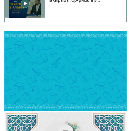
Әдепсіздік иманның әлсіздігіне
дәлел ｜ Ерболат Жүс...
РАМАЗАН – РАХЫМ, КЕШІРІМ
ЖӘНЕ ТОЗАҚТАН ҚҰТЫЛУ АЙЫ
РАМАЗАН ҚАРСАҢЫНДАҒЫ
ПАЙҒАМБАР (ﷺ) ӨСИЕТІ
Мұсылман әдебі 1-дәріс. Имам
Мухаммад әл-Ғазали кі...