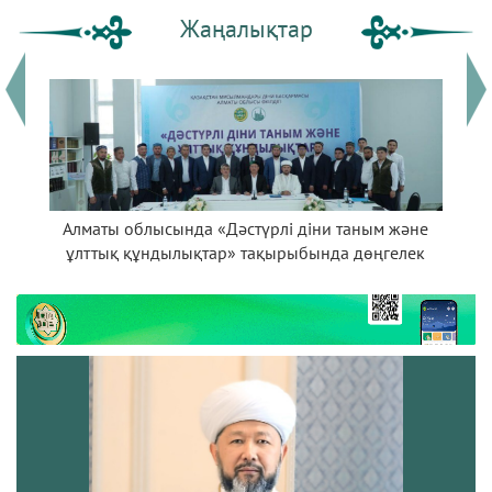
Жаңалықтар
на
Алматы облысында «Дәстүрлі діни таным және
«Ә
ұлттық құндылықтар» тақырыбында дөңгелек
үстел өтті