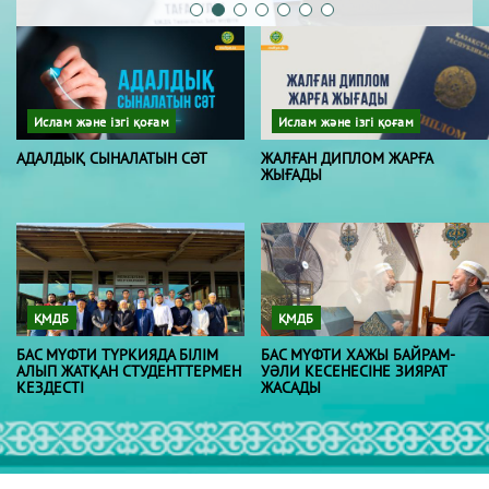
Ислам және ізгі қоғам
Ислам және ізгі қоғам
АДАЛДЫҚ СЫНАЛАТЫН СӘТ
ЖАЛҒАН ДИПЛОМ ЖАРҒА
ЖЫҒАДЫ
ҚМДБ
ҚМДБ
БАС МҮФТИ ТҮРКИЯДА БІЛІМ
БАС МҮФТИ ХАЖЫ БАЙРАМ-
АЛЫП ЖАТҚАН СТУДЕНТТЕРМЕН
УӘЛИ КЕСЕНЕСІНЕ ЗИЯРАТ
КЕЗДЕСТІ
ЖАСАДЫ