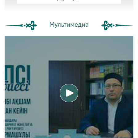
Мультимедиа
Әдепсіздік иманның әлсіздігіне
дәлел ｜ Ерболат Жүс...
РАМАЗАН – РАХЫМ, КЕШІРІМ
ЖӘНЕ ТОЗАҚТАН ҚҰТЫЛУ АЙЫ
РАМАЗАН ҚАРСАҢЫНДАҒЫ
ПАЙҒАМБАР (ﷺ) ӨСИЕТІ