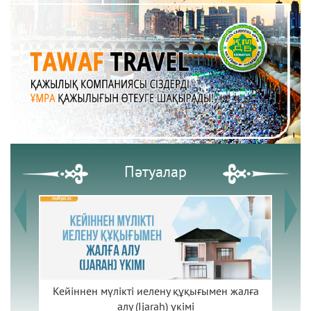
Пәтуалар
і
Кейіннен мүлікті иелену құқығымен жалға
алу (Ijarah) үкімі