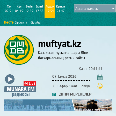
Таң
Күн
Бесін
Екінті
Ақшам
Құптан
02:51
04:45
12:25
17:35
19:54
21:47
Кесте
бір жылға
бір айға
muftyat.kz
Қазақстан мұсылмандары Діни
басқармасының ресми сайты
Қазір
20:11:42
09 Тамыз 2026
25 Сафар 1448
Хижра
ДІНИ МЕРЕКЕЛЕР