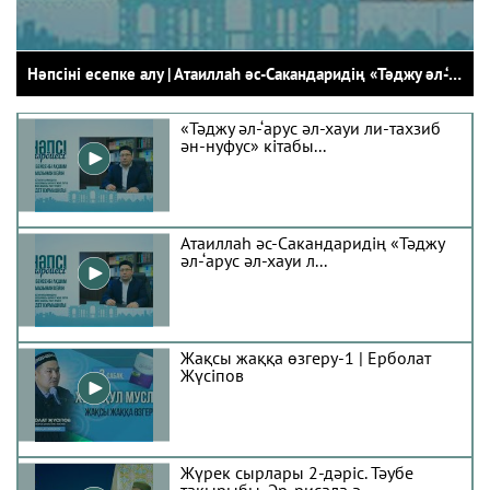
Мұсылман әдебі 1-дәріс. Имам
Мухаммад әл-Ғазали кі...
Нәпсіні есепке алу | Атаиллаһ әс-Сакандаридің «Тәджу әл-‘арус әл-хауи ли-тахзиб ән-нуфус» кітабы
«Тәджу әл-‘арус әл-хауи ли-тахзиб
ән-нуфус» кітабы...
Атаиллаһ әс-Сакандаридің «Тәджу
әл-‘арус әл-хауи л...
Жақсы жаққа өзгеру-1 | Ерболат
Жүсіпов
Жүрек сырлары 2-дәріс. Тәубе
тақырыбы. Әр-рисала ә...