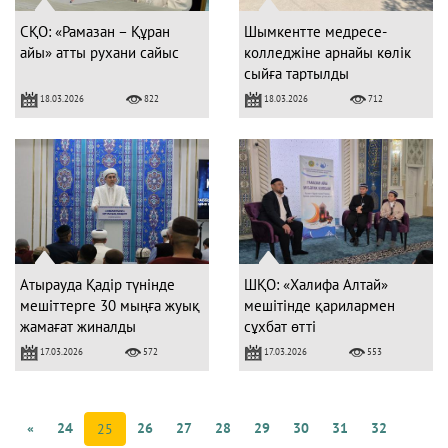
СҚО: «Рамазан – Құран
Шымкентте медресе-
айы» атты рухани сайыс
колледжіне арнайы көлік
сыйға тартылды
18.03.2026
18.03.2026
822
712
Атырауда Қадір түнінде
ШҚО: «Халифа Алтай»
мешіттерге 30 мыңға жуық
мешітінде қарилармен
жамағат жиналды
сұхбат өтті
17.03.2026
17.03.2026
572
553
«
24
26
27
28
29
30
31
32
25