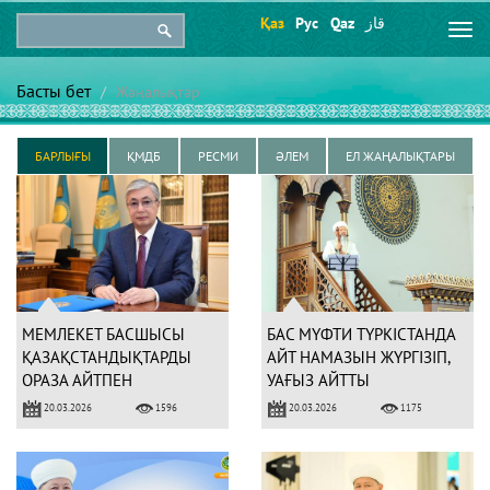
Қаз
Рус
Qaz
قاز
Togg
navi
Басты бет
Жаңалықтар
БАРЛЫҒЫ
ҚМДБ
РЕСМИ
ӘЛЕМ
ЕЛ ЖАҢАЛЫҚТАРЫ
МЕМЛЕКЕТ БАСШЫСЫ
БАС МҮФТИ ТҮРКІСТАНДА
ҚАЗАҚСТАНДЫҚТАРДЫ
АЙТ НАМАЗЫН ЖҮРГІЗІП,
ОРАЗА АЙТПЕН
УАҒЫЗ АЙТТЫ
ҚҰТТЫҚТАДЫ
20.03.2026
20.03.2026
1596
1175