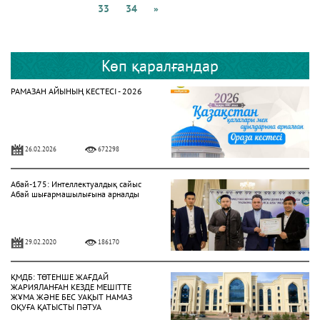
33
34
»
Көп қаралғандар
РАМАЗАН АЙЫНЫҢ КЕСТЕСІ - 2026
26.02.2026
672298
Абай-175: Интеллектуалдық сайыс
Абай шығармашылығына арналды
29.02.2020
186170
ҚМДБ: ТӨТЕНШЕ ЖАҒДАЙ
ЖАРИЯЛАНҒАН КЕЗДЕ МЕШІТТЕ
ЖҰМА ЖӘНЕ БЕС УАҚЫТ НАМАЗ
ОҚУҒА ҚАТЫСТЫ ПӘТУА