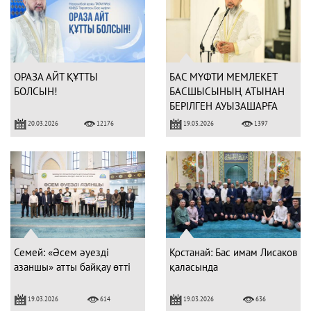
ОРАЗА АЙТ ҚҰТТЫ
БАС МҮФТИ МЕМЛЕКЕТ
БОЛСЫН!
БАСШЫСЫНЫҢ АТЫНАН
БЕРІЛГЕН АУЫЗАШАРҒА
ҚАТЫСТЫ
20.03.2026
19.03.2026
12176
1397
Семей: «Әсем әуезді
Қостанай: Бас имам Лисаков
азаншы» атты байқау өтті
қаласында
19.03.2026
19.03.2026
614
636