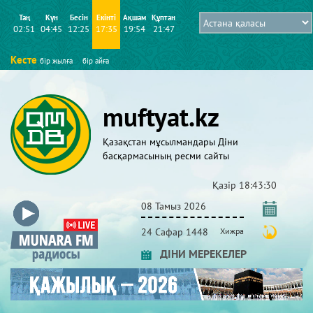
Таң
Күн
Бесін
Екінті
Ақшам
Құптан
02:51
04:45
12:25
17:35
19:54
21:47
Кесте
бір жылға
бір айға
muftyat.kz
Қазақстан мұсылмандары Діни
басқармасының ресми сайты
Қазір
18:43:31
08 Тамыз 2026
24 Сафар 1448
Хижра
ДІНИ МЕРЕКЕЛЕР