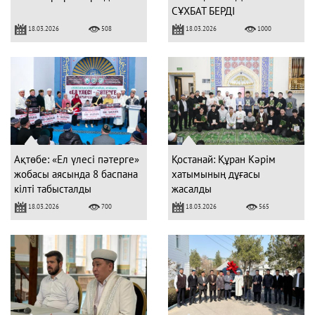
СҰХБАТ БЕРДІ
18.03.2026
18.03.2026
508
1000
Ақтөбе: «Ел үлесі пәтерге»
Қостанай: Құран Кәрім
жобасы аясында 8 баспана
хатымының дұғасы
кілті табысталды
жасалды
18.03.2026
18.03.2026
700
565