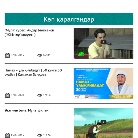
Көп қаралғандар
"Мүлк" сүресі. Айдар Байжанов
("Жігіттер" квартеті)
02.07.2015
46585
Намаз – ұлық ғибадат | 30 күнге 30
сұхбат | Қалижан Заңқоев
07.05.2020
37114
Әке мен Бала. Мультфильм
15.07.2015
31124