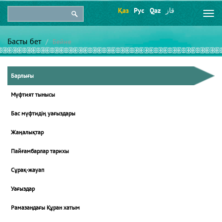
Қаз
Рус
Qaz
قاز
Togg
navi
Басты бет
Бейне
Барлығы
Мүфтият тынысы
Бас мүфтидің уағыздары
Жаңалықтар
Пайғамбарлар тарихы
Сұрақ-жауап
Уағыздар
Рамазандағы Құран хатым