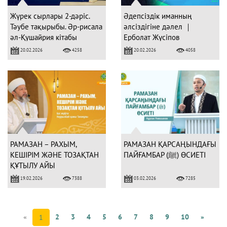
Жүрек сырлары 2-дәріс.
Әдепсіздік иманның
Тәубе тақырыбы. Әр-рисала
әлсіздігіне дәлел ｜
әл-Қушайрия кітабы
Ерболат Жүсіпов
негізінде
20.02.2026
20.02.2026
4258
4058
РАМАЗАН – РАХЫМ,
РАМАЗАН ҚАРСАҢЫНДАҒЫ
КЕШІРІМ ЖӘНЕ ТОЗАҚТАН
ПАЙҒАМБАР (ﷺ) ӨСИЕТІ
ҚҰТЫЛУ АЙЫ
19.02.2026
03.02.2026
7388
7285
«
2
3
4
5
6
7
8
9
10
»
1