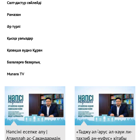
Салт-дәстүр сөйлейді
Рамазан
Әр түрлі
Қысқа уағыздар
Қазақша аудио Құран
Балаларға базарлық
Munara TV
Нәпсіні есепке алу |
«Тәджу әл-‘арус әл-хауи ли-
Атаиллаһ әс-Сакандаридің
тахзиб ән-нуфус» кітабы