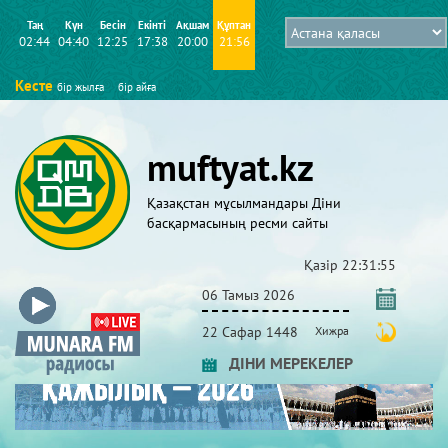
Таң
Күн
Бесін
Екінті
Ақшам
Құптан
02:44
04:40
12:25
17:38
20:00
21:56
Кесте
бір жылға
бір айға
muftyat.kz
Қазақстан мұсылмандары Діни
басқармасының ресми сайты
Қазір
22:31:55
06 Тамыз 2026
22 Сафар 1448
Хижра
ДІНИ МЕРЕКЕЛЕР