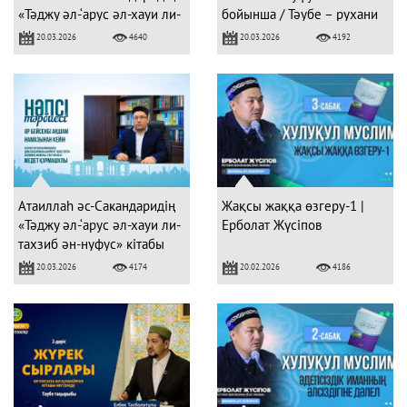
«Тәджу әл-‘арус әл-хауи ли-
бойынша / Тәубе – рухани
тахзиб ән-нуфус» кітабы
тазарудың негізі
20.03.2026
20.03.2026
4640
4192
Атаиллаһ әс-Сакандаридің
Жақсы жаққа өзгеру-1 |
«Тәджу әл-‘арус әл-хауи ли-
Ерболат Жүсіпов
тахзиб ән-нуфус» кітабы
20.03.2026
20.02.2026
4174
4186