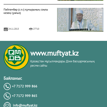
Пайғамбар (с.ғ.с) ғұмырының соңғы
кезеңі (уағыз)
24.11.2013
27710
"Фатиха" сүресі
www.muftyat.kz
11.04.2016
27145
Қазақстан мұсылмандары Діни басқармасының
ресми сайты
Жалқаулық - жат қылық | Қуаныш
АБИШЕВ
Байланыс
+7 7172 999 866
23.10.2015
26394
+7 7172 999 865
Бараат түнін қалай өткізу керек?
info@muftyat.kz