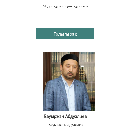
Медет Құрмашұлы Құрсақов
Толығырақ
Бауыржан Абдуалиев
Бауыржан Абдуалиев