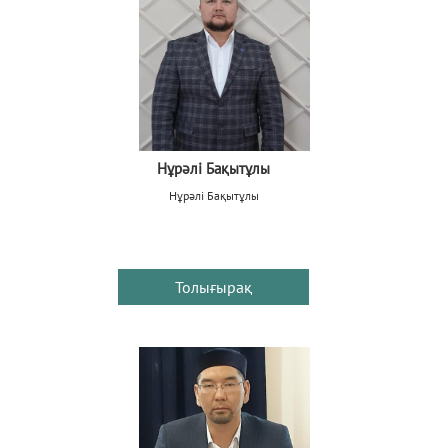
Нұрәлі Бақытұлы
Нұрәлі Бақытұлы
Толығырақ