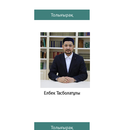
Толығырақ
Елбек Тасболатұлы
Толығырақ