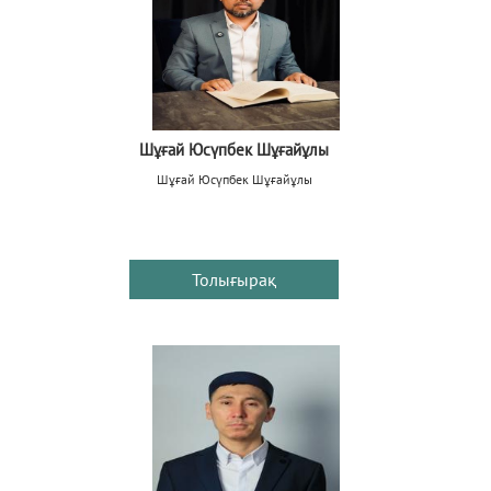
Шұғай Юсүпбек Шұғайұлы
Шұғай Юсүпбек Шұғайұлы
Толығырақ