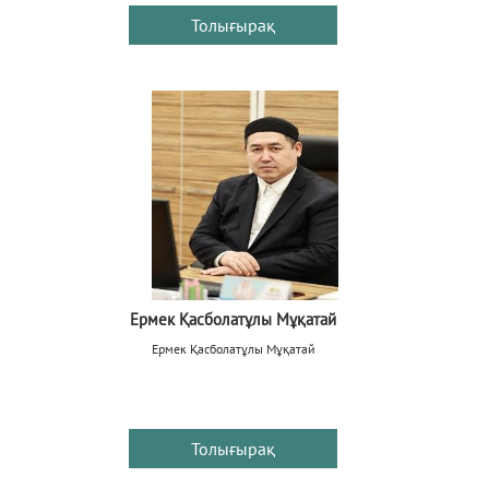
Толығырақ
Ермек Қасболатұлы Мұқатай
Ермек Қасболатұлы Мұқатай
Толығырақ