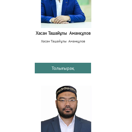
Хасан Ташайұлы Аманқұлов
Хасан Ташайұлы Аманқұлов
Толығырақ