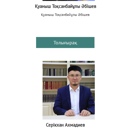
Қуаныш Тоқсанбайұлы Әбішев
Қуаныш Тоқсанбайұлы Әбішев
Толығырақ
Серікхан Ахмадиев