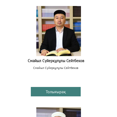
Смайыл Сүйерқұлұлы Сейтбеков
Смайыл Сүйерқұлұлы Сейтбеков
Толығырақ