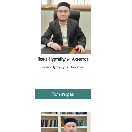
Ғазиз Нұртайұлы Ахметов
Ғазиз Нұртайұлы Ахметов
Толығырақ