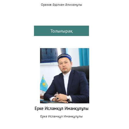
Оразов Әділхан Әлиханұлы
Толығырақ
Ерке Исламқұл Иманқұлұлы
Ерке Исламқұл Иманқұлұлы