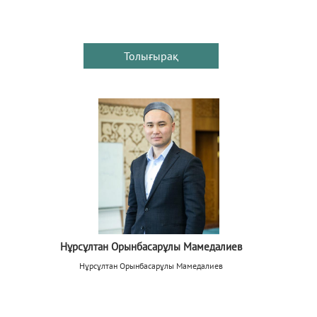
Толығырақ
Нұрсұлтан Орынбасарұлы Мамедалиев
Нұрсұлтан Орынбасарұлы Мамедалиев