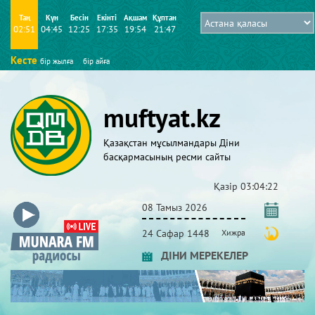
Таң
Күн
Бесін
Екінті
Ақшам
Құптан
02:51
04:45
12:25
17:35
19:54
21:47
Кесте
бір жылға
бір айға
muftyat.kz
Қазақстан мұсылмандары Діни
басқармасының ресми сайты
Қазір
03:04:23
08 Тамыз 2026
24 Сафар 1448
Хижра
ДІНИ МЕРЕКЕЛЕР