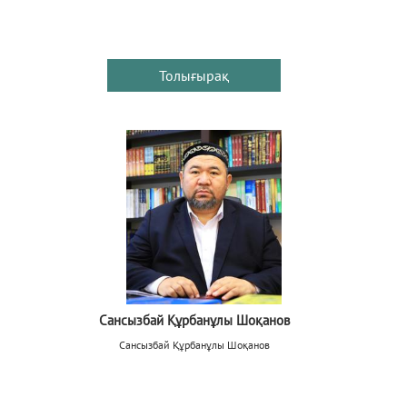
Толығырақ
Сансызбай Құрбанұлы Шоқанов
Сансызбай Құрбанұлы Шоқанов