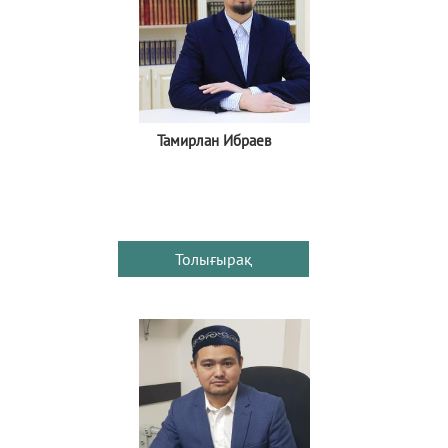
Тамирлан Ибраев
Толығырақ