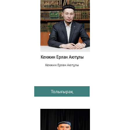
Кенжин Ерлан Аютұлы
Кенжин Ерлан Аютұлы
Толығырақ