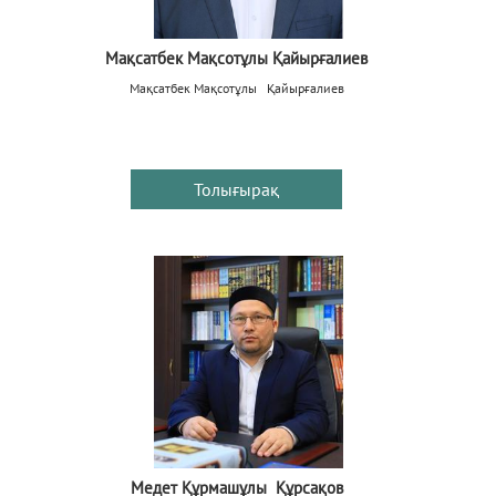
Мақсатбек Мақсотұлы Қайырғалиев
Мақсатбек Мақсотұлы Қайырғалиев
Толығырақ
Медет Құрмашұлы Құрсақов