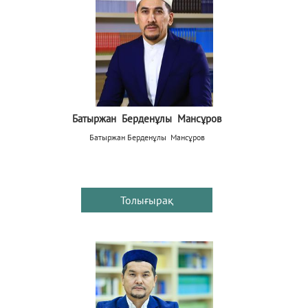
Батыржан Берденұлы Мансұров
Батыржан Берденұлы Мансұров
Толығырақ