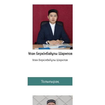
Ұлан Беркінбайұлы Шарипов
Ұлан Беркінбайұлы Шарипов
Толығырақ