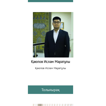
Қаюпов Ислам Маратұлы
Қаюпов Ислам Маратұлы
Толығырақ