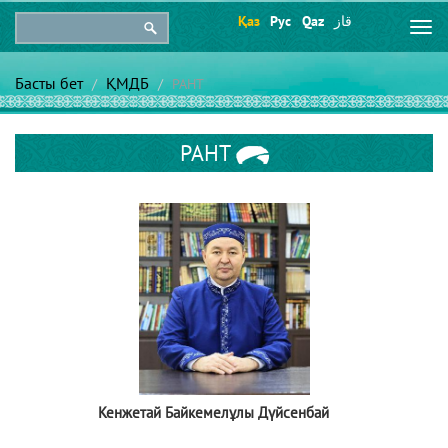
Қаз
Рус
Qaz
قاز
Togg
navi
Басты бет
ҚМДБ
РАНТ
РАНТ
Кенжетай Байкемелұлы Дүйсенбай