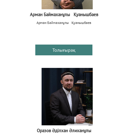
Арман Баймаханұлы Қуанышбаев
Арман Баймаханұлы Қуанышбаев
Толығырақ
Оразов Әділхан Әлиханұлы