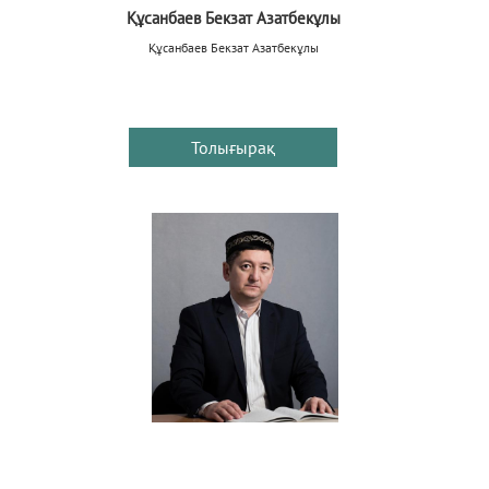
Құсанбаев Бекзат Азатбекұлы
Құсанбаев Бекзат Азатбекұлы
Толығырақ