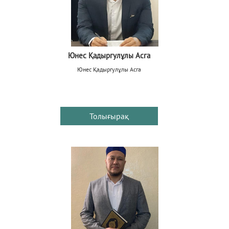
Юнес Қадыргулұлы Асга
Юнес Қадыргулұлы Асга
Толығырақ