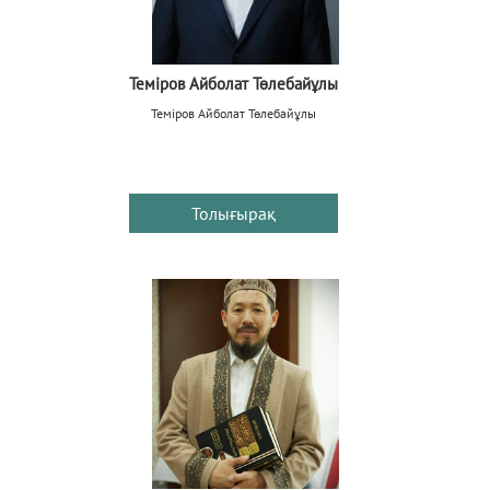
Теміров Айболат Төлебайұлы
Теміров Айболат Төлебайұлы
Толығырақ