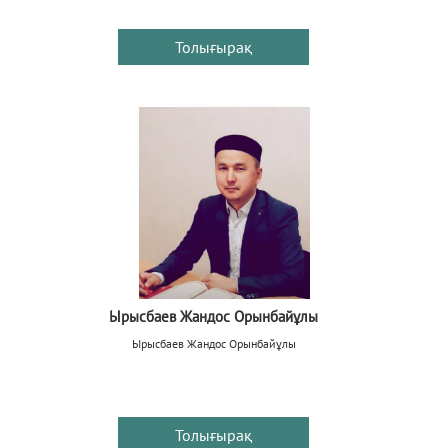
Толығырақ
Ырысбаев Жандос Орынбайұлы
Ырысбаев Жандос Орынбайұлы
Толығырақ