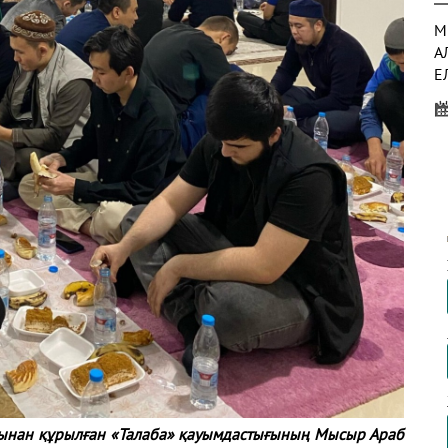
М
А
Е
Қ
Қ
Қ
Р
А
М
Ж
М
Қ
нынан құрылған «Талаба» қауымдастығының Мысыр Араб