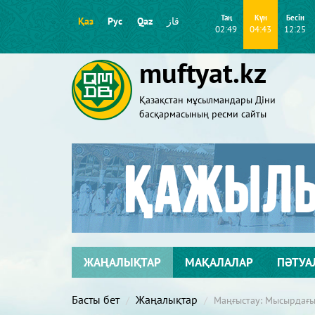
Таң
Күн
Бесін
Қаз
Рус
Qaz
قاز
02:49
04:43
12:25
muftyat.kz
Қазақстан мұсылмандары Діни
басқармасының ресми сайты
ЖАҢАЛЫҚТАР
МАҚАЛАЛАР
ПӘТУА
Басты бет
Жаңалықтар
Маңғыстау: Мысырдағы