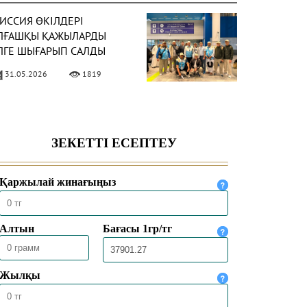
ИССИЯ ӨКІЛДЕРІ
ЛҒАШҚЫ ҚАЖЫЛАРДЫ
ЛГЕ ШЫҒАРЫП САЛДЫ
31.05.2026
1819
АЗАҚСТАНДЫҚ ҚАЖЫЛАР
АЖЫЛЫҚ
ҰЛШЫЛЫҒЫНЫҢ НЕГІЗГІ
ӘСІМДЕРІН ТОЛЫҚ
30.05.2026
4455
ТҚАРДЫ
ЕККЕДЕ 1447 ҺИЖРИ
ЫЛҒЫ ҚАЖЫЛЫҚ
АУСЫМЫ
ОРЫТЫНДЫЛАНДЫ
30.05.2026
2521