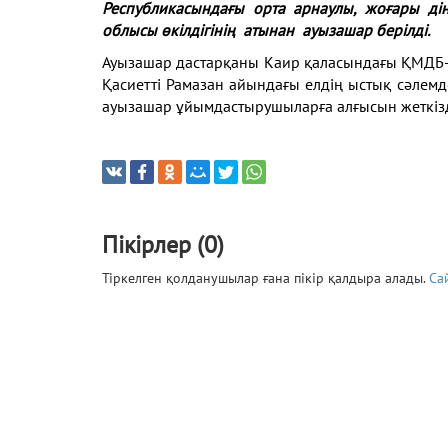
Республикасындағы орта арнаулы, жоғары ді
облысы өкілдігінің атынан ауызашар берілді.
Ауызашар дастарқаны Каир қаласындағы ҚМДБ
Қасиетті Рамазан айындағы елдің ыстық сәлем
ауызашар ұйымдастырушыларға алғысын жеткізд
Пікірлер (0)
Тіркелген қолданушылар ғана пікір қалдыра алады.
Са