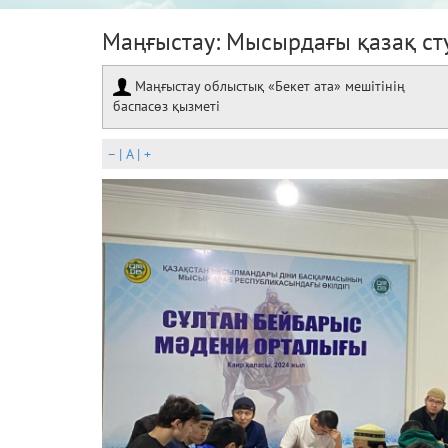
Маңғыстау: Мысырдағы қазақ ст
Маңғыстау облыстық «Бекет ата» мешітінің
баспасөз қызметі
–
|
A
|
+