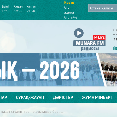
Кесте
Екінті
Ақшам
Құптан
бір
17:36
19:56
21:50
жылға
бір айға
0
2
ЛАР
СҰРАҚ-ЖАУАП
ДӘРІСТЕР
ЖҰМА МІНБЕРІ
 қазақ студенттеріне ауызашар берілді