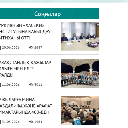
Соңғылар
ҮРКИЯНЫҢ «ХАСЕКИ»
НСТИТУТЫНА ҚАБЫЛДАУ
МТИХАНЫ ӨТТІ
20.06.2026
2687
АЗАҚСТАНДЫҚ ҚАЖЫЛАР
ОЛЫҒЫМЕН ЕЛГЕ
РАЛДЫ
11.06.2026
3011
АЖЫЛАРҒА МИНА,
ҰЗДАЛИФА ЖӘНЕ АРАФАТ
ЙМАҚТАРЫНДА 400-ДЕН
СТАМ УАҒЫЗ-НАСИХАТ
31.05.2026
1964
ҮРГІЗІЛДІ