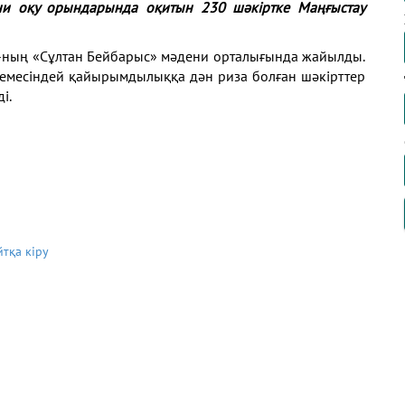
ни оқу орындарында оқитын 230 шәкіртке Маңғыстау
-ның «Сұлтан Бейбарыс» мәдени орталығында жайылды.
демесіндей қайырымдылыққа дән риза болған шәкірттер
і.
йтқа кіру