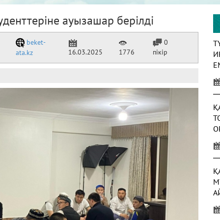
уденттеріне ауызашар берілді
beket-
0
Т
16.03.2025
1776
пікір
ata.kz
И
Е
Қ
Т
О
Қ
М
А
А
Ж