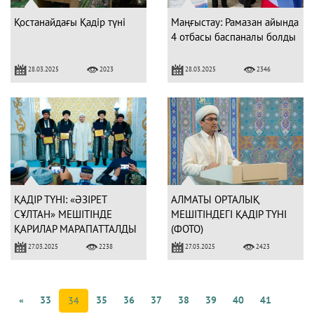
Қостанайдағы Қадір түні
Маңғыстау: Рамазан айында
4 отбасы баспаналы болды
28.03.2025
28.03.2025
2023
2346
ҚАДІР ТҮНІ: «ӘЗІРЕТ
АЛМАТЫ ОРТАЛЫҚ
СҰЛТАН» МЕШІТІНДЕ
МЕШІТІНДЕГІ ҚАДІР ТҮНІ
ҚАРИЛАР МАРАПАТТАЛДЫ
(ФОТО)
(ФОТО)
27.03.2025
27.03.2025
2238
2423
«
33
35
36
37
38
39
40
41
34