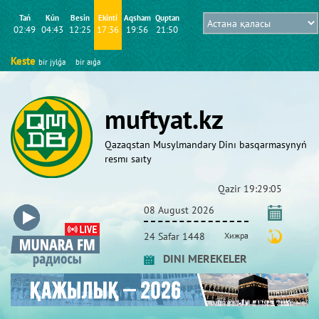
Tań
Kún
Besіn
Ekіntі
Aqsham
Quptan
02:49
04:43
12:25
17:36
19:56
21:50
Keste
bіr jylǵa
bіr aıǵa
muftyat.kz
Qazaqstan Musylmandary Dіnı basqarmasynyń
resmı saıty
Qazіr
19:29:06
08 August 2026
24 Safar 1448
Хижра
DINI MEREKELER