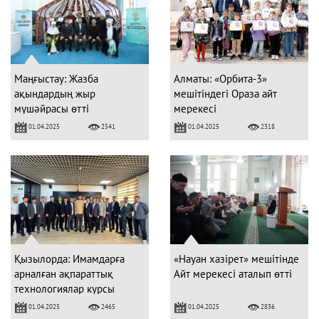
Маңғыстау: Жазба
Алматы: «Орбита-3»
ақындардың жыр
мешітіндегі Ораза айт
мүшәйрасы өтті
мерекесі
01.04.2025
01.04.2025
2541
2318
Қызылорда: Имамдарға
«Науан хазірет» мешітінде
арналған ақпараттық
Айт мерекесі аталып өтті
технологиялар курсы
басталды
01.04.2025
01.04.2025
2465
2836