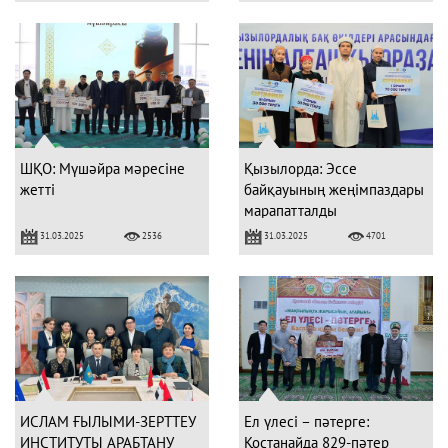
ШҚО: Мүшәйра мәресіне
Қызылорда: Эссе
жетті
байқауының жеңімпаздары
марапатталды
31.03.2025
31.03.2025
2536
4701
ИСЛАМ ҒЫЛЫМИ-ЗЕРТТЕУ
Ел үлесі – пәтерге:
ИНСТИТУТЫ АРАБТАНУ
Қостанайда 829-пәтер