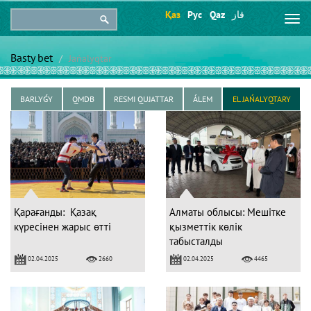
Қаз
Рус
Qaz
قاز
Togg
navi
Basty bet
Jańalyqtar
BARLYǴY
QMDB
RESMI QUJATTAR
ÁLEM
EL JAŃALYQTARY
Қарағанды: Қазақ
Алматы облысы: Мешітке
күресінен жарыс өтті
қызметтік көлік
табысталды
02.04.2025
02.04.2025
2660
4465