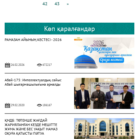
42
43
»
Көп қаралғандар
РАМАЗАН АЙЫНЫҢ КЕСТЕСІ - 2026
26.02.2026
672217
Абай-175: Интеллектуалдық сайыс
Абай шығармашылығына арналды
29.02.2020
186167
ҚМДБ: ТӨТЕНШЕ ЖАҒДАЙ
ЖАРИЯЛАНҒАН КЕЗДЕ МЕШІТТЕ
ЖҰМА ЖӘНЕ БЕС УАҚЫТ НАМАЗ
ОҚУҒА ҚАТЫСТЫ ПӘТУА