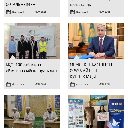
ОРТАЛЫҒЫМЕН
табысталды
МЕМОРАНДУМҒА ҚОЛ
31.03.2025
31.03.2025
2625
2246
ҚОЙЫЛДЫ
БҚО: 100 отбасына
МЕМЛЕКЕТ БАСШЫСЫ
«Рамазан сыйы» таратылды
ОРАЗА АЙТПЕН
ҚҰТТЫҚТАДЫ
31.03.2025
30.03.2025
2061
4197