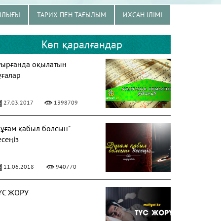
ЫЛЫҒЫ
ТАРИХ ПЕН ТАҒЫЛЫМ
ИХСАН ІЛІМІ
Көп қаралғандар
уырғанда оқылатын
ұғалар
27.03.2017
1398709
Дұғам қабыл болсын"
есеңіз
11.06.2018
940770
ҮС ЖОРУ