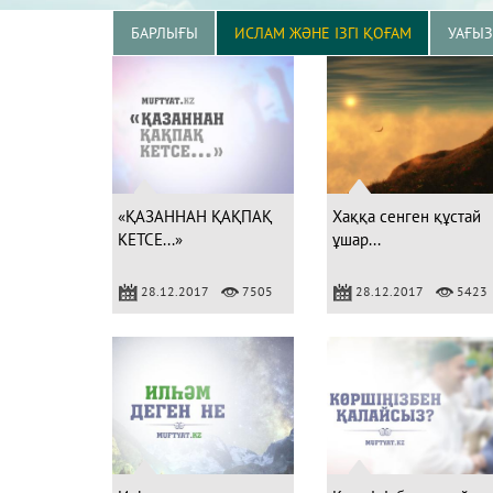
БАРЛЫҒЫ
ИСЛАМ ЖӘНЕ ІЗГІ ҚОҒАМ
УАҒЫ
«ҚАЗАННАН ҚАҚПАҚ
Хаққа сенген құстай
КЕТСЕ...»
ұшар...
28.12.2017
7505
28.12.2017
5423