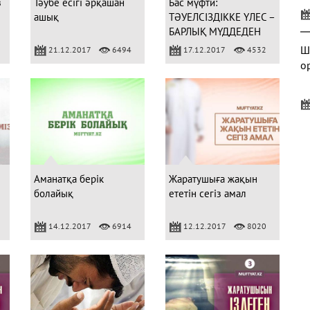
з
Тәубе есігі әрқашан
Бас мүфти:
ашық
ТӘУЕЛСІЗДІККЕ ҮЛЕС –
БАРЛЫҚ МҮДДЕДЕН
БИІК КҮРЕС
Ш
21.12.2017
6494
17.12.2017
4532
о
Б
Аманатқа берік
Жаратушыға жақын
болайық
ететін сегіз амал
14.12.2017
6914
12.12.2017
8020
А
м