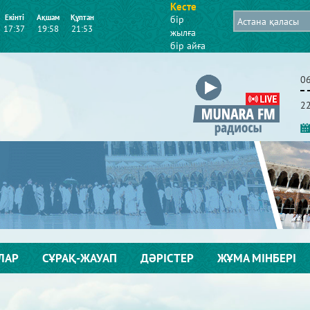
Кесте
Екінті
Ақшам
Құптан
бір
17:37
19:58
21:53
жылға
бір айға
0
2
ЛАР
СҰРАҚ-ЖАУАП
ДӘРІСТЕР
ЖҰМА МІНБЕРІ