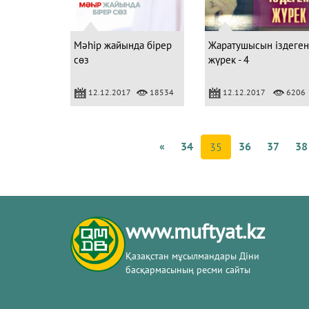
Мәһір жайында бірер
Жаратушысын іздеген
сөз
жүрек - 4
12.12.2017
18534
12.12.2017
6206
«
34
36
37
38
35
www.muftyat.kz
Қазақстан мұсылмандары Діни
басқармасының ресми сайты