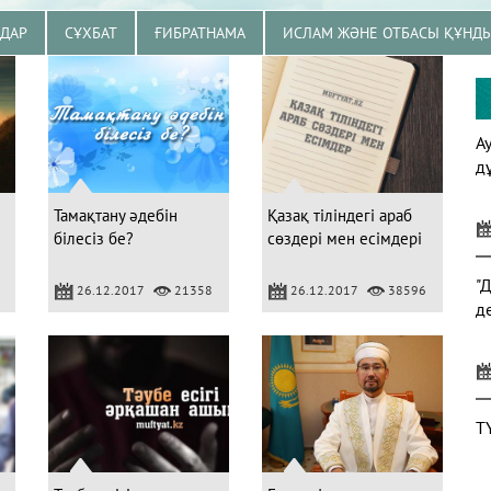
ЗДАР
СҰХБАТ
ҒИБРАТНАМА
ИСЛАМ ЖӘНЕ ОТБАСЫ ҚҰНД
А
д
Тамақтану әдебін
Қазақ тіліндегі араб
білесіз бе?
сөздері мен есімдері
"
26.12.2017
21358
26.12.2017
38596
д
Т