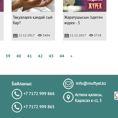
Т
о
бі
Тақуаларға қандай сый
Жаратушысын іздеген
бар?
жүрек - 3
12.12.2017
5484
11.12.2017
5718
Г
39
40
41
42
43
44
»
Байланыс
info@muftyat.kz
+7 7172 999 866
Астана қаласы,
Қарасаз к-сi, 3
+7 7172 999 865