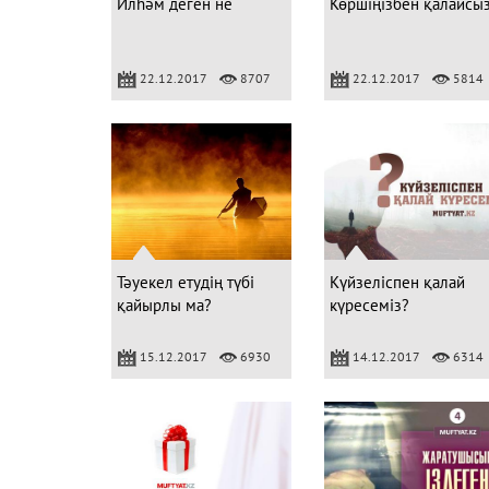
Илһәм деген не
Көршіңізбен қалайсы
22.12.2017
8707
22.12.2017
5814
Тәуекел етудің түбі
Күйзеліспен қалай
қайырлы ма?
күресеміз?
15.12.2017
6930
14.12.2017
6314