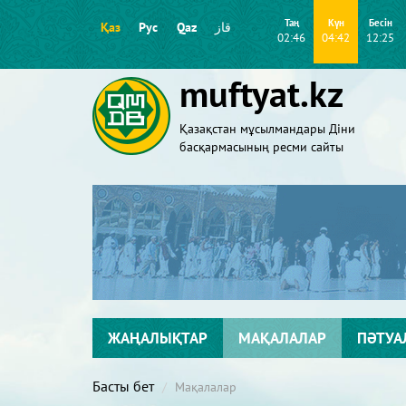
Таң
Күн
Бесін
Қаз
Рус
Qaz
قاز
02:46
04:42
12:25
muftyat.kz
Қазақстан мұсылмандары Діни
басқармасының ресми сайты
ЖАҢАЛЫҚТАР
МАҚАЛАЛАР
ПӘТУА
Басты бет
Мақалалар