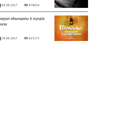
03.08.2017
670016
әууәл айындағы 6 күндік
раза
28.06.2017
415172
ЕРЕКЕЛІ БАРААТ ТҮНІ
06.04.2020
328644
лладан кешірім сұраудың
аңызы
31.07.2017
282164