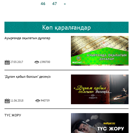
46
47
»
Көп қаралғандар
Ауырғанда оқылатын дұғалар
27.03.2017
1398700
"Дұғам қабыл болсын" десеңіз
11.06.2018
940759
ТҮС ЖОРУ