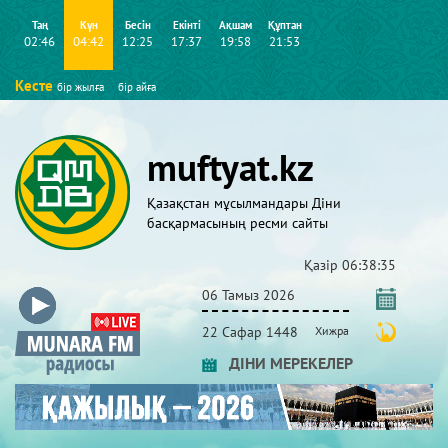
Таң
Күн
Бесін
Екінті
Ақшам
Құптан
02:46
04:42
12:25
17:37
19:58
21:53
Кесте
бір жылға
бір айға
muftyat.kz
Қазақстан мұсылмандары Діни
басқармасының ресми сайты
Қазір
06:38:36
06 Тамыз 2026
22 Сафар 1448
Хижра
ДІНИ МЕРЕКЕЛЕР