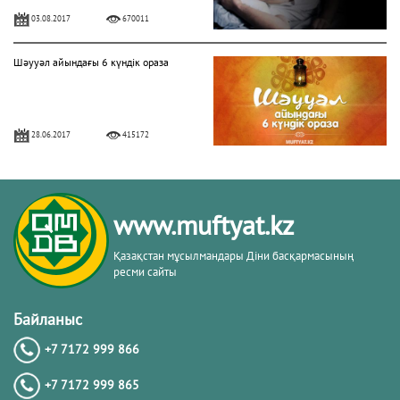
03.08.2017
670011
Шәууәл айындағы 6 күндік ораза
28.06.2017
415172
БЕРЕКЕЛІ БАРААТ ТҮНІ
www.muftyat.kz
06.04.2020
328644
Қазақстан мұсылмандары Діни басқармасының
ресми сайты
Алладан кешірім сұраудың маңызы
Байланыс
+7 7172 999 866
31.07.2017
282163
+7 7172 999 865