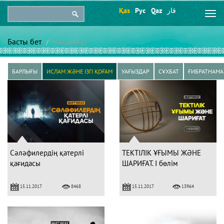
Қаз
Рус
Qaz
قاز
Togg
navi
Басты бет
Мақалалар
БАРЛЫҒЫ
ИСЛАМ ЖӘНЕ ІЗГІ ҚОҒАМ
УАҒЫЗДАР
СҰХБАТ
ҒИБРАТНАМА
Сәләфилердің қатерлі
ТЕКТІЛІК ҰҒЫМЫ ЖӘНЕ
қағидасы
ШАРИҒАТ. I бөлім
15.11.2017
15.11.2017
8468
13964