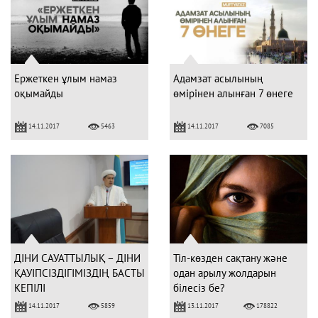
Ержеткен ұлым намаз
Адамзат асылының
оқымайды
өмірінен алынған 7 өнеге
14.11.2017
14.11.2017
5463
7085
ДІНИ САУАТТЫЛЫҚ – ДІНИ
Тіл-көзден сақтану және
ҚАУІПСІЗДІГІМІЗДІҢ БАСТЫ
одан арылу жолдарын
КЕПІЛІ
білесіз бе?
14.11.2017
13.11.2017
5859
178822