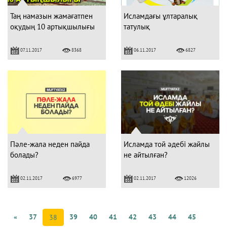
Таң намазын жамағатпен
Исламдағы ұлтаралық
оқудың 10 артықшылығы
татулық
07.11.2017
06.11.2017
8368
6827
Пәле-жала неден пайда
Исламда той әдебі жайлы
болады?
не айтылған?
02.11.2017
02.11.2017
6977
12026
«
37
39
40
41
42
43
44
45
38