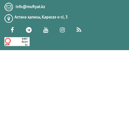
Тіл-көзден сақтану және одан арылу
info@muftyat.kz
жолдарын білесіз бе?
Астана қаласы, Қарасаз к-сi, 3
13.11.2017
178822
ГҮЛЕНШІЛЕР
28.08.2023
174390