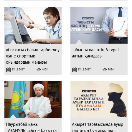
«Соскасыз бала» тәрбиелеу
Табысты кәсіптің 6 түрлі
және спорттық
алтын қағидасы
ойындардың маңызы
13.11.2017
13.11.2017
4608
9086
Наурызбай қажы
Ақырет таразысында ауыр
ТАҒАНҰЛЫ: «Біз – бақытты
тартатын бұл амалды