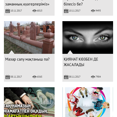
заманның куәгерлеріміз»
білесіз бе?
10.11.2017
10.11.2017
6013
9493
Мазар салу мақтаныш па?
ҚИЯНАТ КӨЗБЕН ДЕ
ЖАСАЛАДЫ
08.11.2017
08.11.2017
6565
7984