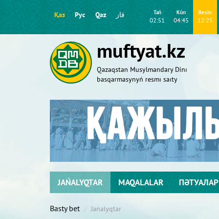
Tań
Kún
Besіn
Қаз
Рус
Qaz
قاز
02:51
04:45
12:25
muftyat.kz
Qazaqstan Musylmandary Dіnı
basqarmasynyń resmı saıty
JAŃALYQTAR
MAQALALAR
ПӘТУАЛАР
Basty bet
Jańalyqtar