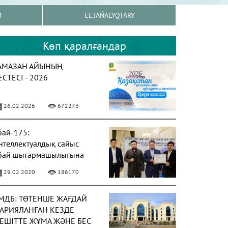
M
EL JAŃALYQTARY
Көп қаралғандар
АМАЗАН АЙЫНЫҢ
ЕСТЕСІ - 2026
26.02.2026
672273
бай-175:
нтеллектуалдық сайыс
бай шығармашылығына
рналды
29.02.2020
186170
МДБ: ТӨТЕНШЕ ЖАҒДАЙ
АРИЯЛАНҒАН КЕЗДЕ
ЕШІТТЕ ЖҰМА ЖӘНЕ БЕС