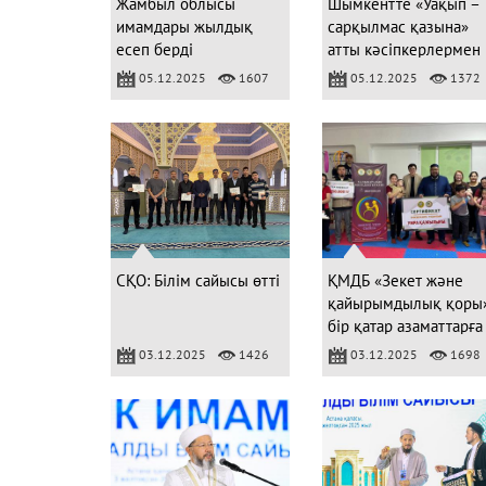
Жамбыл облысы
Шымкентте «Уақып –
имамдары жылдық
сарқылмас қазына»
есеп берді
атты кәсіпкерлермен
кездесу өтті
05.12.2025
1607
05.12.2025
1372
СҚО: Білім сайысы өтті
ҚМДБ «Зекет және
қайырымдылық қоры
бір қатар азаматтарға
қолдау көрсетті
03.12.2025
1426
03.12.2025
1698