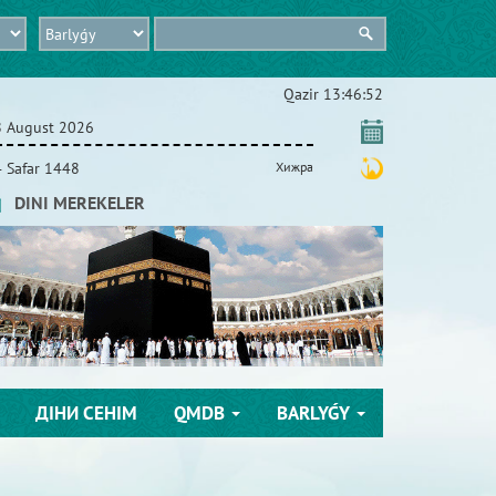
Qazіr
13:46:52
8 August 2026
 Safar 1448
Хижра
DINI MEREKELER
ДІНИ СЕНІМ
QMDB
BARLYǴY