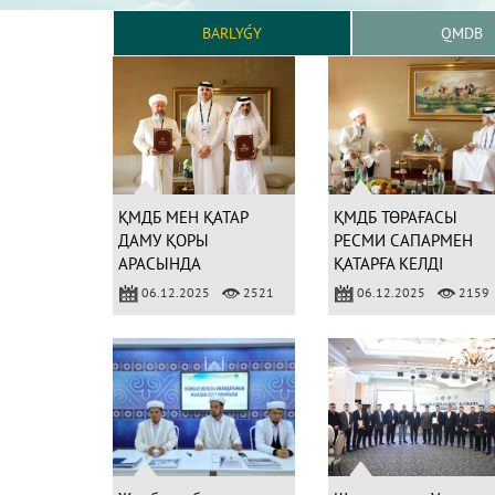
BARLYǴY
QMDB
ҚМДБ МЕН ҚАТАР
ҚМДБ ТӨРАҒАСЫ
ДАМУ ҚОРЫ
РЕСМИ САПАРМЕН
АРАСЫНДА
ҚАТАРҒА КЕЛДІ
ЫНТЫМАҚТАСТЫҚ
06.12.2025
2521
06.12.2025
2159
КЕЛІСІМ-ШАРТЫНА
ҚОЛ ҚОЙЫЛДЫ