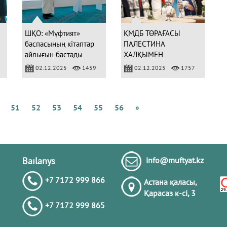
Қ
А
Б
ШҚО: «Мүфтият»
ҚМДБ ТӨРАҒАСЫ
баспасының кітаптар
ПАЛЕСТИНА
айлығын бастады
ХАЛҚЫМЕН
ХАЛЫҚАРАЛЫҚ
02.12.2025
1459
02.12.2025
1757
Қ
І
ЫНТЫМАҚТАСТЫҚ
М
КҮНІНЕ АРНАЛҒАН
Б
ДИПЛОМАТИЯЛЫҚ
К
51
52
53
54
55
56
»
ШАРАҒА ҚАТЫСТЫ
А
Ж
Қ
Baılanys
info@muftyat.kz
+7 7172 999 866
Астана қаласы,
Қарасаз к-сi, 3
+7 7172 999 865