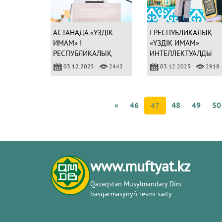
АСТАНАДА «ҮЗДІК
І РЕСПУБЛИКАЛЫҚ
ИМАМ» І
«ҮЗДІК ИМАМ»
РЕСПУБЛИКАЛЫҚ
ИНТЕЛЛЕКТУАЛДЫ
ИНТЕЛЛЕКТУАЛДЫ
БІЛІМ САЙЫСЫНЫҢ
03.12.2025
2442
03.12.2025
2918
БІЛІМ САЙЫСЫ
ЖЕРЕБЕ ТАРТУ РӘСІМ
БАСТАЛДЫ
ӨТТІ
«
46
48
49
50
47
www.muftyat.kz
Qazaqstan Musylmandary Dіnı
basqarmasynyń resmı saıty