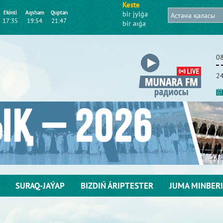
Keste
Ekіntі
Aqsham
Quptan
bіr jylǵa
17:35
19:54
21:47
bіr aıǵa
0
24
SURAQ-JAÝAP
BІZDІŃ ÁRІPTESTER
JUMA MІNBERІ