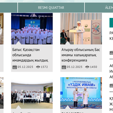
RESMI QUJATTAR
ÁLE
Р
К
Батыс Қазақстан
Атырау облысының Бас
облысында
имамы халықаралық
имамдардың жылдық
конференцияға
жиыны өтті
қатысты
А
05.12.2025
1572
05.12.2025
1450
И
А
а
Қ
Ж
М