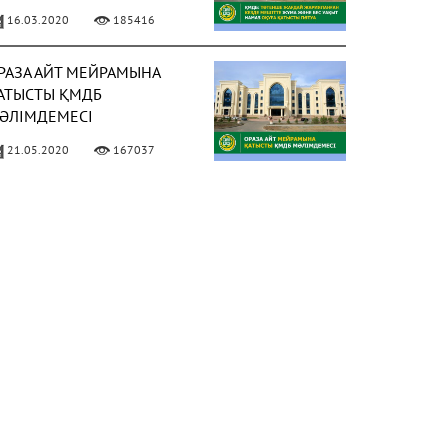
АҚЫТ НАМАЗ ОҚУҒА
16.03.2020
185416
АТЫСТЫ ПӘТУА
РАЗА АЙТ МЕЙРАМЫНА
АТЫСТЫ ҚМДБ
ӘЛІМДЕМЕСІ
21.05.2020
167037
ИЫЛ РАМАЗАН АЙЫ 13
ӘУІРДЕ БАСТАЛАДЫ
ФОТО)
02.04.2021
158033
 МАМЫРДАН БАСТАП
ҰМА НАМАЗЫН ОҚУҒА
ЕСМИ РҰҚСАТ БЕРІЛДІ
ФОТО)
02.05.2021
150313