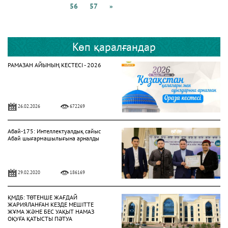
56
57
»
Көп қаралғандар
РАМАЗАН АЙЫНЫҢ КЕСТЕСІ - 2026
26.02.2026
672269
Абай-175: Интеллектуалдық сайыс
Абай шығармашылығына арналды
29.02.2020
186169
ҚМДБ: ТӨТЕНШЕ ЖАҒДАЙ
ЖАРИЯЛАНҒАН КЕЗДЕ МЕШІТТЕ
ЖҰМА ЖӘНЕ БЕС УАҚЫТ НАМАЗ
ОҚУҒА ҚАТЫСТЫ ПӘТУА