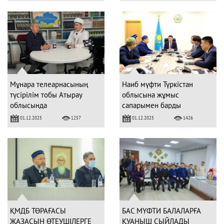
Мұнара телеарнасының
Наиб мүфти Түркістан
түсірілім тобы Атырау
облысына жұмыс
облысында
сапарымен барды
01.12.2025
01.12.2025
1257
1426
ҚМДБ ТӨРАҒАСЫ
БАС МҮФТИ БАЛАЛАРҒА
ЖАЗАСЫН ӨТЕУШІЛЕРГЕ
ҚУАНЫШ СЫЙЛАДЫ