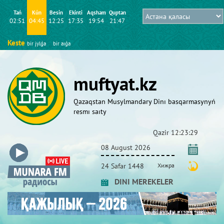
Tań
Kún
Besіn
Ekіntі
Aqsham
Quptan
02:51
04:45
12:25
17:35
19:54
21:47
Keste
bіr jylǵa
bіr aıǵa
muftyat.kz
Qazaqstan Musylmandary Dіnı basqarmasynyń
resmı saıty
Qazіr
12:23:29
08 August 2026
24 Safar 1448
Хижра
DINI MEREKELER