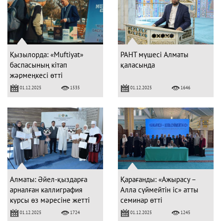
Қызылорда: «Muftiyat»
РАНТ мүшесі Алматы
баспасының кітап
қаласында
жәрмеңкесі өтті
01.12.2025
01.12.2025
1535
1646
Алматы: Әйел-қыздарға
Қарағанды: «Ажырасу –
арналған каллиграфия
Алла сүймейтін іс» атты
курсы өз мәресіне жетті
семинар өтті
01.12.2025
01.12.2025
1724
1245