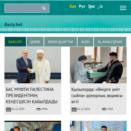
Қаз
Рус
Qaz
قاز
Togg
navi
Basty bet
Jańalyqtar
BARLYǴY
QMDB
RESMI QUJATTAR
ÁLEM
EL JAŃALYQTARY
БАС МҮФТИ ПАЛЕСТИНА
Қызылорда: «Өмірге үміт
ПРЕЗИДЕНТІНІҢ
сыйла» донорлық акциясы
КЕҢЕСШІСІН ҚАБЫЛДАДЫ
өтті
01.12.2025
01.12.2025
2944
1350