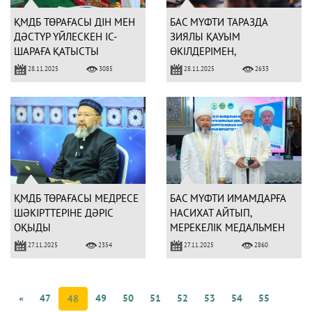
ҚМДБ ТӨРАҒАСЫ ДІН МЕН
БАС МҮФТИ ТАРАЗДА
ДӘСТҮР ҮЙЛЕСКЕН ІС-
ЗИЯЛЫ ҚАУЫМ
ШАРАҒА ҚАТЫСТЫ
ӨКІЛДЕРІМЕН,
СТУДЕНТТЕРМЕН
28.11.2025
28.11.2025
3085
2633
СҰХБАТТАСТЫ
ҚМДБ ТӨРАҒАСЫ МЕДРЕСЕ
БАС МҮФТИ ИМАМДАРҒА
ШӘКІРТТЕРІНЕ ДӘРІС
НАСИХАТ АЙТЫП,
ОҚЫДЫ
МЕРЕКЕЛІК МЕДАЛЬМЕН
МАРАПАТТАДЫ
27.11.2025
27.11.2025
2354
2860
«
47
49
50
51
52
53
54
55
48