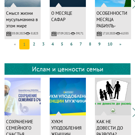
Смысл жизни
О МЕСЯЦЕ
ОСОБЕННОСТИ
мусульманина в
САФАР
МЕСЯЦА
этом мире
РАБИУЛЬ-
АВВАЛЬ
03.08.2023
07.09.2021
17.10.2020
51823
39171
61555
«
2
3
4
5
6
7
8
9
10
»
1
Ислам и ценности семьи
СОХРАНЕНИЕ
ХУКМ
КАК НЕ
СЕМЕЙНОГО
УПОДОБЛЕНИЯ
ДОВЕСТИ ДО
СЧАСТЬЯ
ЖЕНЩИН
РАЗВОДА?