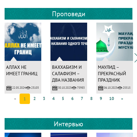
Проповеди
АЛЛАХ НЕ
ВАХХАБИЗМ И
МАУЛИД –
ИМЕЕТ ГРАНИЦ
САЛАФИЗМ –
ПРЕКРАСНЫЙ
ДВА НАЗВАНИЯ
ПРАЗДНИК
ОДНОГО
МУСУЛЬМАН
22.05.2024
30.10.2023
06.10.2023
23103
75983
25515
ТЕЧЕНИЯ
«
2
3
4
5
6
7
8
9
10
»
1
Интервью