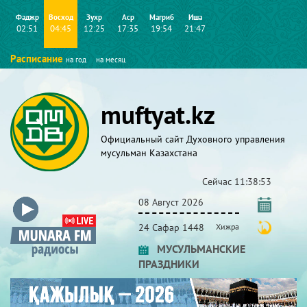
Фаджр
Восход
Зухр
Аср
Магриб
Иша
02:51
04:45
12:25
17:35
19:54
21:47
Расписание
на год
на месяц
muftyat.kz
Официальный сайт Духовного управления
мусульман Казахстана
Сейчас
11:38:53
08 Август 2026
24 Сафар 1448
Хижра
МУСУЛЬМАНСКИЕ
ПРАЗДНИКИ