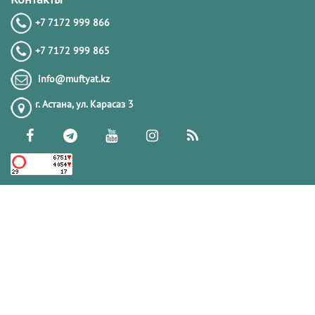
+7 7172 999 866
29.07.2014
255019
+7 7172 999 865
Женский фикх полного омовения по
info@muftyat.kz
мазхабу имама Абу Ханифы
(хайд,нифас и истихада)
г. Астана, ул. Карасаз 3
20.03.2014
231255
Что делать постящемуся, если он
проспал на сухур?
06.05.2020
219704