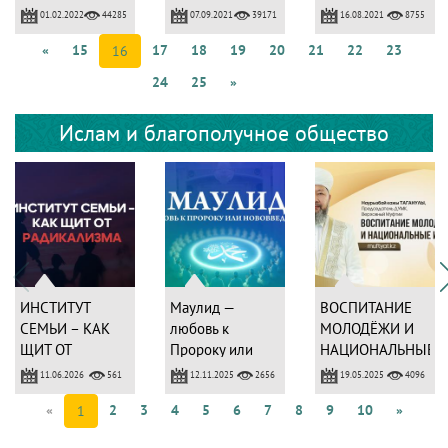
РАДЖАБ
01.02.2022
07.09.2021
16.08.2021
44285
39171
8755
«
15
17
18
19
20
21
22
23
16
24
25
»
Ислам и благополучное общество
ИНСТИТУТ
Маулид —
ВОСПИТАНИЕ
СЕМЬИ – КАК
любовь к
МОЛОДЁЖИ И
ЩИТ ОТ
Пророку или
НАЦИОНАЛЬНЫЕ
РАДИКАЛИЗМА
нововведение?
ИНТЕРЕСЫ
11.06.2026
12.11.2025
19.05.2025
561
2656
4096
«
2
3
4
5
6
7
8
9
10
»
1