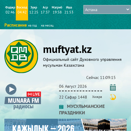
Фаджр
Восход
Зухр
Аср
Магриб
Иша
02:46
04:42
12:25
17:37
19:58
21:53
Расписание
на год
на месяц
muftyat.kz
Официальный сайт Духовного управления
мусульман Казахстана
Сейчас
11:09:16
06 Август 2026
22 Сафар 1448
Хижра
МУСУЛЬМАНСКИЕ
ПРАЗДНИКИ