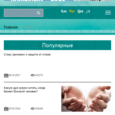
Қаз
Рус
Qaz
قاز
Togg
navi
Главная
Статьи
Популярные
Сглаз, признаки и защита от сглаза
06.10.2017
631375
Какую дуа нужно читать, когда
болеет близкий человек?
05.02.2016
556260