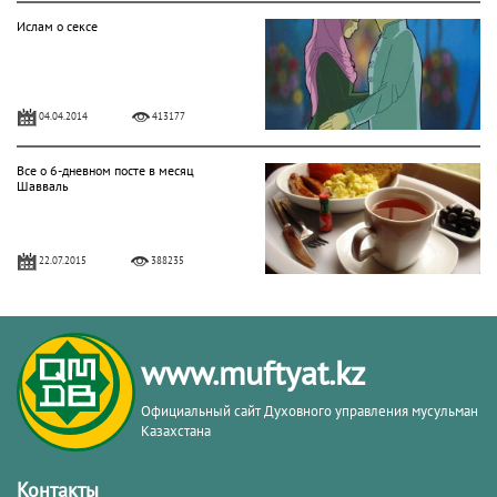
Ислам о сексе
04.04.2014
413177
Все о 6-дневном посте в месяц
Шавваль
22.07.2015
388235
Рецепты и рекомендации по
применению масла и семян черного
тмина
www.muftyat.kz
05.10.2014
338001
Официальный сайт Духовного управления мусульман
Казахстана
Нафиль-намазы – подарок Аллаха
Контакты