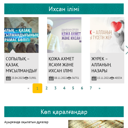
Ихсан ілімі
СОПЫЛЫҚ –
ҚОЖА АХМЕТ
ЖҮРЕК –
ҚАЗАҚ
ЯСАУИ ЖӘНЕ
АЛЛАНЫҢ
МҰСЫЛМАНДЫҒЫНЫҢ
ИХСАН ІЛІМІ
НАЗАРЫ
АЖЫРАМАС
ТҮСЕТІН ЖЕР
25.04.2023
08.11.2022
15.11.2021
31981
36751
48534
БӨЛІГІ
«
2
3
4
5
6
7
»
1
Көп қаралғандар
Ауырғанда оқылатын дұғалар