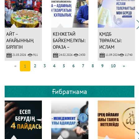
АЙТ –
КЕНЖЕТАЙ
ҚМДБ
АҒАЙЫННЫҢ
БАЙКЕМЕЛҰЛЫ:
ТӨРАҒАСЫ:
БІРЛІГІН
ОРАЗА –
ИСЛАМ
АРТТЫРАТЫН
АДАМНЫҢ
ТОЛЕРАНТТЫЛЫҚҚ
21.03.2026
24.02.2026
11.09.2024
911
2430
11740
МЕРЕКЕ
РУХЫН
МӘН БЕРЕДІ
«
2
3
4
5
6
7
8
9
10
»
1
ТАЗАРТАТЫН
ҚҰЛШЫЛЫҚ
Ғибратнама