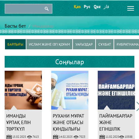
Қаз
Рус
Qaz
قاز
Togg
navi
Басты бет
Мақалалар
БАРЛЫҒЫ
ИСЛАМ ЖӘНЕ ІЗГІ ҚОҒАМ
УАҒЫЗДАР
СҰХБАТ
ҒИБРАТНАМА
Соңғылар
ИМАНДЫ
РУХАНИ МҰРАТ
ПАЙҒАМБАРЛАР
ҰРПАҚ ЕЛІН
ЖӘНЕ ОТБАСЫ
ЖӘНЕ
ТӨРТКҮЛ
ҚҰНДЫЛЫҒЫ
ЕГІНШІЛІК
ДҮНИЕГЕ
15.02.2025
14.02.2025
11.02.2025
7613
7023
10588