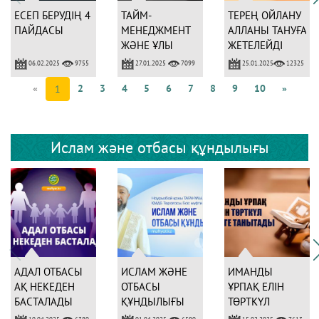
ЕСЕП БЕРУДІҢ 4
ТАЙМ-
ТЕРЕҢ ОЙЛАНУ
ПАЙДАСЫ
МЕНЕДЖМЕНТ
АЛЛАНЫ ТАНУҒА
ЖӘНЕ ҰЛЫ
ЖЕТЕЛЕЙДІ
АДАМДАР
06.02.2025
27.01.2025
25.01.2025
9755
7099
12325
«
2
3
4
5
6
7
8
9
10
»
1
Ислам және отбасы құндылығы
АДАЛ ОТБАСЫ
ИСЛАМ ЖӘНЕ
ИМАНДЫ
АҚ НЕКЕДЕН
ОТБАСЫ
ҰРПАҚ ЕЛІН
БАСТАЛАДЫ
ҚҰНДЫЛЫҒЫ
ТӨРТКҮЛ
ДҮНИЕГЕ
10.04.2025
01.04.2025
15.02.2025