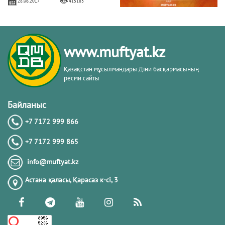
28.06.2017
415183
БЕРЕКЕЛІ БАРААТ ТҮНІ
www.muftyat.kz
06.04.2020
328658
Қазақстан мұсылмандары Діни басқармасының
ресми сайты
Алладан кешірім сұраудың маңызы
Байланыс
+7 7172 999 866
31.07.2017
282199
+7 7172 999 865
Тіл-көзден сақтану және одан арылу
info@muftyat.kz
жолдарын білесіз бе?
Астана қаласы, Қарасаз к-сi, 3
13.11.2017
178876
ГҮЛЕНШІЛЕР