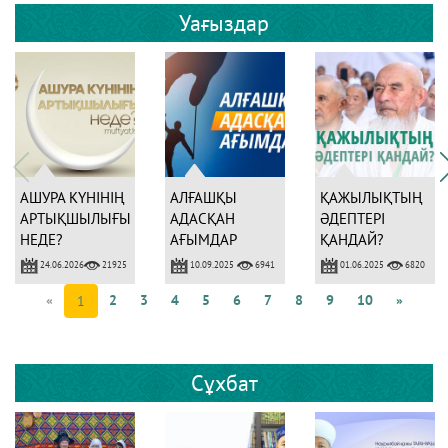
Уағыздар
АШУРА КҮНІНІҢ
АЛҒАШҚЫ
ҚАЖЫЛЫҚТЫҢ
АРТЫҚШЫЛЫҒЫ
АДАСҚАН
ӘДЕПТЕРІ
НЕДЕ?
АҒЫМДАР
ҚАНДАЙ?
24.06.2026
10.09.2025
01.06.2025
21925
6941
6820
«
2
3
4
5
6
7
8
9
10
»
1
Сұхбат