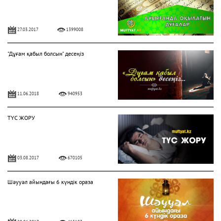
27.03.2017
1399008
"Дұғам қабыл болсын" десеңіз
11.06.2018
940953
ТҮС ЖОРУ
03.08.2017
670105
Шәууәл айындағы 6 күндік ораза