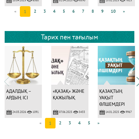
6380
6590
7613
ТАНЫТАДЫ
«
2
3
4
5
6
7
8
9
10
»
1
Тарих пен тағылым
АДАЛДЫҚ –
«ҚАЗАҚ» ЖӘНЕ
ҚАЗАҚТЫҢ
АРДЫҢ ІСІ
ҚАЖЫЛЫҚ
УАҚЫТ
ӨЛШЕМДЕРІ
24.03.2026
07.06.2025
14.01.2025
1091
5433
9967
«
2
3
4
5
»
1