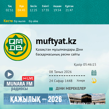
Таң
Күн
Бесін
Екінті
Ақшам
Құптан
02:51
04:45
12:25
17:35
19:54
21:47
Кесте
бір жылға
бір айға
muftyat.kz
Қазақстан мұсылмандары Діни
басқармасының ресми сайты
Қазір
05:46:16
08 Тамыз 2026
24 Сафар 1448
Хижра
ДІНИ МЕРЕКЕЛЕР