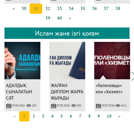
ТАНЫТАДЫ
«
30
32
33
34
35
36
37
38
31
39
40
»
Ислам және ізгі қоғам
АДАЛДЫҚ
ЖАЛҒАН
«Гюленовцы»
СЫНАЛАТЫН
ДИПЛОМ ЖАРҒА
или «Хизмет»
СӘТ
ЖЫҒАДЫ
07.08.2026
07.08.2026
30.07.2026
158
330
4111
«
2
3
4
5
6
7
8
9
10
»
1