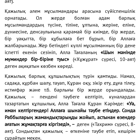
аят).
Қажылық әлем мұсылмандары арасына сүйіспеншілік
орнатады. Ол жерде болған адам барлық
мұсылмандардың түсіне, тіліне, ұлтына, жеріне, еліне,
дүниесіне, денсаулығына қарамай бір киімде, бір жерде,
бір уақытта, бір құбылаға бет бұрып, бір Аллаға
жалбарынады. Жер бетіндегі күллі мұсылманның бір дене
іспетті екенін сезініп, Алла Тағаланың
«Шын мәнінде
мүминдер бір-біріне туыс»
(«Хұжұрат» сүресі, 10-аят)
деген ақиқатын көзбен көреді.
Қажылық барлық құлшылықтың түрін қамтиды. Намаз,
садақа, құрбан шалу, тауап, Құран оқу, зікір ету, дұға тілеу,
истиғфар және т.б. барлығы бір жерде орындалады.
Қажылық – пендені тәубеге келтіріп, күналардан
тазартатын құлшылық. Алла Тағала Құран Кәрімде:
«Уа,
иман келтіргендер! Аллаға шынайы тәубе етіңдер. Сонда
Раббыларың жамандықтарыңды жойып, астынан өзендер
ағатын жұмақтарға кіргізеді», –
деген («Тахрим» сүресі, 8-
аят). Сондықтан қажылық – өткеніне тәубе етіп, кешірім
сұрайтын мекен.