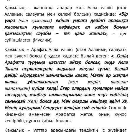
Қажылық – жәннатқа апарар жол. Алла елшісі (оған
Алланың салауаты мен сәлемі болсын) хадисінде:
«Бір
ұмра
(кіші қажылық)
екінші ұмраға дейінгі аралықта
жасалатын күнәларға кәффарат, ал қабыл болған
қажылықтың сауабы – тек қана жәннат»
,
– деп
сүйіншілеген (Мүслим).
Қажылық – Арафат. Алла елшісі (оған Алланың салауаты
мен сәлемі болсын) құдси хадисте былай деген:
«...Сенің
Арафатта тұруыңа қатысты айтар болсақ, онда Алла
Тағала періштелердің алдында мақтан тұтып, былай
дейді: «Құлдарым жәннатымды қалап, Маған әр жақтан
шашы ұйпалақтанған
(жол жүріп, шаршап
шалдыққан)
күйде келді. Егер олардың күнәлары майда
тастардың, жаңбыр тамшыларының және теңіз көбігінің
санындай
(көп)
болса да, Мен оларды кешірер едім! Уа,
Менің құлдарым! Сендерге кешірім сый етілді!»
.
Сол үшін
кімде-кім аман-есен Арафатқа жетсе, оның күнәсі
кешіріліп, дұғасы қабыл болады.
Қажылық – ұлттар арасындағы теңдіктің іс жүзіндегі