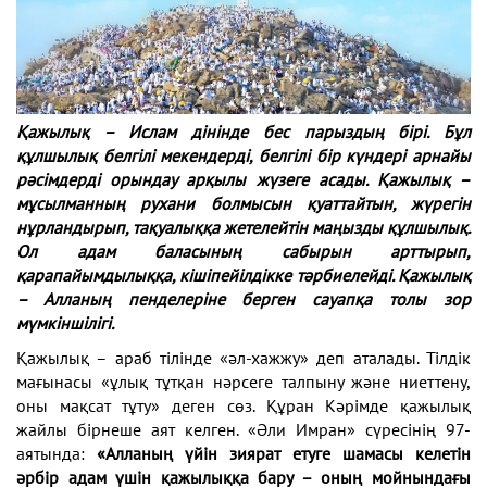
Қажылық – Ислам дінінде бес парыздың бірі. Бұл
құлшылық белгілі мекендерді, белгілі бір күндері арнайы
рәсімдерді орындау арқылы жүзеге асады. Қажылық –
мұсылманның рухани болмысын қуаттайтын, жүрегін
нұрландырып, тақуалыққа жетелейтін маңызды құлшылық.
Ол адам баласының сабырын арттырып,
қарапайымдылыққа, кішіпейілдікке тәрбиелейді.
Қажылық
– Алланың пенделеріне берген сауапқа толы зор
мүмкіншілігі.
Қажылық – араб тілінде «әл-хажжу» деп аталады. Тілдік
мағынасы «ұлық тұтқан нәрсеге талпыну және ниеттену,
оны мақсат тұту» деген сөз. Құран Кәрімде қажылық
жайлы бірнеше аят келген. «Әли Имран» сүресінің 97-
аятында:
«Алланың үйін зиярат етуге шамасы келетін
әрбір адам үшін қажылыққа бару – оның мойнындағы