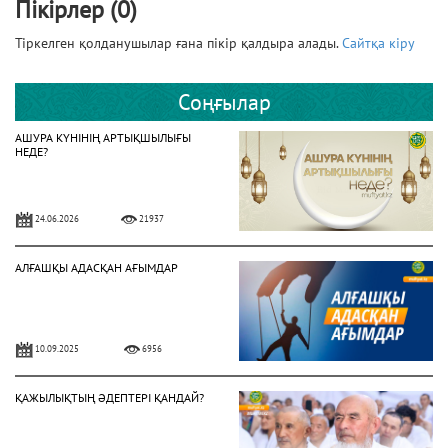
Пікірлер (0)
Тіркелген қолданушылар ғана пікір қалдыра алады.
Сайтқа кіру
Соңғылар
АШУРА КҮНІНІҢ АРТЫҚШЫЛЫҒЫ
НЕДЕ?
24.06.2026
21937
АЛҒАШҚЫ АДАСҚАН АҒЫМДАР
10.09.2025
6956
ҚАЖЫЛЫҚТЫҢ ӘДЕПТЕРІ ҚАНДАЙ?