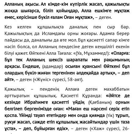
Алланың ақысы. Ал кімде-кім күпірлік жасап, қажылықты
жоққа шығарса, біліп қойыңдар, Алла ешкімге мұқтаж
емес, керісінше бүкіл ғалам Оған мұқтаж»,
– деген.
Кез келген құлшылықта даналық пен сыр бар.
Қажылықтың да Исламдағы орны жоғары. Адамға берер
пайдасы да, даналығы да өте мол. Бұл қасиетті сапар кімге
нәсіп болса, ол Алланың пендесіне деген кеңшілігі екенін
білуі қажет. Өйткені Алла Тағала: «(Уа, Мұхаммед!):
«Оларға:
Бұл тек Алланың шексіз шарапаты мен рақымының
арқасы. Ендеше,
(адамдар)
осыған қуансын! Өйткені бұл
олардың бүкіл-жиған тергенінен әлдеқайда артық», – деп
айт»
, – деген («Жүніс» сүресі, 58-аят).
Қажылық – пенденің Аллаға деген махаббатын
арттыратын құлшылық. Қасиетті Құранда:
«Әйтсе де
кезінде Ибраһимге қасиетті үйдің
(Қағбаның)
орнын
белгілеп бергенімізде оған: «Маған еш нәрсені серік етіп
қоспа. Үйімді тауап ететіндер мен онда қиямда
(тік)
тұрып,
рукуғ жасап, сәжде етіп құлшылық жасайтындар үшін таза
ұста», – деп, бұйырған едік»
, – деген («Хаж» сүресі, 26-