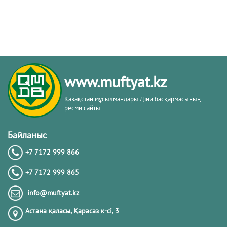
www.muftyat.kz
Қазақстан мұсылмандары Діни басқармасының
ресми сайты
Байланыс
+7 7172 999 866
+7 7172 999 865
info@muftyat.kz
Астана қаласы, Қарасаз к-сi, 3