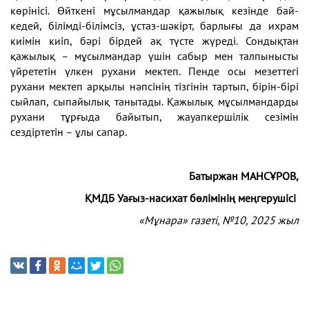
көрінісі. Өйткені мұсылмандар қажылық кезінде бай-
кедей, білімді-білімсіз, ұстаз-шәкірт, барлығы да ихрам
киімін киіп, бәрі бірдей ақ түсте жүреді. Сондықтан
қажылық – мұсылмандар үшін сабыр мен талпынысты
үйрететін үлкен рухани мектеп. Пенде осы мезеттегі
рухани мектеп арқылы нәпсінің тізгінін тартып, бірін-бірі
сыйлап, сыпайылық танытады. Қажылық мұсылмандарды
рухани тұрғыда байытып, жауапкершілік сезімін
сездіртетін – ұлы сапар.
Батыржан МАНСҰРОВ,
ҚМДБ Уағыз-насихат
бөлімінің меңгерушісі
«Мұнара» газеті, №10, 2025 жыл