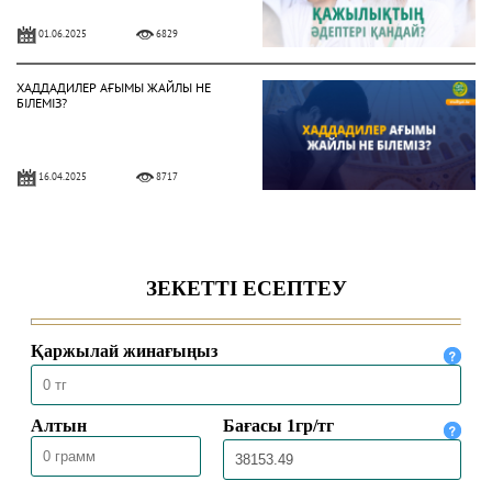
01.06.2025
6829
ХАДДАДИЛЕР АҒЫМЫ ЖАЙЛЫ НЕ
БІЛЕМІЗ?
16.04.2025
8717
ЕҢБЕК ЕТУ ӘДЕБІ
24.02.2025
10586
ПАЙҒАМБАРЛАР ЖӘНЕ ЕГІНШІЛІК
11.02.2025
10592