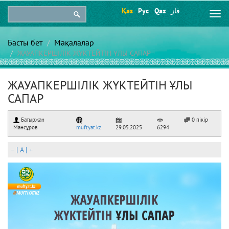
Қаз
Рус
Qaz
قاز
Togg
navi
Басты бет
Мақалалар
ЖАУАПКЕРШІЛІК ЖҮКТЕЙТІН ҰЛЫ САПАР
ЖАУАПКЕРШІЛІК ЖҮКТЕЙТІН ҰЛЫ
САПАР
Батыржан
0 пікір
Мансұров
muftyat.kz
29.05.2025
6294
–
|
A
|
+