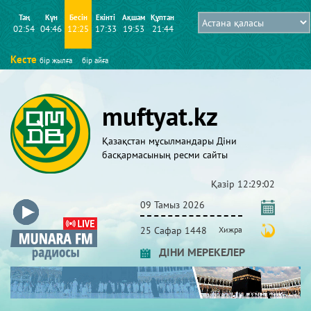
Таң
Күн
Бесін
Екінті
Ақшам
Құптан
02:54
04:46
12:25
17:33
19:53
21:44
Кесте
бір жылға
бір айға
muftyat.kz
Қазақстан мұсылмандары Діни
басқармасының ресми сайты
Қазір
12:29:03
09 Тамыз 2026
25 Сафар 1448
Хижра
ДІНИ МЕРЕКЕЛЕР