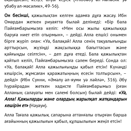
убәбу әл-мәсәлик», 49-56).
Он бесінші,
қажылықтан келген адамға дұға жасау. Ибн
Омардан жеткен риуаятта былай делінеді: «Бір бала
Пайғамбарымызға келіп: «Мен осы жылы қажылыққа
баруға ниет етіп отырмын», – дейді. Алла елшісі онымен
бірге жүріп оған: «Уа, балақай! Алла сенің тақуалығыңды
арттырсын, жүзіңді жақсылыққа бағыттасын және
қайғыңды сеілтсін», – деп дұға етеді. Бала қажылықтан
қайтып келіп, Пайғамбарымызға сәлем береді. Сонда ол:
«Уа, балақай! Алла қажылығыңды қабыл етсін! Күнәңді
кешірсін, жұмсаған қаражатыңның есесін толтырсын», –
дейді» (Ибн Сунни, «Әмәлу әл-яуми уә ләйлә», 316). Әбу
Һурайрадан жеткен хадисте Пайғамбарымыз (оған
Алланың салауаты мен сәлемі болсын) былай дейді:
«Уа,
Алла! Қажыларды және олардың жарылқап жатқандарын
кешірім ет»
(Нәуауи).
Алла Тағала қажылық сапарына аттанғалы отырған барша
ағайынның қажылығын қабыл, құлшылығын жеңіл етсін!