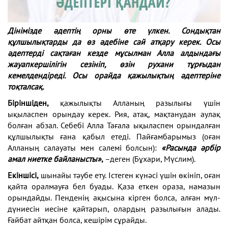
Дінімізде әдептің орны өте үлкен. Сондықтан
құлшылықтарды да өз әдебіне сай атқару керек. Осы
әдептерді сақтаған кезде мұсылман Алла алдындағы
жауапкершілігін сезініп, өзін рухани тұрғыдан
кемелдендіреді. Осы орайда қажылықтың әдептеріне
тоқталсақ.
Біріншіден,
қажылықты Алланың разылығы үшін
ықыласпен орындау керек. Рия, атақ, мақтанудан аулақ
болған абзал. Себебі Алла Тағала ықыласпен орындалған
құлшылықты ғана қабыл етеді. Пайғамбарымыз (оған
Алланың салауаты мен сәлемі болсын):
«Расында әрбір
амал ниетке байланысты»
,
–деген (Бұхари, Мүслим).
Екіншісі,
шынайы тәубе ету. Істеген күнәсі үшін өкініп, оған
қайта оралмауға бел буады. Қаза еткен ораза, намазын
орындайды. Пенденің ақысына кірген болса, алған мүл-
дүниесін иесіне қайтарып, олардың разылығын алады.
Ғайбат айтқан болса, кешірім сұрайды.