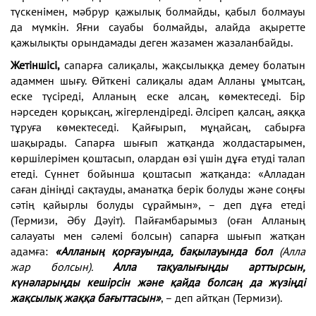
түскенімен, мәбрур қажылық болмайды, қабыл болмауы
да мүмкін. Яғни сауабы болмайды, алайда ақыретте
қажылықты орындамады деген жазамен жазаланбайды.
Жетіншісі,
сапарға салиқалы, жақсылыққа демеу болатын
адаммен шығу. Өйткені салиқалы адам Алланы ұмытсаң,
еске түсіреді, Алланың еске алсаң, көмектеседі. Бір
нәрседен қорықсаң, жігерлендіреді. Әлсіреп қалсаң, аяққа
тұруға көмектеседі. Қайғырып, мұңайсаң, сабырға
шақырады. Сапарға шығып жатқанда жолдастарымен,
көршілерімен қоштасып, олардан өзі үшін дұға етуді талап
етеді. Сүннет бойынша қоштасып жатқанда: «Алладан
саған дініңді сақтауды, аманатқа берік болуды және соңғы
сәтің қайырлы болуды сұраймын», – деп дұға етеді
(Термизи, Әбу Дәуіт). Пайғамбарымыз (оған Алланың
салауаты мен сәлемі болсын) сапарға шығып жатқан
адамға:
«Алланың қорғауында, бақылауында бол
(Алла
жар болсын).
Алла тақуалығыңды арттырсын,
күнәларыңды кешірсін және қайда болсаң да жүзіңді
жақсылық жаққа бағыттасын»
, – деп айтқан (Термизи).