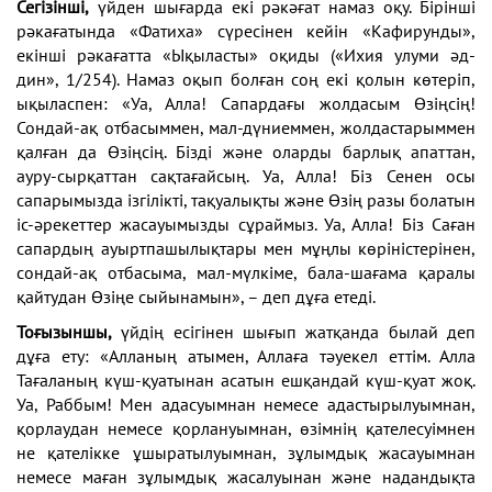
Сегізінші,
үйден шығарда екі рәкәғат намаз оқу. Бірінші
рәкағатында «Фатиха» сүресінен кейін «Кафирунды»,
екінші рәкағатта «Ықыласты» оқиды («Ихия улуми әд-
дин», 1/254). Намаз оқып болған соң екі қолын көтеріп,
ықыласпен: «Уа, Алла! Сапардағы жолдасым Өзіңсің!
Сондай-ақ отбасыммен, мал-дүниеммен, жолдастарыммен
қалған да Өзіңсің. Бізді және оларды барлық апаттан,
ауру-сырқаттан сақтағайсың. Уа, Алла! Біз Сенен осы
сапарымызда ізгілікті, тақуалықты және Өзің разы болатын
іс-әрекеттер жасауымызды сұраймыз. Уа, Алла! Біз Саған
сапардың ауыртпашылықтары мен мұңлы көріністерінен,
сондай-ақ отбасыма, мал-мүлкіме, бала-шағама қаралы
қайтудан Өзіңе сыйынамын», – деп дұға етеді.
Тоғызыншы,
үйдің есігінен шығып жатқанда былай деп
дұға ету: «Алланың атымен, Аллаға тәуекел еттім. Алла
Тағаланың күш-қуатынан асатын ешқандай күш-қуат жоқ.
Уа, Раббым! Мен адасуымнан немесе адастырылуымнан,
қорлаудан немесе қорлануымнан, өзімнің қателесуімнен
не қателікке ұшыратылуымнан, зұлымдық жасауымнан
немесе маған зұлымдық жасалуынан және надандықта