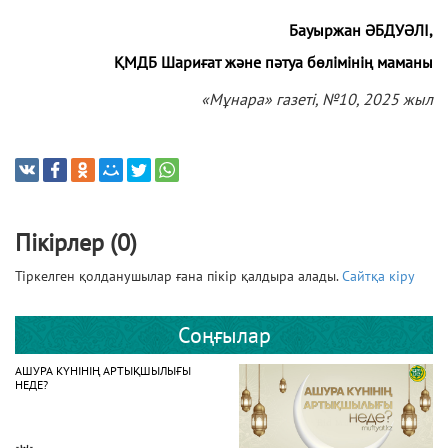
Бауыржан ӘБДУӘЛІ,
ҚМДБ Шариғат және пәтуа бөлімінің маманы
«Мұнара» газеті, №10, 2025 жыл
Пікірлер (0)
Тіркелген қолданушылар ғана пікір қалдыра алады.
Сайтқа кіру
Соңғылар
АШУРА КҮНІНІҢ АРТЫҚШЫЛЫҒЫ
НЕДЕ?