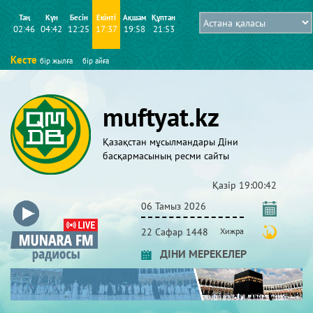
Таң
Күн
Бесін
Екінті
Ақшам
Құптан
02:46
04:42
12:25
17:37
19:58
21:53
Кесте
бір жылға
бір айға
muftyat.kz
Қазақстан мұсылмандары Діни
басқармасының ресми сайты
Қазір
19:00:43
06 Тамыз 2026
22 Сафар 1448
Хижра
ДІНИ МЕРЕКЕЛЕР