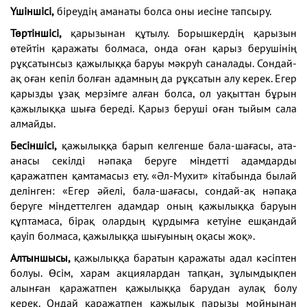
Үшіншісі,
біреудің аманаты болса оны иесіне тапсыру.
Төртіншісі,
қарызынан құтылу. Борышкердің қарызын
өтейтін қаражаты болмаса, онда оған қарыз берушінің
рұқсатынсыз қажылыққа баруы мәкруһ саналады. Сондай-
ақ оған кепіл болған адамның да рұқсатын алу керек. Егер
қарызды ұзақ мерзімге алған болса, ол уақыттан бұрын
қажылыққа шыға береді. Қарыз беруші оған тыйым сала
алмайды.
Бесіншісі,
қажылыққа барып келгенше бала-шағасы, ата-
анасы секілді нәпақа беруге міндетті адамдарды
қаражатпен қамтамасыз ету. «Әл-Мухит» кітабында былай
делінген: «Егер әйелі, бала-шағасы, сондай-ақ нәпақа
беруге міндеттелген адамдар оның қажылыққа баруын
құптамаса, бірақ олардың құрдымға кетуіне ешқандай
қауіп болмаса, қажылыққа шығуының оқасы жоқ».
Алтыншысы,
қажылыққа баратын қаражаты адал кәсіптен
болуы. Өсім, харам акциялардан тапқан, зұлымдықпен
алынған қаражатпен қажылыққа барудан аулақ болу
керек. Ондай қаражатпен қажылық парызы мойнынан