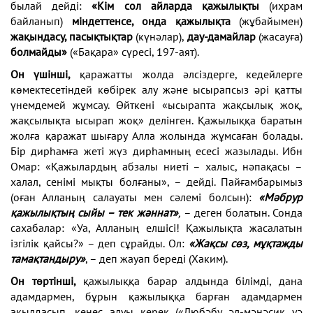
былай дейді:
«Кім сол айларда қажылықты
(ихрам
байланып)
міндеттенсе, онда қажылықта
(жұбайымен)
жақындасу, пасықтықтар
(күнәлар),
дау-дамайлар
(жасауға)
болмайды»
(«Бақара» сүресі, 197-аят).
Он үшінші,
қаражатты жолда әлсіздерге, кедейлерге
көмектесетіндей көбірек алу және ысырапсыз әрі қатты
үнемдемей жұмсау. Өйткені «ысырапта жақсылық жоқ,
жақсылықта ысырап жоқ» делінген. Қажылыққа баратын
жолға қаражат шығару Алла жолында жұмсаған болады.
Бір дирһамға жеті жүз дирһамның есесі жазылады. Ибн
Омар: «Қажылардың абзалы ниеті – халыс, нәпақасы –
халал, сенімі мықты болғаны», – дейді. Пайғамбарымыз
(оған Алланың салауаты мен сәлемі болсын):
«Мәбрур
қажылықтың сыйы – тек жәннат»
,
– деген болатын. Сонда
сахабалар: «Уа, Алланың елшісі! Қажылықта жасалатын
ізгілік қайсы?» – деп сұрайды. Ол:
«Жақсы сөз, мұқтажды
тамақтандыру»
, – деп жауап береді (Хаким).
Он төртінші,
қажылыққа барар алдында білімді, дана
адамдармен, бұрын қажылыққа барған адамдармен
ақылдасып, кеңес алуы керек («Любәбу әл-мәнәсик уә