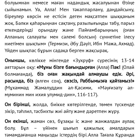
болуымнан немесе маған надандық жасалуынан Өзіңе
сыйынамын. Уа, Алла! Мен тәкаппарлану, даңдайсыну,
біреулер көрсін не естісін деген мақсатпен шыққаным
жоқ. Бәлки қаһарыңнан сақтану, разылығыңды табу, парыз
еткендеріңді орындау және Пайғамбарыңның (оған
Алланың салауаты мен сәлемі болсын) сүннетіне ілесу
ниетімен шықтым» (Термизи, Әбу Дәуіт, Ибн Мәжа, Ахмад).
Үйден шықпас бұрын садақа берген жақсырақ.
Оныншы,
көлікке мінгенде «Зухруф» сүресінің 13-14
аяттарын оқу:
«Мұны бізге бағындырған
(Алла)
Пәк!
(Олай
болмағанда),
біз оған жақындай алмаушы едік. Әрі,
расында, біз
(өлген соң),
сөзсіз, Раббымызға қайтамыз!»
(Мұхаммад Жамалуддин әл-Қасими, «Мәуғизату әл-
муминин мин ихия улумид-дин», 116-117).
Он бірінші,
жолда, биікке көтерілгенде, төмен түскенде
зікір, тәһлил, тәсбихты жиі айту және дәретпен жүру.
Он екінші,
жаман сөз, бұзақы іс және жанжалдан аулақ
болу. Бұл – үйінен шығып қажылық амалдарын
тәмамдағанша маңызды істердің бірі. Алла Тағала Құранда