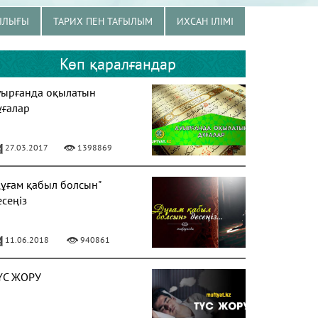
ЫЛЫҒЫ
ТАРИХ ПЕН ТАҒЫЛЫМ
ИХСАН ІЛІМІ
Көп қаралғандар
уырғанда оқылатын
ұғалар
27.03.2017
1398869
Дұғам қабыл болсын"
есеңіз
11.06.2018
940861
ҮС ЖОРУ