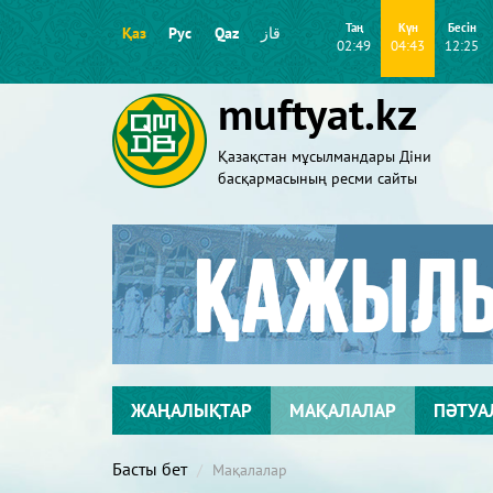
Таң
Күн
Бесін
Қаз
Рус
Qaz
قاز
02:49
04:43
12:25
muftyat.kz
Қазақстан мұсылмандары Діни
басқармасының ресми сайты
ЖАҢАЛЫҚТАР
МАҚАЛАЛАР
ПӘТУА
Басты бет
Мақалалар