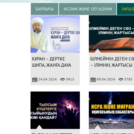
БАРЛЫҒЫ
ИСЛАМ ЖӘНЕ ІЗГІ ҚОҒАМ
УАҒЫ
ҚҰРАН – ДЕРТКЕ
БІЛМЕЙМІН ДЕГЕН С
ШИПА, ЖАНҒА ДАУА
– ІЛІМНІҢ ЖАРТЫСЫ
24.04.2024
3913
09.04.2024
3785