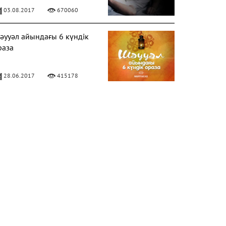
03.08.2017
670060
әууәл айындағы 6 күндік
раза
28.06.2017
415178
ЕРЕКЕЛІ БАРААТ ТҮНІ
06.04.2020
328649
лладан кешірім сұраудың
аңызы
31.07.2017
282188