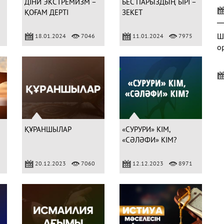
ДІНИ ЭКСТРЕМИЗМ –
БЕС ПАРЫЗДЫҢ БІРІ –
ҚОҒАМ ДЕРТІ
ЗЕКЕТ
Ш
18.01.2024
7046
11.01.2024
7975
о
Б
ҚҰРАНШЫЛАР
«СУРУРИ» КІМ,
«СӘЛӘФИ» КІМ?
20.12.2023
7060
12.12.2023
8971
А
м