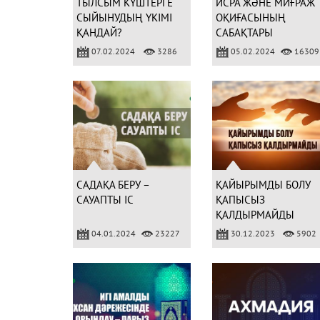
ТЫЛСЫМ КҮШТЕРГЕ
ИСРА ЖӘНЕ МИҒРАЖ
СЫЙЫНУДЫҢ ҮКІМІ
ОҚИҒАСЫНЫҢ
ҚАНДАЙ?
САБАҚТАРЫ
07.02.2024
3286
05.02.2024
16309
САДАҚА БЕРУ –
ҚАЙЫРЫМДЫ БОЛУ
САУАПТЫ ІС
ҚАПЫСЫЗ
ҚАЛДЫРМАЙДЫ
04.01.2024
23227
30.12.2023
5902