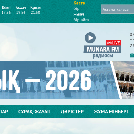
Кесте
Екінті
Ақшам
Құптан
бір
17:36
19:56
21:50
жылға
бір айға
0
2
ЛАР
СҰРАҚ-ЖАУАП
ДӘРІСТЕР
ЖҰМА МІНБЕРІ