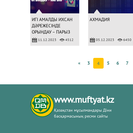
ИГІ АМАЛДЫ ИХСАН
АХМАДИЯ
ДӘРЕЖЕСІНДЕ
ОРЫНДАУ – ПАРЫЗ
11.12.2023
4512
05.12.2023
6450
«
3
5
6
7
4
www.muftyat.kz
Қазақстан мұсылмандары Діни
басқармасының ресми сайты