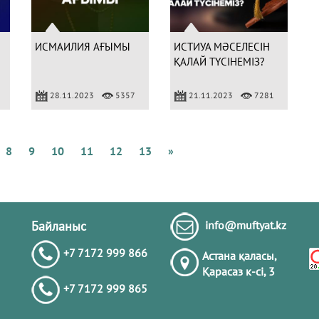
Т
о
бі
ИСМАИЛИЯ АҒЫМЫ
ИСТИУА МӘСЕЛЕСІН
ҚАЛАЙ ТҮСІНЕМІЗ?
28.11.2023
5357
21.11.2023
7281
Г
8
9
10
11
12
13
»
Байланыс
info@muftyat.kz
+7 7172 999 866
Астана қаласы,
Қарасаз к-сi, 3
+7 7172 999 865