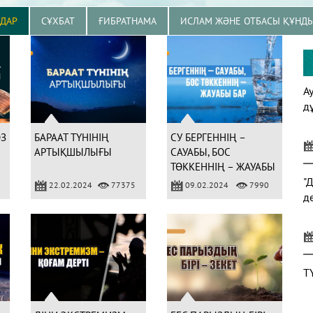
ЗДАР
СҰХБАТ
ҒИБРАТНАМА
ИСЛАМ ЖӘНЕ ОТБАСЫ ҚҰНД
А
д
ӨЗ
БАРААТ ТҮНІНІҢ
СУ БЕРГЕННІҢ –
АРТЫҚШЫЛЫҒЫ
САУАБЫ, БОС
ТӨККЕННІҢ – ЖАУАБЫ
БАР
"
22.02.2024
77375
09.02.2024
7990
д
Т