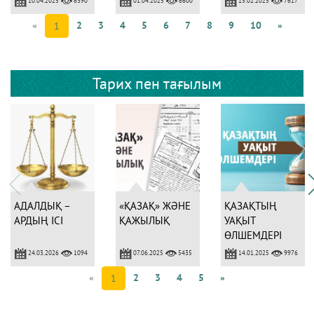
6390
6600
7617
ТАНЫТАДЫ
«
2
3
4
5
6
7
8
9
10
»
1
Тарих пен тағылым
АДАЛДЫҚ –
«ҚАЗАҚ» ЖӘНЕ
ҚАЗАҚТЫҢ
АРДЫҢ ІСІ
ҚАЖЫЛЫҚ
УАҚЫТ
ӨЛШЕМДЕРІ
24.03.2026
07.06.2025
14.01.2025
1094
5435
9976
«
2
3
4
5
»
1