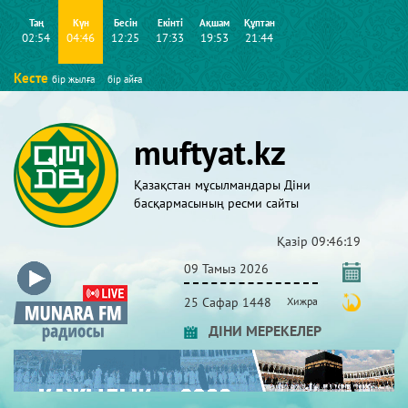
Таң
Күн
Бесін
Екінті
Ақшам
Құптан
02:54
04:46
12:25
17:33
19:53
21:44
Кесте
бір жылға
бір айға
muftyat.kz
Қазақстан мұсылмандары Діни
басқармасының ресми сайты
Қазір
09:46:20
09 Тамыз 2026
25 Сафар 1448
Хижра
ДІНИ МЕРЕКЕЛЕР