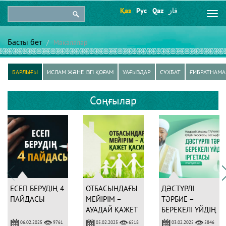
Қаз
Рус
Qaz
قاز
Togg
navi
Басты бет
Мақалалар
БАРЛЫҒЫ
ИСЛАМ ЖӘНЕ ІЗГІ ҚОҒАМ
УАҒЫЗДАР
СҰХБАТ
ҒИБРАТНАМА
Соңғылар
ЕСЕП БЕРУДІҢ 4
ОТБАСЫНДАҒЫ
ДӘСТҮРЛІ
ПАЙДАСЫ
МЕЙІРІМ –
ТӘРБИЕ –
АУАДАЙ ҚАЖЕТ
БЕРЕКЕЛІ ҮЙДІҢ
ҚАСИЕТ
ІРГЕТАСЫ
06.02.2025
05.02.2025
03.02.2025
9761
6518
5846