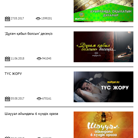
27.03.2017
1399201
"Дұғам қабыл болсын" десеңіз
11.06.2018
941045
ТҮС ЖОРУ
03.08.2017
670161
Шәууәл айындағы 6 күндік ораза