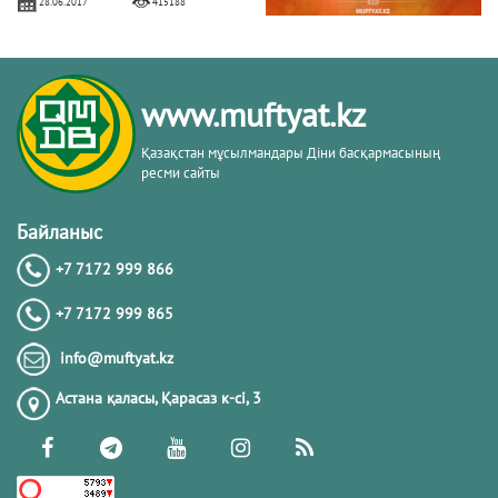
28.06.2017
415188
БЕРЕКЕЛІ БАРААТ ТҮНІ
www.muftyat.kz
06.04.2020
328669
Қазақстан мұсылмандары Діни басқармасының
ресми сайты
Алладан кешірім сұраудың маңызы
Байланыс
+7 7172 999 866
31.07.2017
282225
+7 7172 999 865
Тіл-көзден сақтану және одан арылу
info@muftyat.kz
жолдарын білесіз бе?
Астана қаласы, Қарасаз к-сi, 3
13.11.2017
178900
ГҮЛЕНШІЛЕР