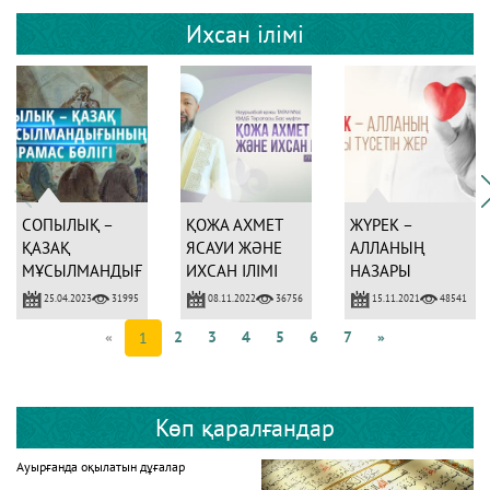
Ихсан ілімі
СОПЫЛЫҚ –
ҚОЖА АХМЕТ
ЖҮРЕК –
ҚАЗАҚ
ЯСАУИ ЖӘНЕ
АЛЛАНЫҢ
МҰСЫЛМАНДЫҒЫНЫҢ
ИХСАН ІЛІМІ
НАЗАРЫ
АЖЫРАМАС
ТҮСЕТІН ЖЕР
25.04.2023
08.11.2022
15.11.2021
31995
36756
48541
БӨЛІГІ
«
2
3
4
5
6
7
»
1
Көп қаралғандар
Ауырғанда оқылатын дұғалар