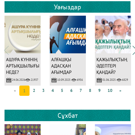
Уағыздар
АШУРА КҮНІНІҢ
АЛҒАШҚЫ
ҚАЖЫЛЫҚТЫҢ
АРТЫҚШЫЛЫҒЫ
АДАСҚАН
ӘДЕПТЕРІ
НЕДЕ?
АҒЫМДАР
ҚАНДАЙ?
24.06.2026
10.09.2025
01.06.2025
21937
6956
6829
«
2
3
4
5
6
7
8
9
10
»
1
Сұхбат