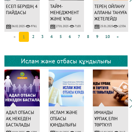
ЕСЕП БЕРУДІҢ 4
ТАЙМ-
ТЕРЕҢ ОЙЛАНУ
ПАЙДАСЫ
МЕНЕДЖМЕНТ
АЛЛАНЫ ТАНУҒА
ЖӘНЕ ҰЛЫ
ЖЕТЕЛЕЙДІ
АДАМДАР
06.02.2025
27.01.2025
25.01.2025
9761
7103
12336
«
2
3
4
5
6
7
8
9
10
»
1
Ислам және отбасы құндылығы
АДАЛ ОТБАСЫ
ИСЛАМ ЖӘНЕ
ИМАНДЫ
АҚ НЕКЕДЕН
ОТБАСЫ
ҰРПАҚ ЕЛІН
БАСТАЛАДЫ
ҚҰНДЫЛЫҒЫ
ТӨРТКҮЛ
ДҮНИЕГЕ
10.04.2025
01.04.2025
15.02.2025