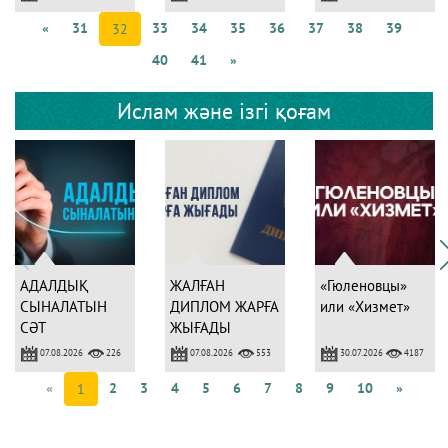
«
31
33
34
35
36
37
38
39
32
40
41
»
Ислам және ізгі қоғам
АДАЛДЫҚ
ЖАЛҒАН
«Гюленовцы»
СЫНАЛАТЫН
ДИПЛОМ ЖАРҒА
или «Хизмет»
СӘТ
ЖЫҒАДЫ
07.08.2026
07.08.2026
30.07.2026
226
553
4187
«
2
3
4
5
6
7
8
9
10
»
1