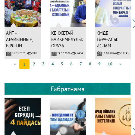
АЙТ –
КЕНЖЕТАЙ
ҚМДБ
АҒАЙЫННЫҢ
БАЙКЕМЕЛҰЛЫ:
ТӨРАҒАСЫ:
БІРЛІГІН
ОРАЗА –
ИСЛАМ
АРТТЫРАТЫН
АДАМНЫҢ
ТОЛЕРАНТТЫЛЫҚҚ
21.03.2026
24.02.2026
11.09.2024
918
2434
11743
МЕРЕКЕ
РУХЫН
МӘН БЕРЕДІ
«
2
3
4
5
6
7
8
9
10
»
1
ТАЗАРТАТЫН
ҚҰЛШЫЛЫҚ
Ғибратнама