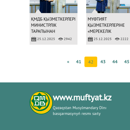
ҚМДБ ҚЫЗМЕТКЕРЛЕРІ
МҮФТИЯТ
МИНИСТРЛІК
ҚЫЗМЕТКЕРЛЕРІНЕ
ТАРАПЫНАН
«МЕРЕКЕЛІК
МАРАПАТТАЛДЫ
МЕДАЛЬДАР»
25.12.2025
2942
25.12.2025
2222
ТАБЫСТАЛДЫ
«
41
43
44
45
42
www.muftyat.kz
Qazaqstan Musylmandary Dіnı
basqarmasynyń resmı saıty