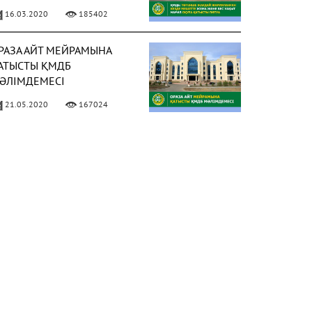
АҚЫТ НАМАЗ ОҚУҒА
16.03.2020
185402
АТЫСТЫ ПӘТУА
РАЗА АЙТ МЕЙРАМЫНА
АТЫСТЫ ҚМДБ
ӘЛІМДЕМЕСІ
21.05.2020
167024
ИЫЛ РАМАЗАН АЙЫ 13
ӘУІРДЕ БАСТАЛАДЫ
ФОТО)
02.04.2021
158022
 МАМЫРДАН БАСТАП
ҰМА НАМАЗЫН ОҚУҒА
ЕСМИ РҰҚСАТ БЕРІЛДІ
ФОТО)
02.05.2021
150305