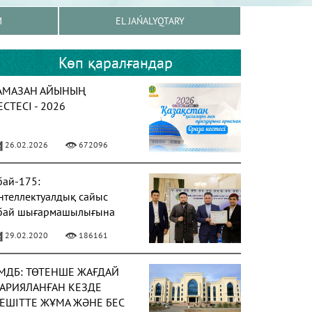
M
EL JAŃALYQTARY
Көп қаралғандар
АМАЗАН АЙЫНЫҢ
ЕСТЕСІ - 2026
26.02.2026
672096
бай-175:
нтеллектуалдық сайыс
бай шығармашылығына
рналды
29.02.2020
186161
МДБ: ТӨТЕНШЕ ЖАҒДАЙ
АРИЯЛАНҒАН КЕЗДЕ
ЕШІТТЕ ЖҰМА ЖӘНЕ БЕС