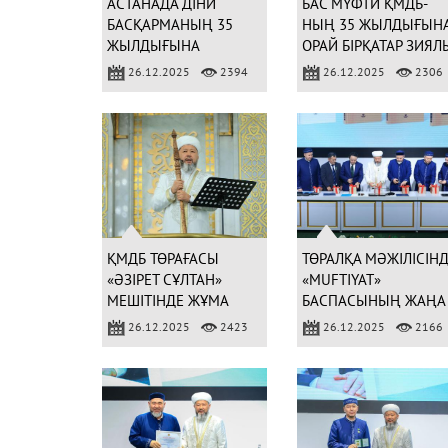
АСТАНАДА ДІНИ
БАС МҮФТИ ҚМДБ-
БАСҚАРМАНЫҢ 35
НЫҢ 35 ЖЫЛДЫҒЫН
ЖЫЛДЫҒЫНА
ОРАЙ БІРҚАТАР ЗИЯЛ
АРНАЛҒАН АРНАЙЫ
ҚАУЫМ ӨКІЛДЕРІН
26.12.2025
2394
26.12.2025
2306
КІТАПТЫҢ ТҰСАУЫ
МАРАПАТТАДЫ
КЕСІЛДІ
ҚМДБ ТӨРАҒАСЫ
ТӨРАЛҚА МӘЖІЛІСІН
«ӘЗІРЕТ СҰЛТАН»
«MUFTIYAT»
МЕШІТІНДЕ ЖҰМА
БАСПАСЫНЫҢ ЖАҢА
НАМАЗЫН ЖҮРГІЗДІ
КІТАПТАРЫ
26.12.2025
2423
26.12.2025
2166
ТАНЫСТЫРЫЛДЫ