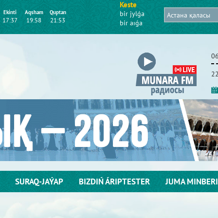
Keste
Ekіntі
Aqsham
Quptan
bіr jylǵa
17:37
19:58
21:53
bіr aıǵa
0
22
SURAQ-JAÝAP
BІZDІŃ ÁRІPTESTER
JUMA MІNBERІ