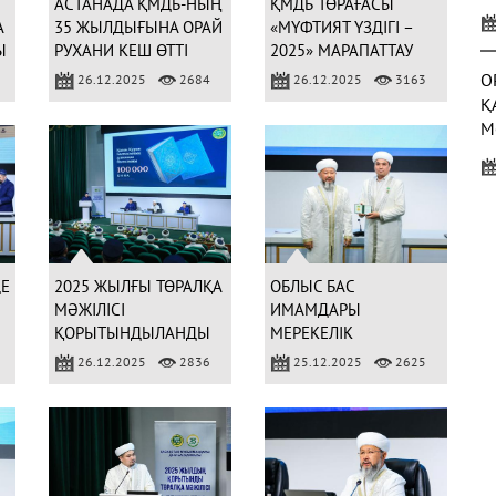
АСТАНАДА ҚМДБ-НЫҢ
ҚМДБ ТӨРАҒАСЫ
У
А
35 ЖЫЛДЫҒЫНА ОРАЙ
«МҮФТИЯТ ҮЗДІГІ –
Қ
Ы
РУХАНИ КЕШ ӨТТІ
2025» МАРАПАТТАУ
ШАРАСЫНА ҚАТЫСТЫ
О
26.12.2025
2684
26.12.2025
3163
Қ
М
Б
С
(
ДЕ
2025 ЖЫЛҒЫ ТӨРАЛҚА
ОБЛЫС БАС
МӘЖІЛІСІ
ИМАМДАРЫ
ҚОРЫТЫНДЫЛАНДЫ
МЕРЕКЕЛІК
МЕДАЛЬМЕН
26.12.2025
2836
25.12.2025
2625
3
МАРАПАТТАЛДЫ
Ж
Р
(