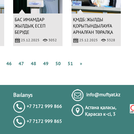
Қ
А
Б
БАС ИМАМДАР
ҚМДБ: ЖЫЛДЫ
ЖЫЛДЫҚ ЕСЕП
ҚОРЫТЫНДЫЛАУҒА
БЕРУДЕ
АРНАЛҒАН ТӨРАЛҚА
МӘЖІЛІСІ БАСТАЛДЫ
25.12.2025
3052
25.12.2025
3328
Қ
М
Б
К
46
47
48
49
50
51
»
А
Ж
Қ
Baılanys
info@muftyat.kz
+7 7172 999 866
Астана қаласы,
Қарасаз к-сi, 3
+7 7172 999 865