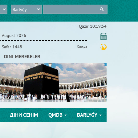
Qazіr
10:19:55
6 August 2026
 Safar 1448
Хижра
DINI MEREKELER
ДІНИ СЕНІМ
QMDB
BARLYǴY