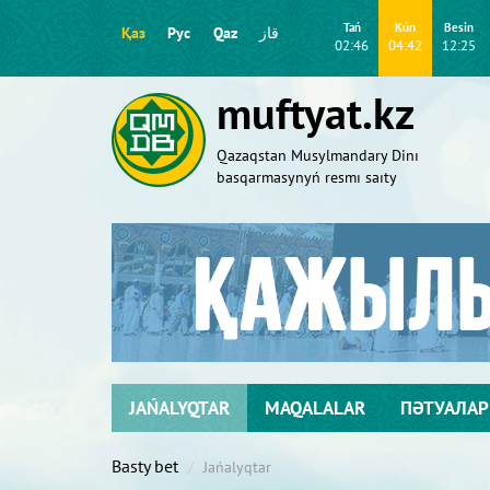
Tań
Kún
Besіn
Қаз
Рус
Qaz
قاز
02:46
04:42
12:25
muftyat.kz
Qazaqstan Musylmandary Dіnı
basqarmasynyń resmı saıty
JAŃALYQTAR
MAQALALAR
ПӘТУАЛАР
Basty bet
Jańalyqtar