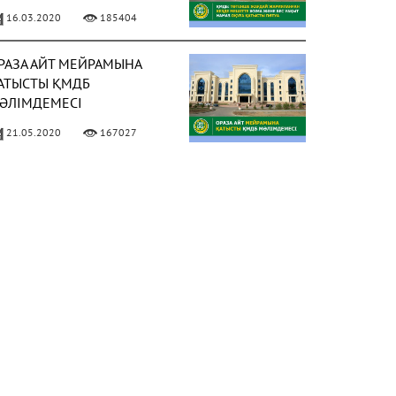
АҚЫТ НАМАЗ ОҚУҒА
16.03.2020
185404
АТЫСТЫ ПӘТУА
РАЗА АЙТ МЕЙРАМЫНА
АТЫСТЫ ҚМДБ
ӘЛІМДЕМЕСІ
21.05.2020
167027
ИЫЛ РАМАЗАН АЙЫ 13
ӘУІРДЕ БАСТАЛАДЫ
ФОТО)
02.04.2021
158026
 МАМЫРДАН БАСТАП
ҰМА НАМАЗЫН ОҚУҒА
ЕСМИ РҰҚСАТ БЕРІЛДІ
ФОТО)
02.05.2021
150309