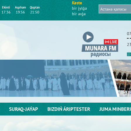
Keste
Ekіntі
Aqsham
Quptan
bіr jylǵa
17:36
19:56
21:50
bіr aıǵa
07
23
SURAQ-JAÝAP
BІZDІŃ ÁRІPTESTER
JUMA MІNBERІ