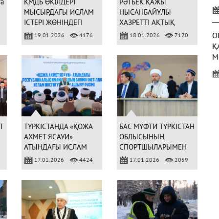
ға
ҚМДБ ӨКІЛДЕРІ
РӘТБЕК ҚАЖЫ
У
МЫСЫРДАҒЫ ИСЛАМ
НЫСАНБАЙҰЛЫ
Қ
ІСТЕРІ ЖӨНІНДЕГІ
ХАЗРЕТТІ АҚТЫҚ
ХАЛЫҚАРАЛЫҚ
САПАРҒА ШЫҒАРЫП
О
19.01.2026
4176
18.01.2026
7120
КОНФЕРЕНЦИЯҒА
САЛУ РӘСІМІ ӨТТІ
Қ
ҚАТЫСУДА
М
Б
С
(
Т
ТҮРКІСТАНДА «ҚОЖА
БАС МҮФТИ ТҮРКІСТАН
АХМЕТ ЯСАУИ»
ОБЛЫСЫНЫҢ
АТЫНДАҒЫ ИСЛАМ
СПОРТШЫЛАРЫМЕН
ИНСТИТУТЫ АШЫЛДЫ
КЕЗДЕСТІ
17.01.2026
4424
17.01.2026
2059
3
Ж
Р
(