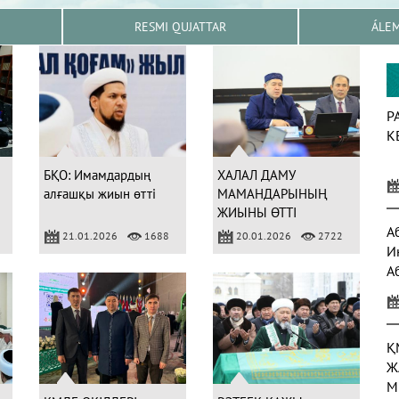
RESMI QUJATTAR
ÁLE
Р
К
БҚО: Имамдардың
ХАЛАЛ ДАМУ
алғашқы жиын өтті
МАМАНДАРЫНЫҢ
ЖИЫНЫ ӨТТІ
А
21.01.2026
1688
20.01.2026
2722
И
А
а
Қ
Ж
М