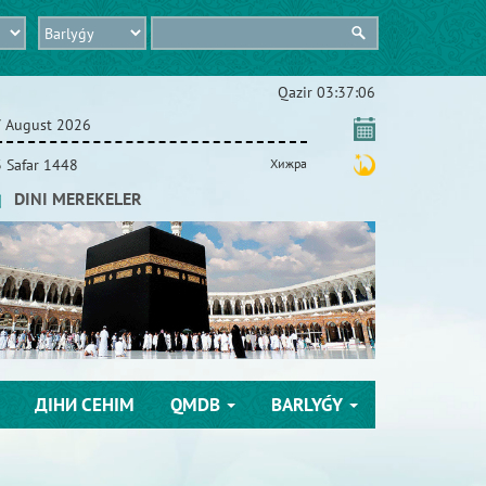
Qazіr
03:37:07
 August 2026
 Safar 1448
Хижра
DINI MEREKELER
ДІНИ СЕНІМ
QMDB
BARLYǴY