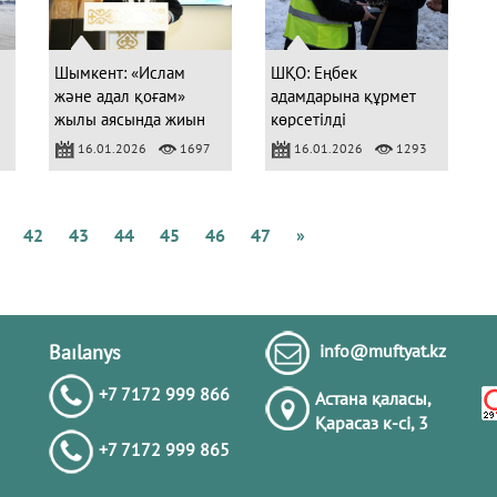
Қ
А
Б
Шымкент: «Ислам
ШҚО: Еңбек
және адал қоғам»
адамдарына құрмет
жылы аясында жиын
көрсетілді
өтті
16.01.2026
1697
16.01.2026
1293
Қ
М
Б
К
42
43
44
45
46
47
»
А
Ж
Қ
Baılanys
info@muftyat.kz
+7 7172 999 866
Астана қаласы,
Қарасаз к-сi, 3
+7 7172 999 865