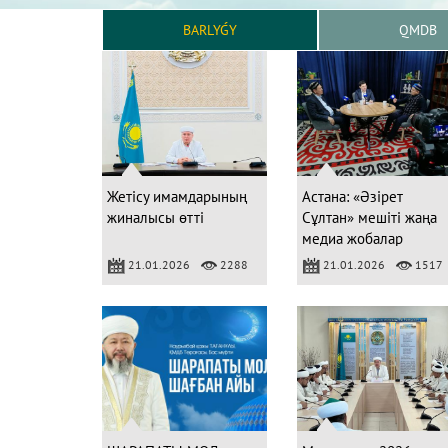
BARLYǴY
QMDB
Жетісу имамдарының
Астана: «Әзірет
жиналысы өтті
Сұлтан» мешіті жаңа
медиа жобалар
ұсынады
21.01.2026
2288
21.01.2026
1517