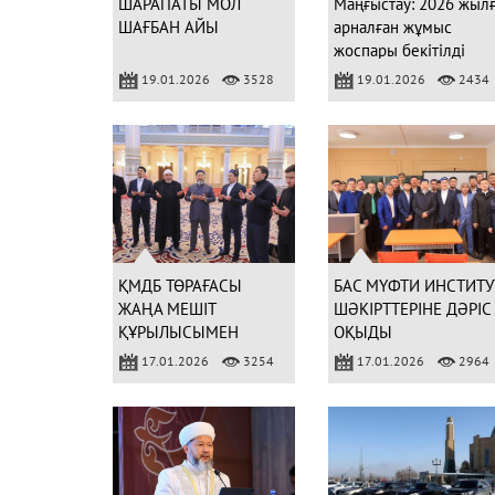
ШАРАПАТЫ МОЛ
Маңғыстау: 2026 жыл
ШАҒБАН АЙЫ
арналған жұмыс
жоспары бекітілді
19.01.2026
3528
19.01.2026
2434
ҚМДБ ТӨРАҒАСЫ
БАС МҮФТИ ИНСТИТУ
ЖАҢА МЕШІТ
ШӘКІРТТЕРІНЕ ДӘРІС
ҚҰРЫЛЫСЫМЕН
ОҚЫДЫ
ТАНЫСТЫ
17.01.2026
3254
17.01.2026
2964