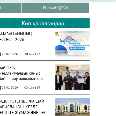
M
EL JAŃALYQTARY
Көп қаралғандар
АМАЗАН АЙЫНЫҢ
ЕСТЕСІ - 2026
26.02.2026
672157
бай-175:
нтеллектуалдық сайыс
бай шығармашылығына
рналды
29.02.2020
186165
МДБ: ТӨТЕНШЕ ЖАҒДАЙ
АРИЯЛАНҒАН КЕЗДЕ
ЕШІТТЕ ЖҰМА ЖӘНЕ БЕС