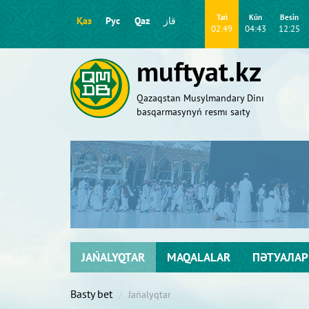
Tań
Kún
Besіn
Қаз
Рус
Qaz
قاز
02:49
04:43
12:25
muftyat.kz
Qazaqstan Musylmandary Dіnı
basqarmasynyń resmı saıty
JAŃALYQTAR
MAQALALAR
ПӘТУАЛАР
Basty bet
Jańalyqtar