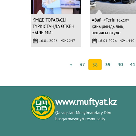
ҚМДБ ТӨРАҒАСЫ
Абай: «Тегін такси»
ТҮРКІСТАНДА ӨТКЕН
қайырымдылық
ҒЫЛЫМИ-
акциясы өтуде
ПРАКТИКАЛЫҚ
16.01.2026
2247
16.01.2026
1440
КОНФЕРЕНЦИЯСДА
БАЯНДАМА ЖАСАДЫ
«
37
39
40
41
38
www.muftyat.kz
Qazaqstan Musylmandary Dіnı
basqarmasynyń resmı saıty