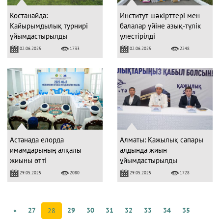
Қостанайда:
Институт шәкірттері мен
Қайырымдылық турнирі
балалар үйіне азық-түлік
ұйымдастырылды
үлестірілді
02.06.2025
02.06.2025
1733
2248
Астанада елорда
Алматы: Қажылық сапары
имамдарының алқалы
алдында жиын
жиыны өтті
ұйымдастырылды
29.05.2025
29.05.2025
2080
1728
«
27
29
30
31
32
33
34
35
28