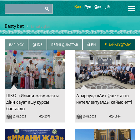
Қаз
Рус
Qaz
قاز
Togg
navi
Basty bet
Jańalyqtar
BARLYǴY
QMDB
RESMI QUJATTAR
ÁLEM
EL JAŃALYQTARY
ШҚО: «Имани жаз» жазғы
Атырауда «Айт Quiz» атты
діни сауат ашу курсы
интеллектуалды сайыс өтті
басталды
12.06.2025
10.06.2025
2078
1964