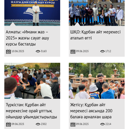
Алматы: «Имани жаз –
ШҚО: Құрбан айт мерекесі
2025» жазғы сауат ашу
аталып өтті
курсы басталды
10.06.2025
09.06.2025
3163
1712
Түркістан: Құрбан айт
Жетісу: Құрбан айт
мерекесіне орай ұлттық
мерекесі аясында 200
ойындар ұйымдастырылды
балаға арналған шара
ұйымдастырылды
09.06.2025
09.06.2025
2302
2214