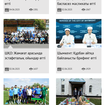
өтті
баспасөз мәслихаты өтті
04.06.2025
02.06.2025
1381
1867
ШҚО: Жамағат арасында
Шымкент: Құрбан айтқа
эстафеталық ойындар өтті
байланысты брифинг өтті
02.06.2025
02.06.2025
1637
1929