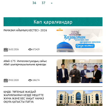
36
37
»
Көп қаралғандар
РАМАЗАН АЙЫНЫҢ КЕСТЕСІ - 2026
26.02.2026
672429
Абай-175: Интеллектуалдық сайыс
Абай шығармашылығына арналды
29.02.2020
186174
ҚМДБ: ТӨТЕНШЕ ЖАҒДАЙ
ЖАРИЯЛАНҒАН КЕЗДЕ МЕШІТТЕ
ЖҰМА ЖӘНЕ БЕС УАҚЫТ НАМАЗ
ОҚУҒА ҚАТЫСТЫ ПӘТУА