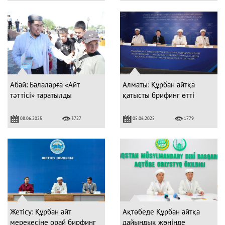
Абай: Балаларға «Айт
Алматы: Құрбан айтқа
тәттісі» таратылды
қатысты брифинг өтті
08.06.2025
05.06.2025
3727
1779
Жетісу: Құрбан айт
Ақтөбеде Құрбан айтқа
мерекесіне орай бирфинг
дайындық жөнінде