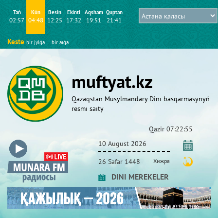
Tań
Kún
Besіn
Ekіntі
Aqsham
Quptan
02:57
04:48
12:25
17:32
19:51
21:41
Keste
bіr jylǵa
bіr aıǵa
muftyat.kz
Qazaqstan Musylmandary Dіnı basqarmasynyń
resmı saıty
Qazіr
07:22:55
10 August 2026
26 Safar 1448
Хижра
DINI MEREKELER