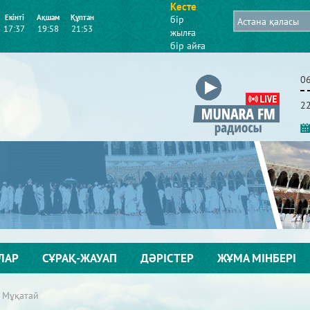
Кесте
Екінті
Ақшам
Құптан
бір
17:37
19:58
21:53
жылға
бір айға
0
2
ЛАР
СҰРАҚ-ЖАУАП
ДӘРІСТЕР
ЖҰМА МІНБЕРІ
 Мұқатай