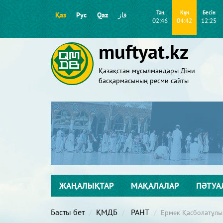
Таң
Күн
Бесін
Қаз
Рус
Qaz
قاز
02:46
04:42
12:25
muftyat.kz
Қазақстан мұсылмандары Діни
басқармасының ресми сайты
ЖАҢАЛЫҚТАР
МАҚАЛАЛАР
ПӘТУА
Басты бет
ҚМДБ
РАНТ
Ермек Қасболатұлы