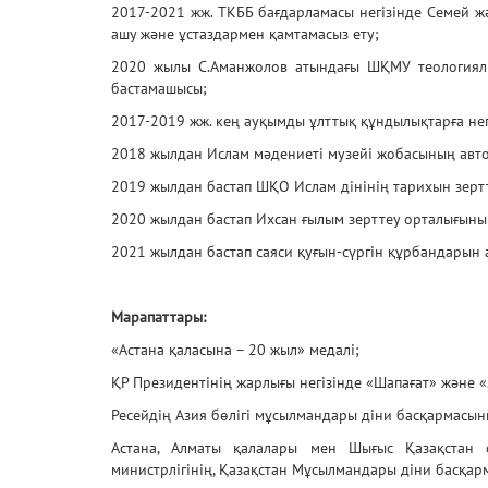
2017-2021 жж. ТКББ бағдарламасы негізінде Семей 
ашу және ұстаздармен қамтамасыз ету;
2020 жылы С.Аманжолов атындағы ШҚМУ теологиял
бастамашысы;
2017-2019 жж. кең ауқымды ұлттық құндылықтарға не
2018 жылдан Ислам мәдениеті музейі жобасының авто
2019 жылдан бастап ШҚО Ислам дінінің тарихын зертте
2020 жылдан бастап Ихсан ғылым зерттеу орталығының
2021 жылдан бастап саяси қуғын-сүргін құрбандарын 
Марапаттары:
«Астана қаласына – 20 жыл» медалі;
ҚР Президентінің жарлығы негізінде «Шапағат» және 
Ресейдің Азия бөлігі мұсылмандары діни басқармасыны
Астана, Алматы қалалары мен Шығыс Қазақстан о
министрлігінің, Қазақстан Мұсылмандары діни басқар