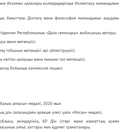
және Өскемен қалалары колледждерінде Исламтану мамандығын
ық бағыттағы Дінтану және философия мамандығын ашудағы
гізделген Республикалық «Дала семинары» жобасының авторы;
ры және жетекшісі;
у тобының жетекшісі әрі үйлестірушісі;
 негізін қалаушы және ғылыми топ жетекшісі;
ақтау бойынша коммиссия мүшесі.
«Халық алғысы» медалі; 2020 жыл
ң дін саласындағы ерекше үлесі үшін «Ихсан» медалі;
блысы әкімдерінің, ҚР Дін істері және азаматтық қоғам
масының алғыс хаттары мен құрмет грамоталары.