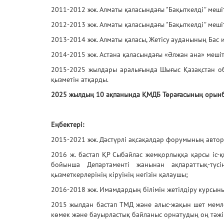
2011-2012 жж. Алматы қаласындағы "Бақыткелді'' меші
2012-2013 жж. Алматы қаласындағы "Бақыткелді'' меші
2013-2014 жж. Алматы қаласы, Жетiсу ауданының Бас 
2014-2015 жж. Астана қаласындағы «Әлжан ана» мешіт
2015-2025 жылдары аралығында Шығыс Қазақстан об
қызметін атқарды.
2025 жылдың 10 ақпанында ҚМДБ Төрағасының орынб
Еңбектері:
2015-2021 жж. Дәстүрлі ақсақалдар форумының авторы
2016 ж. бастап ҚР Сыбайлас жемқорлыққа қарсы іс-
бойынша Департаменті жанынан ақпараттық-тү
қызметкерлерінің кіруінің негізін қалаушы;
2016-2018 жж. Имамдардың білімін жетілдіру курсыны
2015 жылдан бастап ТМД және алыс-жақын шет мемл
көмек және бауырластық байланыс орнатудың оң тәжір