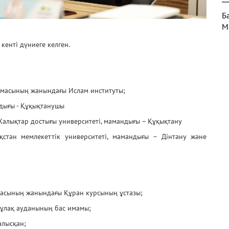
Б
М
кенті дүниеге келген.
Х
армасының жанындағы Ислам институты;
А
дығы - Құқықтанушы
Халықтар достығы университеті, мамандығы – Құқықтану
стан мемлекеттік университеті, мамандығы – Дінтану және
М
Қ
масының жанындағы Құран курсының ұстазы;
бұлақ ауданының бас имамы;
М
алысқан;
Қ