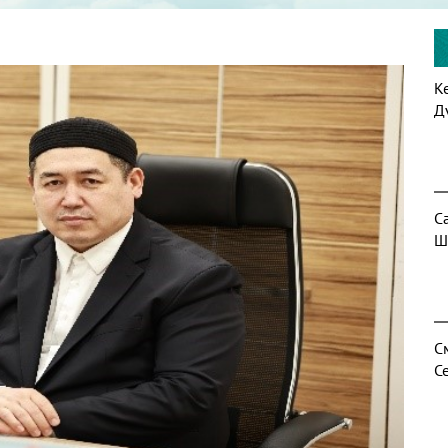
К
Д
С
Ш
С
С