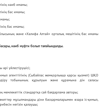
тінің наиб имамы;
тінің бас имамы;
имамы;
Б
інің бас имамы;
лысының және «Халифа Алтай» орталық мешітінің бас имамы
асары, наиб мүфти болып тағайындалды.
 әрі үйлестірушісі;
қимыл агенттігінің (Сыбайлас жемқорлыққа қарсы қызмет) ШҚО
сіндіру тобынының құрылуын және құрамына дін саласы
ң мемлекеттік стандартқа сай бағдарлама авторы;
екеттер мұсылмандары діни басқармаларымен өзара іс-қимыл,
ибесін негізін қалаушы;