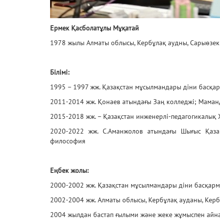
Ермек Қасболатұлы Мұқатай
1978 жылы Алматы облысы, Кербұлақ аудны, Сарыөзек 
Білімі:
1995 – 1997 жж. Қазақстан мұсылмандары діни басқ
2011-2014 жж. Қонаев атындағы Заң колледжі; Маман
2015-2018 жж. – Қазақстан инженерлі-педагогикалық 
2020-2022 жж. С.Аманжолов атындағы Шығыс Қазақ
философия
Еңбек жолы:
2000-2002 жж. Қазақстан мұсылмандары діни басқар
2002-2004 жж. Алматы облысы, Кербұлақ ауданы, Кер
2004 жылдан бастап ғылыми және жеке жұмыспен айн