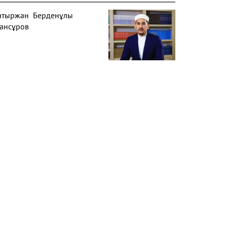
атыржан Берденұлы
ансұров
асан Ташайұлы
манқұлов
ақсатбек Мақсотұлы
айырғалиев
едет Құрмашұлы
ұрсақов