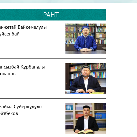
РАНТ
енжетай Байкемелұлы
үйсенбай
ансызбай Құрбанұлы
оқанов
майыл Сүйерқұлұлы
ейтбеков