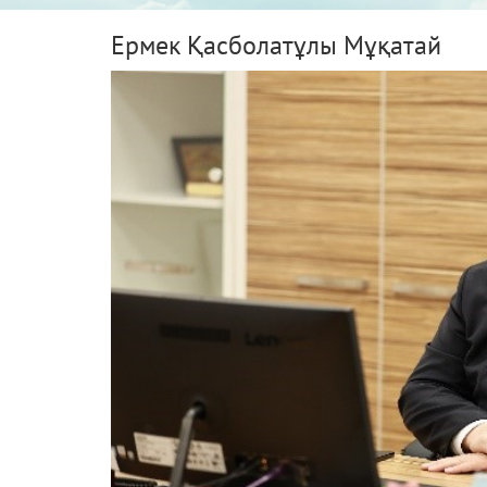
Ермек Қасболатұлы Мұқатай