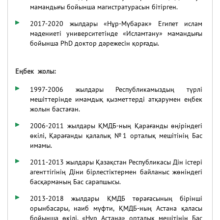
мамандығы бойынша магистратурасын бітірген.
2017-2020 жылдары «Нұр-Мүбарак» Египет ислам
мәдениеті университетінде «Исламтану» мамандығы
бойынша PhD доктор дәрежесін қорғады.
Еңбек жолы:
1997-2006
жылдары Республикамыздың түрлі
мешіттерінде имамдық қызметтерді атқарумен еңбек
жолын бастаған.
2006-2011 жылдары ҚМДБ-ның Қарағанды өңіріндегі
өкілі, Қарағанды қалалық №1 орталық мешітінің Бас
имамы.
2011-2013 жылдары Қазақстан Республикасы Дін істері
агенттігінің Діни бірлестіктермен байланыс жөніндегі
басқарманың Бас сарапшысы.
2013-2018 жылдары ҚМДБ төрағасының бірінші
орынбасары, наиб мүфти, ҚМДБ-ның Астана қаласы
бойынша өкілі, «Нұр Астана» орталық мешітінің Бас