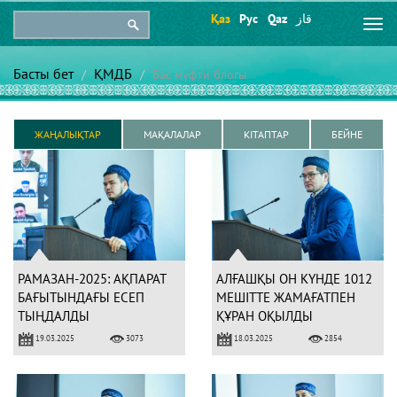
Қаз
Рус
Qaz
قاز
Togg
navi
Басты бет
ҚМДБ
Бас мүфти блогы
ЖАҢАЛЫҚТАР
МАҚАЛАЛАР
КІТАПТАР
БЕЙНЕ
РАМАЗАН-2025: АҚПАРАТ
АЛҒАШҚЫ ОН КҮНДЕ 1012
БАҒЫТЫНДАҒЫ ЕСЕП
МЕШІТТЕ ЖАМАҒАТПЕН
ТЫҢДАЛДЫ
ҚҰРАН ОҚЫЛДЫ
19.03.2025
18.03.2025
3073
2854