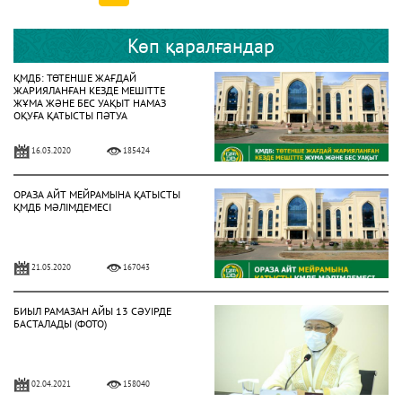
Көп қаралғандар
ҚМДБ: ТӨТЕНШЕ ЖАҒДАЙ
ЖАРИЯЛАНҒАН КЕЗДЕ МЕШІТТЕ
ЖҰМА ЖӘНЕ БЕС УАҚЫТ НАМАЗ
ОҚУҒА ҚАТЫСТЫ ПӘТУА
16.03.2020
185424
ОРАЗА АЙТ МЕЙРАМЫНА ҚАТЫСТЫ
ҚМДБ МӘЛІМДЕМЕСІ
21.05.2020
167043
БИЫЛ РАМАЗАН АЙЫ 13 СӘУІРДЕ
БАСТАЛАДЫ (ФОТО)
02.04.2021
158040