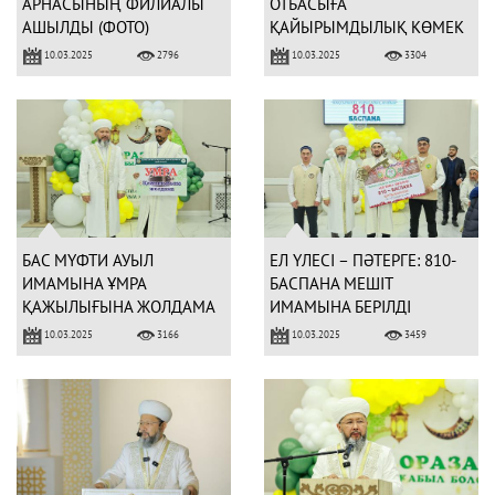
АРНАСЫНЫҢ ФИЛИАЛЫ
ОТБАСЫҒА
АШЫЛДЫ (ФОТО)
ҚАЙЫРЫМДЫЛЫҚ КӨМЕК
БЕРІЛДІ
10.03.2025
10.03.2025
2796
3304
БАС МҮФТИ АУЫЛ
ЕЛ ҮЛЕСІ – ПӘТЕРГЕ: 810-
ИМАМЫНА ҰМРА
БАСПАНА МЕШІТ
ҚАЖЫЛЫҒЫНА ЖОЛДАМА
ИМАМЫНА БЕРІЛДІ
ТАБЫСТАДЫ
10.03.2025
10.03.2025
3166
3459