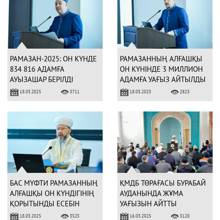
РАМАЗАН-2025: ОН КҮНДЕ
РАМАЗАННЫҢ АЛҒАШҚЫ
834 816 АДАМҒА
ОН КҮНІНДЕ 3 МИЛЛИОН
АУЫЗАШАР БЕРІЛДІ
АДАМҒА УАҒЫЗ АЙТЫЛДЫ
18.03.2025
18.03.2025
3711
2823
БАС МҮФТИ РАМАЗАННЫҢ
ҚМДБ ТӨРАҒАСЫ БУРАБАЙ
АЛҒАШҚЫ ОН КҮНДІГІНІҢ
АУДАНЫНДА ЖҰМА
ҚОРЫТЫНДЫ ЕСЕБІН
УАҒЫЗЫН АЙТТЫ
ТЫҢДАДЫ
18.03.2025
16.03.2025
3525
3120