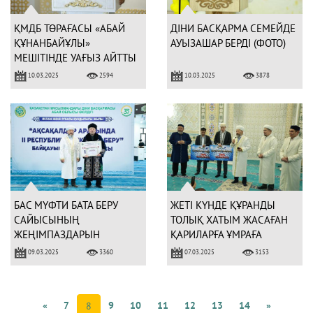
ҚМДБ ТӨРАҒАСЫ «АБАЙ
ДІНИ БАСҚАРМА СЕМЕЙДЕ
ҚҰНАНБАЙҰЛЫ»
АУЫЗАШАР БЕРДІ (ФОТО)
МЕШІТІНДЕ УАҒЫЗ АЙТТЫ
10.03.2025
10.03.2025
2594
3878
БАС МҮФТИ БАТА БЕРУ
ЖЕТІ КҮНДЕ ҚҰРАНДЫ
САЙЫСЫНЫҢ
ТОЛЫҚ ХАТЫМ ЖАСАҒАН
ЖЕҢІМПАЗДАРЫН
ҚАРИЛАРҒА ҰМРАҒА
МАРАПАТТАДЫ (ФОТО)
ЖОЛДАМА БЕРІЛДІ
09.03.2025
07.03.2025
3360
3153
«
7
9
10
11
12
13
14
»
8