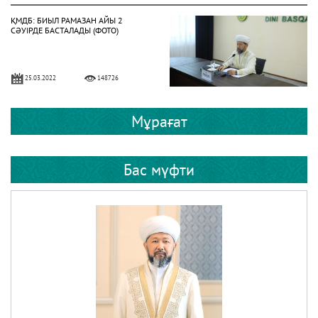
ҚМДБ: БИЫЛ РАМАЗАН АЙЫ 2
СӘУІРДЕ БАСТАЛАДЫ (ФОТО)
25.03.2022
148726
ЕРЕЖЕП ​​– БЕРЕКЕЛІ АЙ
Мұрағат
Бас мүфти
23.01.2023
59188
24 СӘУІР – РАМАЗАН АЙЫНЫҢ
БІРІНШІ КҮНІ
14.04.2020
52836
НАУРЫЗБАЙ ҚАЖЫ ТАҒАНҰЛЫ БАС
МҮФТИ БОЛЫП САЙЛАНДЫ (ФОТО)