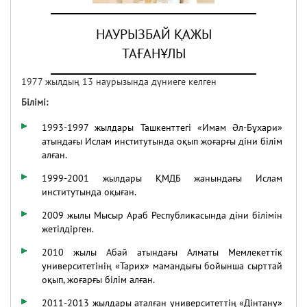
НАУРЫЗБАЙ ҚАЖЫ
07.02.2020
43774
ТАҒАНҰЛЫ
9 ШІЛДЕ – ҚҰРБАН АЙТ
МЕРЕКЕСІНІҢ БІРІНШІ КҮНІ!
1977 жылдың 13 наурызында дүниеге келген
Білімі
:
30.06.2022
40168
1993-1997 жылдары Ташкенттегі «Имам Әл-Бұхари»
атындағы Ислам институтында оқып жоғарғы діни білім
алған.
1999-2001 жылдары ҚМДБ жанындағы Ислам
институтында оқыған.
2009 жылы Мысыр Араб Республикасында діни білімін
жетілдірген.
2010 жылы Абай атындағы Алматы Мемлекеттік
университетінің «Тарих» мамандығы бойынша сырттай
оқып, жоғарғы білім алған.
2011-2013 жылдары аталған университеттің «Дінтану»