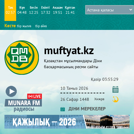
Таң
Күн
Бесін
Екінті
Ақшам
Құптан
02:57
04:48
12:25
17:32
19:51
21:41
Кесте
бір жылға
бір айға
muftyat.kz
Қазақстан мұсылмандары Діни
басқармасының ресми сайты
Қазір
03:55:29
10 Тамыз 2026
26 Сафар 1448
Хижра
ДІНИ МЕРЕКЕЛЕР