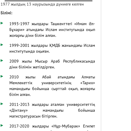
1977 жылдың 13 наурызында дүниеге келген
Білімі
:
1993-1997 жылдары Ташкенттегі «Имам Әл-
Бұхари» атындағы Ислам институтында оқып
жоғарғы діни білім алған.
1999-2001 жылдары ҚМДБ жанындағы Ислам
институтында оқыған.
2009 жылы Мысыр Араб Республикасында
діни білімін жетілдірген.
2010 жылы Абай атындағы Алматы
Мемлекеттік университетінің «Тарих»
мамандығы бойынша сырттай оқып, жоғарғы
білім алған.
2011-2013 жылдары аталған университеттің
«Дінтану» мамандығы бойынша
магистратурасын бітірген.
2017-2020 жылдары «Нұр-Мүбарак» Египет