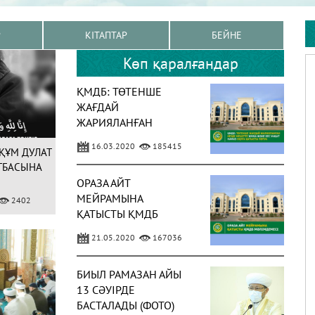
Р
КІТАПТАР
БЕЙНЕ
Көп қаралғандар
ҚМДБ: ТӨТЕНШЕ
ЖАҒДАЙ
ЖАРИЯЛАНҒАН
КЕЗДЕ МЕШІТТЕ
16.03.2020
185415
ҚҰМ ДУЛАТ
ЖҰМА ЖӘНЕ БЕС
ТБАСЫНА
УАҚЫТ НАМАЗ ОҚУҒА
ОРАЗА АЙТ
ҚАТЫСТЫ ПӘТУА
МЕЙРАМЫНА
2402
ҚАТЫСТЫ ҚМДБ
МӘЛІМДЕМЕСІ
21.05.2020
167036
БИЫЛ РАМАЗАН АЙЫ
13 СӘУІРДЕ
БАСТАЛАДЫ (ФОТО)