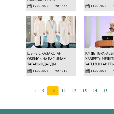
15.02.2025
4337
14.02.2025
ШЫҒЫС ҚАЗАҚСТАН
ҚМДБ ТӨРАҒАСЫ
ОБЛЫСЫНА БАС ИМАМ
ХАЗІРЕТ» МЕШІТ
ТАҒАЙЫНДАЛДЫ
УАҒЫЗЫН АЙТТЫ
14.02.2025
4911
14.02.2025
«
9
11
12
13
14
15
10