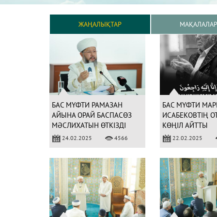
ЖАҢАЛЫҚТАР
МАҚАЛАЛА
БАС МҮФТИ РАМАЗАН
БАС МҮФТИ МАР
АЙЫНА ОРАЙ БАСПАСӨЗ
ИСАБЕКОВТІҢ О
МӘСЛИХАТЫН ӨТКІЗДІ
КӨҢІЛ АЙТТЫ
(ФОТО)
24.02.2025
4566
22.02.2025