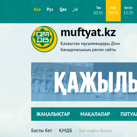
Таң
Күн
Бесін
Қаз
Рус
Qaz
قاز
02:51
04:45
12:25
muftyat.kz
Қазақстан мұсылмандары Діни
басқармасының ресми сайты
ЖАҢАЛЫҚТАР
МАҚАЛАЛАР
ПӘТУА
Басты бет
ҚМДБ
Бас мүфти блогы