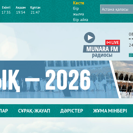
Кесте
Екінті
Ақшам
Құптан
бір
17:35
19:54
21:47
жылға
бір айға
0
2
ЛАР
СҰРАҚ-ЖАУАП
ДӘРІСТЕР
ЖҰМА МІНБЕРІ