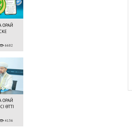
НАУРЫЗБАЙ ҚАЖЫ
ТАҒАНҰЛЫ БАС
МҮФТИ БОЛЫП
САЙЛАНДЫ (ФОТО)
 ОРАЙ
07.02.2020
43761
СКЕ
9 ШІЛДЕ – ҚҰРБАН
6682
АЙТ МЕРЕКЕСІНІҢ
БІРІНШІ КҮНІ!
30.06.2022
40160
 ОРАЙ
СІ ӨТТІ
4136