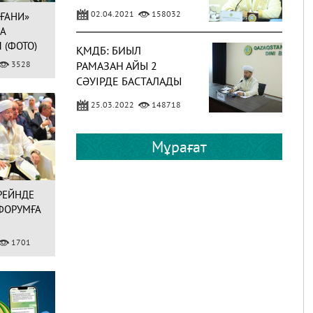
02.04.2021
158032
-ҒАНИ»
А
 (ФОТО)
ҚМДБ: БИЫЛ
3528
РАМАЗАН АЙЫ 2
СӘУІРДЕ БАСТАЛАДЫ
(ФОТО)
25.03.2022
148718
ЕРЕЖЕП ​​– БЕРЕКЕЛІ
Мұрағат
АЙ
РЕЙНДЕ
23.01.2023
59180
ФОРУМҒА
24 СӘУІР – РАМАЗАН
1701
АЙЫНЫҢ БІРІНШІ
КҮНІ
14.04.2020
52827