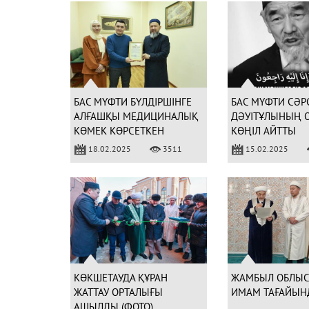
БАС МҮФТИ БҮЛДІРШІНГЕ
БАС МҮФТИ СӘР
АЛҒАШҚЫ МЕДИЦИНАЛЫҚ
ДӘУІТҰЛЫНЫҢ 
КӨМЕК КӨРСЕТКЕН
КӨҢІЛ АЙТТЫ
ДӘРІГЕРГЕ АЛҒЫС БІЛДІРДІ
18.02.2025
3511
15.02.2025
КӨКШЕТАУДА ҚҰРАН
ЖАМБЫЛ ОБЛЫС
ЖАТТАУ ОРТАЛЫҒЫ
ИМАМ ТАҒАЙЫН
АШЫЛДЫ (ФОТО)