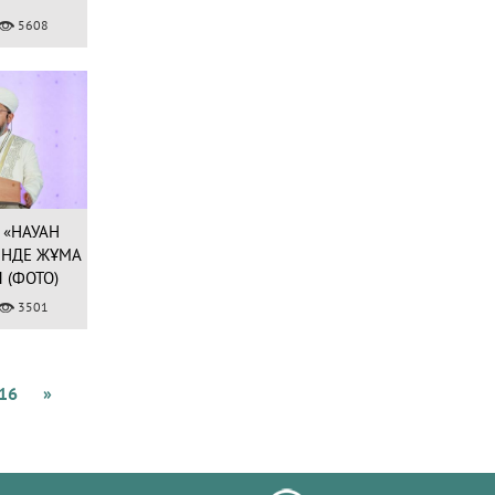
5608
 «НАУАН
ІНДЕ ЖҰМА
 (ФОТО)
3501
16
»