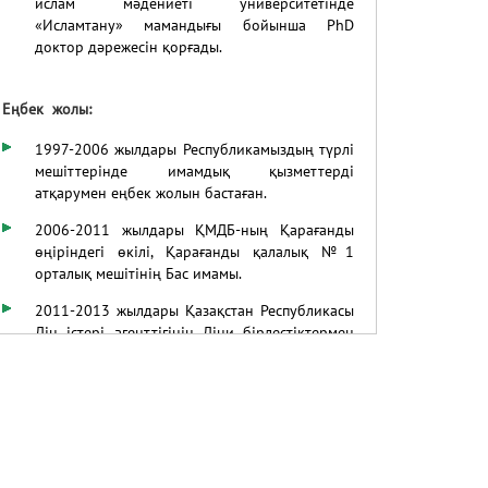
ислам мәдениеті университетінде
«Исламтану» мамандығы бойынша PhD
доктор дәрежесін қорғады.
Еңбек жолы:
1997-2006
жылдары Республикамыздың түрлі
мешіттерінде имамдық қызметтерді
атқарумен еңбек жолын бастаған.
2006-2011 жылдары ҚМДБ-ның Қарағанды
өңіріндегі өкілі, Қарағанды қалалық №1
орталық мешітінің Бас имамы.
2011-2013 жылдары Қазақстан Республикасы
Дін істері агенттігінің Діни бірлестіктермен
байланыс жөніндегі басқарманың Бас
сарапшысы.
2013-2018 жылдары ҚМДБ төрағасының
бірінші орынбасары, наиб мүфти, ҚМДБ-ның
Астана қаласы бойынша өкілі, «Нұр Астана»
орталық мешітінің Бас имамы.