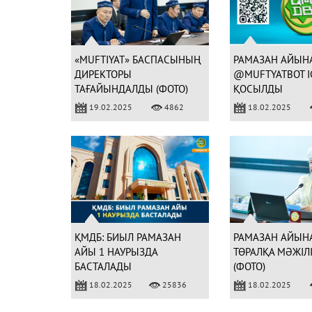
«MUFTIYAT» БАСПАСЫНЫҢ
РАМАЗАН АЙЫНА
ДИРЕКТОРЫ
@MUFTYATBOT І
ТАҒАЙЫНДАЛДЫ (ФОТО)
ҚОСЫЛДЫ
19.02.2025
4862
18.02.2025
ҚМДБ: БИЫЛ РАМАЗАН
РАМАЗАН АЙЫНА
АЙЫ 1 НАУРЫЗДА
ТӨРАЛҚА МӘЖІЛІ
БАСТАЛАДЫ
(ФОТО)
18.02.2025
25836
18.02.2025