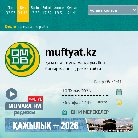
Таң
Күн
Бесін
Екінті
Ақшам
Құптан
02:57
04:48
12:25
17:32
19:51
21:41
Кесте
бір жылға
бір айға
muftyat.kz
Қазақстан мұсылмандары Діни
басқармасының ресми сайты
Қазір
05:51:41
10 Тамыз 2026
26 Сафар 1448
Хижра
ДІНИ МЕРЕКЕЛЕР