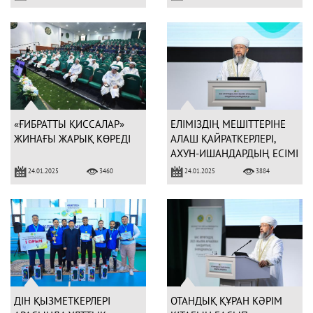
«ҒИБРАТТЫ ҚИССАЛАР»
ЕЛІМІЗДІҢ МЕШІТТЕРІНЕ
ЖИНАҒЫ ЖАРЫҚ КӨРЕДІ
АЛАШ ҚАЙРАТКЕРЛЕРІ,
АХУН-ИШАНДАРДЫҢ ЕСІМІ
БЕРІЛЕДІ
24.01.2025
24.01.2025
3460
3884
ДІН ҚЫЗМЕТКЕРЛЕРІ
ОТАНДЫҚ ҚҰРАН КӘРІМ