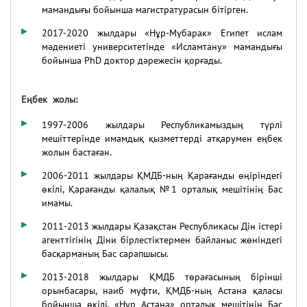
мамандығы бойынша магистратурасын бітірген.
2017-2020 жылдары «Нұр-Мүбарак» Египет ислам
мәдениеті университетінде «Исламтану» мамандығы
бойынша PhD доктор дәрежесін қорғады.
Еңбек жолы:
1997-2006
жылдары Республикамыздың түрлі
мешіттерінде имамдық қызметтерді атқарумен еңбек
жолын бастаған.
2006-2011 жылдары ҚМДБ-ның Қарағанды өңіріндегі
өкілі, Қарағанды қалалық №1 орталық мешітінің Бас
имамы.
2011-2013 жылдары Қазақстан Республикасы Дін істері
агенттігінің Діни бірлестіктермен байланыс жөніндегі
басқарманың Бас сарапшысы.
2013-2018 жылдары ҚМДБ төрағасының бірінші
орынбасары, наиб мүфти, ҚМДБ-ның Астана қаласы
бойынша өкілі, «Нұр Астана» орталық мешітінің Бас