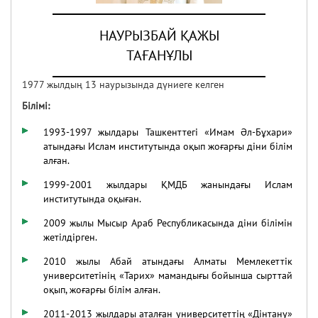
НАУРЫЗБАЙ ҚАЖЫ
07.02.2020
43774
ТАҒАНҰЛЫ
9 ШІЛДЕ – ҚҰРБАН АЙТ
МЕРЕКЕСІНІҢ БІРІНШІ КҮНІ!
1977 жылдың 13 наурызында дүниеге келген
Білімі
:
30.06.2022
40168
1993-1997 жылдары Ташкенттегі «Имам Әл-Бұхари»
атындағы Ислам институтында оқып жоғарғы діни білім
алған.
1999-2001 жылдары ҚМДБ жанындағы Ислам
институтында оқыған.
2009 жылы Мысыр Араб Республикасында діни білімін
жетілдірген.
2010 жылы Абай атындағы Алматы Мемлекеттік
университетінің «Тарих» мамандығы бойынша сырттай
оқып, жоғарғы білім алған.
2011-2013 жылдары аталған университеттің «Дінтану»