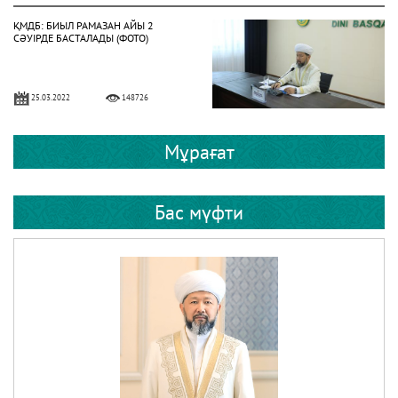
ҚМДБ: БИЫЛ РАМАЗАН АЙЫ 2
СӘУІРДЕ БАСТАЛАДЫ (ФОТО)
25.03.2022
148726
ЕРЕЖЕП ​​– БЕРЕКЕЛІ АЙ
Мұрағат
Бас мүфти
23.01.2023
59188
24 СӘУІР – РАМАЗАН АЙЫНЫҢ
БІРІНШІ КҮНІ
14.04.2020
52836
НАУРЫЗБАЙ ҚАЖЫ ТАҒАНҰЛЫ БАС
МҮФТИ БОЛЫП САЙЛАНДЫ (ФОТО)