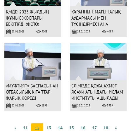
ҚМДБ: 2025 ЖЫЛДЫҢ
ҚҰРАННЫҢ МАҒЫНАЛЫҚ
ЖҰМЫС ЖОСПАРЫ
АУДАРМАСЫ МЕН
БЕКІТІЛДІ (ФОТО)
ТҮСІНДІРМЕСІ АНА
ТІЛІМІЗДЕ ӘЗІРЛЕНЕДІ
23.01.2025
23.01.2025
5005
4093
«МҮФТИЯТ» БАСПАСЫНАН
ЕЛІМІЗДЕ ҚОЖА АХМЕТ
ОТБАСЫЛЫҚ КІТАПТАР
ЯСАУИ АТЫНДАҒЫ ИСЛАМ
ЖАРЫҚ КӨРЕДІ
ИНСТИТУТЫ АШЫЛАДЫ
22.01.2025
22.01.2025
2898
3339
«
11
13
14
15
16
17
18
»
12