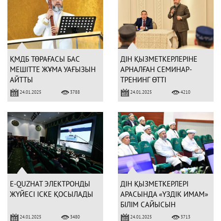
ҚМДБ ТӨРАҒАСЫ БАС
ДІН ҚЫЗМЕТКЕРЛЕРІНЕ
МЕШІТТЕ ЖҰМА УАҒЫЗЫН
АРНАЛҒАН СЕМИНАР-
АЙТТЫ
ТРЕНИНГ ӨТТІ
24.01.2025
24.01.2025
3788
4210
E-QUZHAT ЭЛЕКТРОНДЫ
ДІН ҚЫЗМЕТКЕРЛЕРІ
ЖҮЙЕСІ ІСКЕ ҚОСЫЛАДЫ
АРАСЫНДА «ҮЗДІК ИМАМ»
БІЛІМ САЙЫСЫН
ӨТКІЗЕМІЗ
24.01.2025
24.01.2025
3480
3713