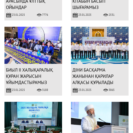
АРАСЫНДА ҰЛТТЫҚ
КІТАБЫН БАСЫП
ОЙЫНДАР
ШЫҒАРАМЫЗ
СПАРТАКИАДАСЫ ӨТТІ
23.01.2025
23.01.2025
7776
2531
БИЫЛ ІІ ХАЛЫҚАРАЛЫҚ
ДІНИ БАСҚАРМА
ҚҰРАН ЖАРЫСЫН
ЖАНЫНАН ҚАРИЛАР
ҰЙЫМДАСТЫРАМЫЗ
АЛҚАСЫ ҚҰРЫЛАДЫ
23.01.2025
23.01.2025
3188
3865