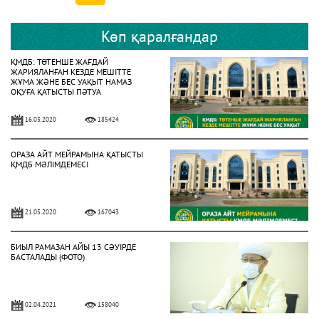
Көп қаралғандар
ҚМДБ: ТӨТЕНШЕ ЖАҒДАЙ
ЖАРИЯЛАНҒАН КЕЗДЕ МЕШІТТЕ
ЖҰМА ЖӘНЕ БЕС УАҚЫТ НАМАЗ
ОҚУҒА ҚАТЫСТЫ ПӘТУА
16.03.2020
185424
ОРАЗА АЙТ МЕЙРАМЫНА ҚАТЫСТЫ
ҚМДБ МӘЛІМДЕМЕСІ
21.05.2020
167043
БИЫЛ РАМАЗАН АЙЫ 13 СӘУІРДЕ
БАСТАЛАДЫ (ФОТО)
02.04.2021
158040