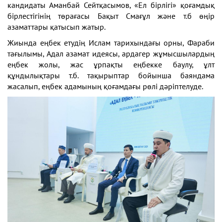
кандидаты Аманбай Сейтқасымов, «Ел бірлігі» қоғамдық
бірлестігінің төрағасы Бақыт Смағұл және т.б өңір
азаматтары қатысып жатыр.
Жиында еңбек етудің Ислам тарихындағы орны, Фараби
тағылымы, Адал азамат идеясы, ардагер жұмысшылардың
еңбек жолы, жас ұрпақты еңбекке баулу, ұлт
құндылықтары т.б. тақырыптар бойынша баяндама
жасалып, еңбек адамының қоғамдағы рөлі дәріптелуде.