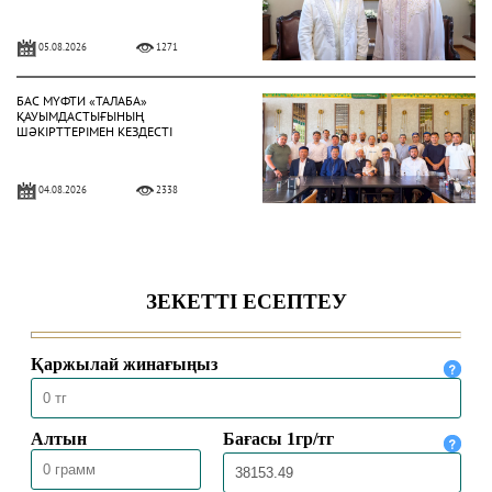
05.08.2026
1271
БАС МҮФТИ «ТАЛАБА»
ҚАУЫМДАСТЫҒЫНЫҢ
ШӘКІРТТЕРІМЕН КЕЗДЕСТІ
04.08.2026
2338
БАС МҮФТИ ҚАЗАҚСТАННЫҢ
ТҮРКИЯДАҒЫ ТӨТЕНШЕ ЖӘНЕ
ӨКІЛЕТТІ ЕЛШІСІМЕН КЕЗДЕСТІ
04.08.2026
2046
БАС МҮФТИ ТӨРАЛҚА МӘЖІЛІСІН
ӨТКІЗДІ
31.07.2026
2193