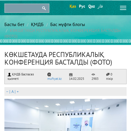
Қаз
Рус
Qaz
قاز
Togg
navi
Басты бет
ҚМДБ
Бас мүфти блогы
КӨКШЕТАУДА РЕСПУБЛИКАЛЫҚ КОНФЕРЕНЦИЯ БАСТАЛДЫ
(ФОТО)
КӨКШЕТАУДА РЕСПУБЛИКАЛЫҚ
КОНФЕРЕНЦИЯ БАСТАЛДЫ (ФОТО)
ҚМДБ Баспасөз
0
қызметі
muftyat.kz
14.02.2025
2983
пікір
–
|
A
|
+