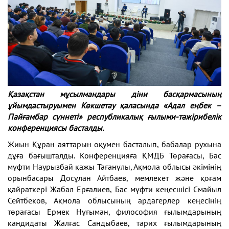
Қазақстан мұсылмандары діни басқармасының
ұйымдастыруымен Көкшетау қаласында «Адал еңбек –
Пайғамбар сүннеті» республикалық ғылыми-тәжірибелік
конференциясы басталды.
Жиын Құран аяттарын оқумен басталып, бабалар рухына
дұға бағышталды. Конференцияға ҚМДБ Төрағасы, Бас
мүфти Наурызбай қажы Тағанұлы, Ақмола облысы әкімінің
орынбасары Досұлан Айтбаев, мемлекет және қоғам
қайраткері Жабал Ерғалиев, Бас мүфти кеңесшісі Смайыл
Сейтбеков, Ақмола облысының ардагерлер кеңесінің
төрағасы Ермек Нұғыман, философия ғылымдарының
кандидаты Жалғас Сандыбаев, тарих ғылымдарының