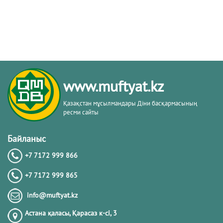
www.muftyat.kz
Қазақстан мұсылмандары Діни басқармасының
ресми сайты
Байланыс
+7 7172 999 866
+7 7172 999 865
info@muftyat.kz
Астана қаласы, Қарасаз к-сi, 3