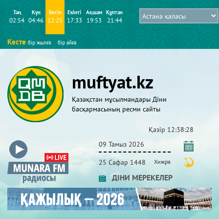
Таң
Күн
Бесін
Екінті
Ақшам
Құптан
02:54
04:46
12:25
17:33
19:53
21:44
Кесте
бір жылға
бір айға
muftyat.kz
Қазақстан мұсылмандары Діни
басқармасының ресми сайты
Қазір
12:38:29
09 Тамыз 2026
25 Сафар 1448
Хижра
ДІНИ МЕРЕКЕЛЕР