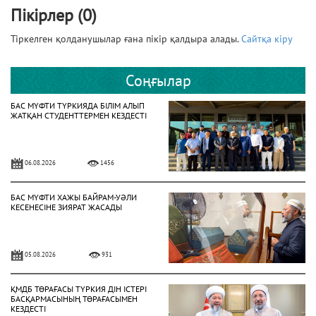
Пікірлер (0)
Тіркелген қолданушылар ғана пікір қалдыра алады.
Сайтқа кіру
Соңғылар
БАС МҮФТИ ТҮРКИЯДА БІЛІМ АЛЫП
ЖАТҚАН СТУДЕНТТЕРМЕН КЕЗДЕСТІ
06.08.2026
1456
БАС МҮФТИ ХАЖЫ БАЙРАМ-УӘЛИ
КЕСЕНЕСІНЕ ЗИЯРАТ ЖАСАДЫ
05.08.2026
931
ҚМДБ ТӨРАҒАСЫ ТҮРКИЯ ДІН ІСТЕРІ
БАСҚАРМАСЫНЫҢ ТӨРАҒАСЫМЕН
КЕЗДЕСТІ