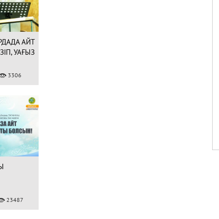
НАУРЫЗБАЙ ҚАЖЫ
ТАҒАНҰЛЫ БАС
МҮФТИ БОЛЫП
САЙЛАНДЫ (ФОТО)
РДАДА АЙТ
07.02.2020
43758
ІП, УАҒЫЗ
9 ШІЛДЕ – ҚҰРБАН
3306
АЙТ МЕРЕКЕСІНІҢ
БІРІНШІ КҮНІ!
30.06.2022
40157
Ы
23487