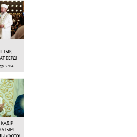
ЛТТЫҚ
Т БЕРДІ
3704
 ҚАДІР
 ХАТЫМ
Ы (ФОТО)