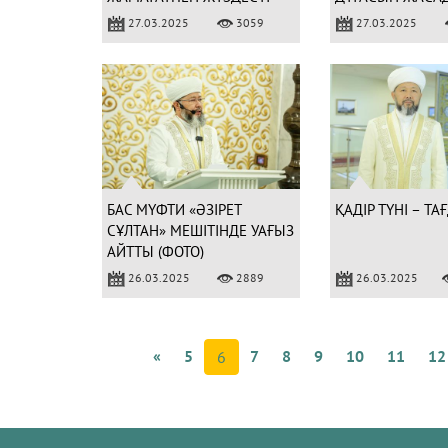
27.03.2025
3059
27.03.2025
БАС МҮФТИ «ӘЗІРЕТ
ҚАДІР ТҮНІ – ТА
СҰЛТАН» МЕШІТІНДЕ УАҒЫЗ
АЙТТЫ (ФОТО)
26.03.2025
2889
26.03.2025
«
5
7
8
9
10
11
12
6