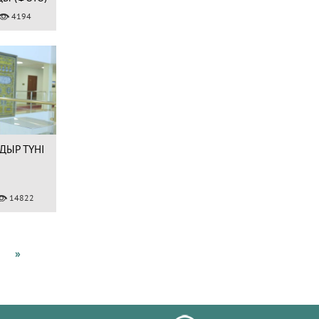
4194
ҒДЫР ТҮНІ
14822
»