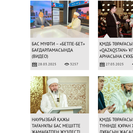
БАС МҮФТИ – «БЕТПЕ-БЕТ»
ҚМДБ ТӨРАҒАСЫ
БАҒДАРЛАМАСЫНДА
«QAZAQSTAN» Ұ
(ВИДЕО)
АРНАСЫНА СҰХБА
28.03.2025
3257
27.03.2025
НАУРЫЗБАЙ ҚАЖЫ
ҚМДБ ТӨРАҒАСЫ
ТАҒАНҰЛЫ БАС МЕШІТТЕ
ТҮНІНДЕ ҚҰРАН
ЖАМАҒАТПЕН ЖҮЗДЕСТІ
ДҰҒАСЫН ЖАСАД