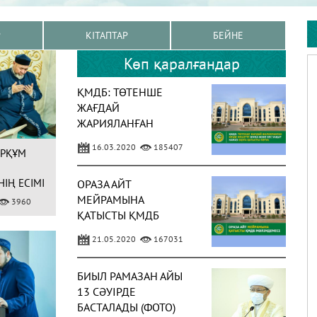
Р
КІТАПТАР
БЕЙНЕ
Көп қаралғандар
ҚМДБ: ТӨТЕНШЕ
ЖАҒДАЙ
ЖАРИЯЛАНҒАН
КЕЗДЕ МЕШІТТЕ
16.03.2020
185407
АРҚҰМ
ЖҰМА ЖӘНЕ БЕС
УАҚЫТ НАМАЗ ОҚУҒА
ІҢ ЕСІМІ
ОРАЗА АЙТ
ҚАТЫСТЫ ПӘТУА
ЫМЫЗДА
МЕЙРАМЫНА
3960
ҚАТЫСТЫ ҚМДБ
МӘЛІМДЕМЕСІ
21.05.2020
167031
БИЫЛ РАМАЗАН АЙЫ
13 СӘУІРДЕ
БАСТАЛАДЫ (ФОТО)