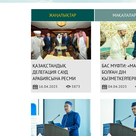
ЖАҢАЛЫҚТАР
МАҚАЛАЛА
ҚАЗАҚСТАНДЫҚ
БАС МҮФТИ: «М
ДЕЛЕГАЦИЯ САУД
БОЛҒАН ДІН
АРАБИЯСЫНА РЕСМИ
ҚЫЗМЕТКЕРЛЕРІН
САПАРМЕН БАРДЫ
ӘРДАЙЫМ ЖАД
16.04.2025
5873
04.04.2025
ҚАЛАДЫ»