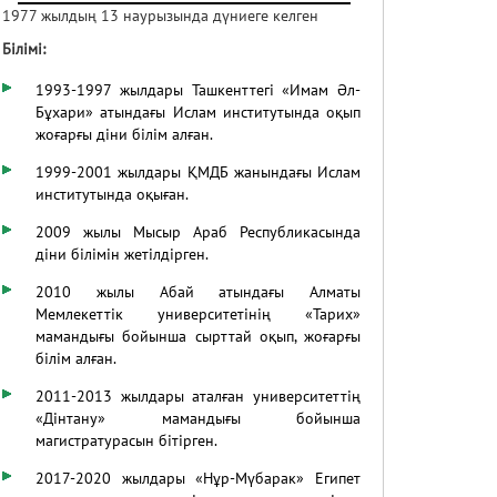
1977 жылдың 13 наурызында дүниеге келген
Білімі
:
1993-1997 жылдары Ташкенттегі «Имам Әл-
Бұхари» атындағы Ислам институтында оқып
жоғарғы діни білім алған.
1999-2001 жылдары ҚМДБ жанындағы Ислам
институтында оқыған.
2009 жылы Мысыр Араб Республикасында
діни білімін жетілдірген.
2010 жылы Абай атындағы Алматы
Мемлекеттік университетінің «Тарих»
мамандығы бойынша сырттай оқып, жоғарғы
білім алған.
2011-2013 жылдары аталған университеттің
«Дінтану» мамандығы бойынша
магистратурасын бітірген.
2017-2020 жылдары «Нұр-Мүбарак» Египет