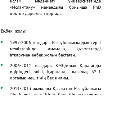
ислам мәдениеті университетінде
«Исламтану» мамандығы бойынша PhD
доктор дәрежесін қорғады.
Еңбек жолы:
1997-2006
жылдары Республикамыздың түрлі
мешіттерінде имамдық қызметтерді
атқарумен еңбек жолын бастаған.
2006-2011 жылдары ҚМДБ-ның Қарағанды
өңіріндегі өкілі, Қарағанды қалалық №1
орталық мешітінің Бас имамы.
2011-2013 жылдары Қазақстан Республикасы
Дін істері агенттігінің Діни бірлестіктермен
байланыс жөніндегі басқарманың Бас
сарапшысы.
2013-2018 жылдары ҚМДБ төрағасының
бірінші орынбасары, наиб мүфти, ҚМДБ-ның
Астана қаласы бойынша өкілі, «Нұр Астана»
орталық мешітінің Бас имамы.