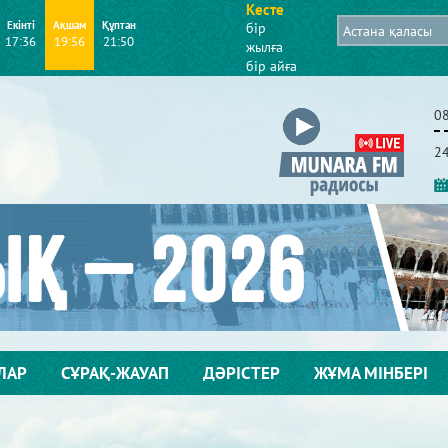
Кесте
Екінті
Ақшам
Құптан
бір
17:36
19:56
21:50
жылға
бір айға
0
2
ЛАР
СҰРАҚ-ЖАУАП
ДӘРІСТЕР
ЖҰМА МІНБЕРІ