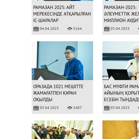
РАМАЗАН 2025: АЙТ
РАМАЗАН-2025:
МЕРЕКЕСІНДЕ АТҚАРЫЛҒАН
ӘЛЕУМЕТТІК ЖЕЛ
ІС-ШАРАЛАР
МИЛЛИОН АУДИ
ҚАМТЫЛДЫ
04.04.2025
5164
03.04.2025
ОРАЗАДА 1021 МЕШІТТЕ
БАС МҮФТИ РАМ
ЖАМАҒАТПЕН ҚҰРАН
АЙЫНЫҢ ҚОРЫ
ОҚЫЛДЫ
ЕСЕБІН ТЫҢДА
03.04.2025
2487
03.04.2025