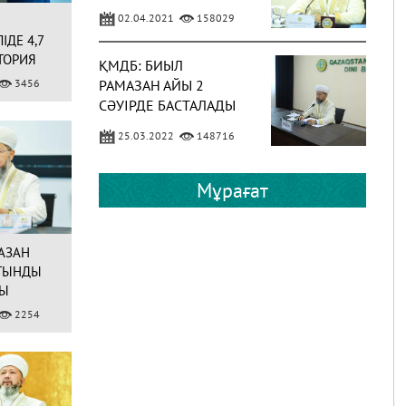
02.04.2021
158029
ІДЕ 4,7
ТОРИЯ
ҚМДБ: БИЫЛ
3456
РАМАЗАН АЙЫ 2
СӘУІРДЕ БАСТАЛАДЫ
(ФОТО)
25.03.2022
148716
ЕРЕЖЕП ​​– БЕРЕКЕЛІ
Мұрағат
АЙ
АЗАН
23.01.2023
59176
ТЫНДЫ
ДЫ
24 СӘУІР – РАМАЗАН
2254
АЙЫНЫҢ БІРІНШІ
КҮНІ
14.04.2020
52825