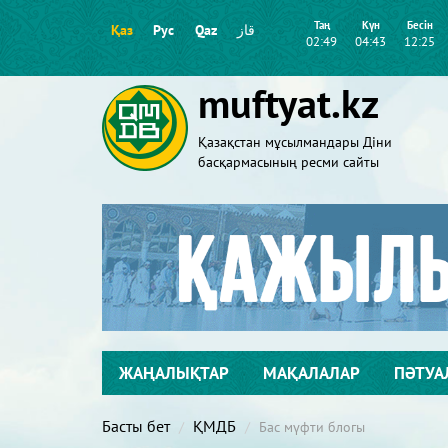
Таң
Күн
Бесін
Қаз
Рус
Qaz
قاز
02:49
04:43
12:25
muftyat.kz
Қазақстан мұсылмандары Діни
басқармасының ресми сайты
ЖАҢАЛЫҚТАР
МАҚАЛАЛАР
ПӘТУА
Басты бет
ҚМДБ
Бас мүфти блогы