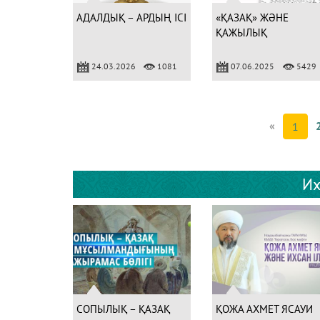
АДАЛДЫҚ – АРДЫҢ ІСІ
«ҚАЗАҚ» ЖӘНЕ
ҚАЖЫЛЫҚ
24.03.2026
1081
07.06.2025
5429
«
1
Их
СОПЫЛЫҚ – ҚАЗАҚ
ҚОЖА АХМЕТ ЯСАУИ