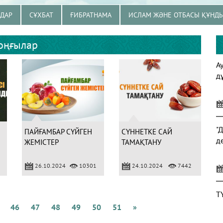
ЗДАР
СҰХБАТ
ҒИБРАТНАМА
ИСЛАМ ЖӘНЕ ОТБАСЫ ҚҰНД
оңғылар
А
д
"
ПАЙҒАМБАР СҮЙГЕН
СҮННЕТКЕ САЙ
д
ЖЕМІСТЕР
ТАМАҚТАНУ
26.10.2024
10301
24.10.2024
7442
Т
46
47
48
49
50
51
»