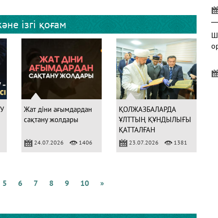
әне ізгі қоғам
Ш
о
Б
У
Жат діни ағымдардан
ҚОЛЖАЗБАЛАРДА
сақтану жолдары
ҰЛТТЫҢ ҚҰНДЫЛЫҒЫ
ҚАТТАЛҒАН
24.07.2026
1406
23.07.2026
1381
А
м
5
6
7
8
9
10
»