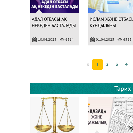
АДАЛ ОТБАСЫ АҚ
ИСЛАМ ЖӘНЕ ОТБАС
НЕКЕДЕН БАСТАЛАДЫ
ҚҰНДЫЛЫҒЫ
10.04.2025
6364
01.04.2025
6583
«
2
3
4
1
Тарих