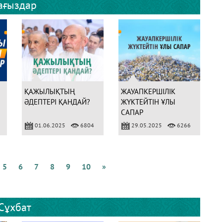
ағыздар
Т
о
бі
Г
ҚАЖЫЛЫҚТЫҢ
ЖАУАПКЕРШІЛІК
ӘДЕПТЕРІ ҚАНДАЙ?
ЖҮКТЕЙТІН ҰЛЫ
САПАР
01.06.2025
6804
29.05.2025
6266
5
6
7
8
9
10
»
Сұхбат