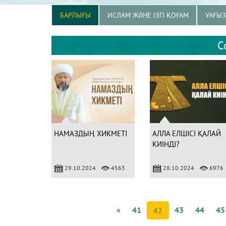
БАРЛЫҒЫ
ИСЛАМ ЖӘНЕ ІЗГІ ҚОҒАМ
УАҒЫ
С
НАМАЗДЫҢ ХИКМЕТІ
АЛЛА ЕЛШІСІ ҚАЛАЙ
КИІНДІ?
29.10.2024
4563
28.10.2024
6976
«
41
43
44
45
42