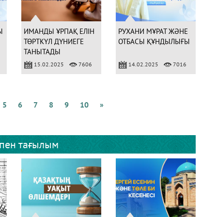
Ы
ИМАНДЫ ҰРПАҚ ЕЛІН
РУХАНИ МҰРАТ ЖӘНЕ
ТӨРТКҮЛ ДҮНИЕГЕ
ОТБАСЫ ҚҰНДЫЛЫҒЫ
ТАНЫТАДЫ
15.02.2025
7606
14.02.2025
7016
5
6
7
8
9
10
»
 пен тағылым