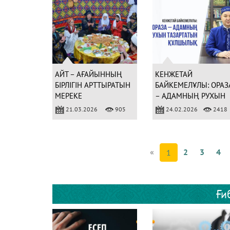
АЙТ – АҒАЙЫННЫҢ
КЕНЖЕТАЙ
БІРЛІГІН АРТТЫРАТЫН
БАЙКЕМЕЛҰЛЫ: ОРАЗ
МЕРЕКЕ
– АДАМНЫҢ РУХЫН
ТАЗАРТАТЫН
21.03.2026
905
24.02.2026
2418
ҚҰЛШЫЛЫҚ
«
2
3
4
1
Ғи