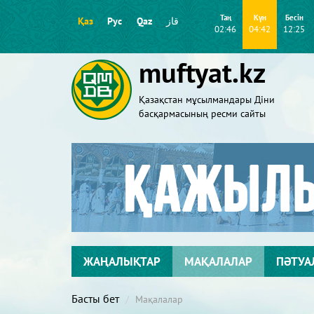
Таң
Күн
Бесін
Қаз
Рус
Qaz
قاز
02:46
04:42
12:25
muftyat.kz
Қазақстан мұсылмандары Діни
басқармасының ресми сайты
ЖАҢАЛЫҚТАР
МАҚАЛАЛАР
ПӘТУА
Басты бет
Мақалалар