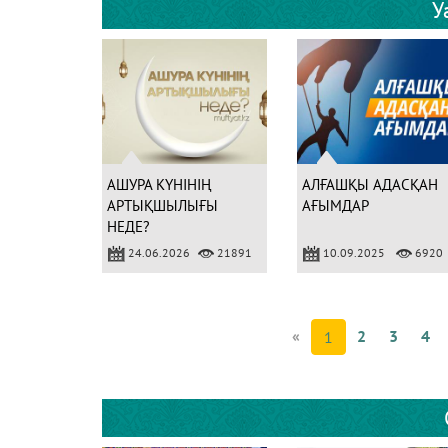
У
АШУРА КҮНІНІҢ
АЛҒАШҚЫ АДАСҚАН
АРТЫҚШЫЛЫҒЫ
АҒЫМДАР
НЕДЕ?
24.06.2026
21891
10.09.2025
6920
«
2
3
4
1