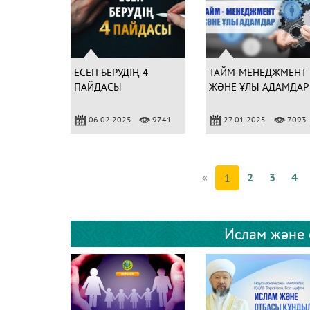
ЕСЕП БЕРУДІҢ 4
ТАЙМ-МЕНЕДЖМЕНТ
ПАЙДАСЫ
ЖӘНЕ ҰЛЫ АДАМДАР
06.02.2025
9741
27.01.2025
7093
«
2
3
4
1
Ислам және