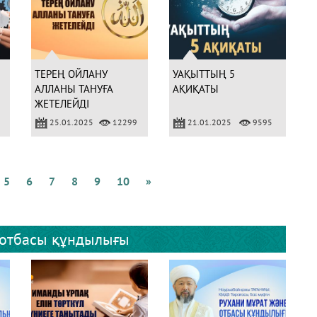
ТЕРЕҢ ОЙЛАНУ
УАҚЫТТЫҢ 5
АЛЛАНЫ ТАНУҒА
АҚИҚАТЫ
ЖЕТЕЛЕЙДІ
25.01.2025
12299
21.01.2025
9595
5
6
7
8
9
10
»
 отбасы құндылығы