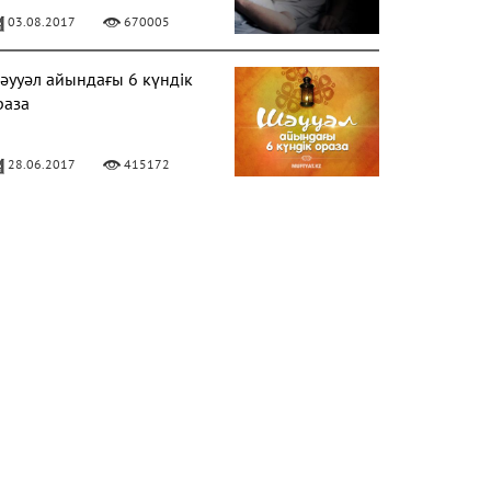
03.08.2017
670005
әууәл айындағы 6 күндік
раза
28.06.2017
415172
ЕРЕКЕЛІ БАРААТ ТҮНІ
06.04.2020
328644
лладан кешірім сұраудың
аңызы
31.07.2017
282158