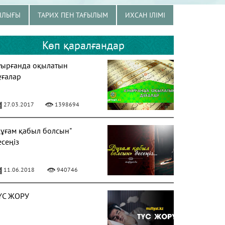
ЫЛЫҒЫ
ТАРИХ ПЕН ТАҒЫЛЫМ
ИХСАН ІЛІМІ
Көп қаралғандар
уырғанда оқылатын
ұғалар
27.03.2017
1398694
Дұғам қабыл болсын"
есеңіз
11.06.2018
940746
ҮС ЖОРУ