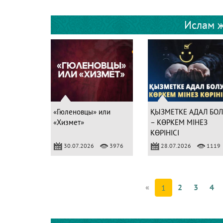
Ислам ж
«Гюленовцы» или
ҚЫЗМЕТКЕ АДАЛ БОЛ
«Хизмет»
– КӨРКЕМ МІНЕЗ
КӨРІНІСІ
30.07.2026
3976
28.07.2026
1119
«
2
3
4
1