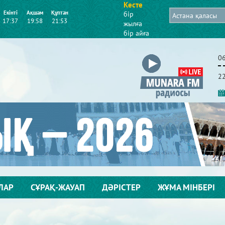
Кесте
Екінті
Ақшам
Құптан
бір
17:37
19:58
21:53
жылға
бір айға
0
2
ЛАР
СҰРАҚ-ЖАУАП
ДӘРІСТЕР
ЖҰМА МІНБЕРІ