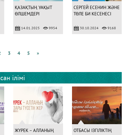
ҚАЗАҚТЫҢ УАҚЫТ
СЕРГЕЙ ЕСЕНИН ЖӘНЕ
ӨЛШЕМДЕРІ
ТӨЛЕ БИ КЕСЕНЕСІ
14.01.2025
9954
30.10.2024
9168
2
3
4
5
»
сан ілімі
ЖҮРЕК – АЛЛАНЫҢ
ОТБАСЫ ІЗГІЛІКТІҢ