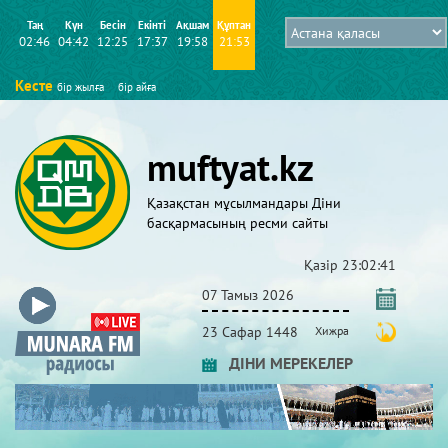
Таң
Күн
Бесін
Екінті
Ақшам
Құптан
02:46
04:42
12:25
17:37
19:58
21:53
Кесте
бір жылға
бір айға
muftyat.kz
Қазақстан мұсылмандары Діни
басқармасының ресми сайты
Қазір
23:02:42
07 Тамыз 2026
23 Сафар 1448
Хижра
ДІНИ МЕРЕКЕЛЕР