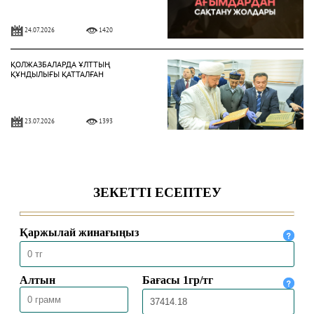
24.07.2026
1420
ҚОЛЖАЗБАЛАРДА ҰЛТТЫҢ
ҚҰНДЫЛЫҒЫ ҚАТТАЛҒАН
23.07.2026
1393
БҮГІНГІ МҰСЫЛМАН БОЛМЫСЫ
16.07.2026
1812
ПОЧЕМУ САЛАФИТЫ ОТРИЦАЮТ
МАТУРИДИ?
15.07.2026
3014