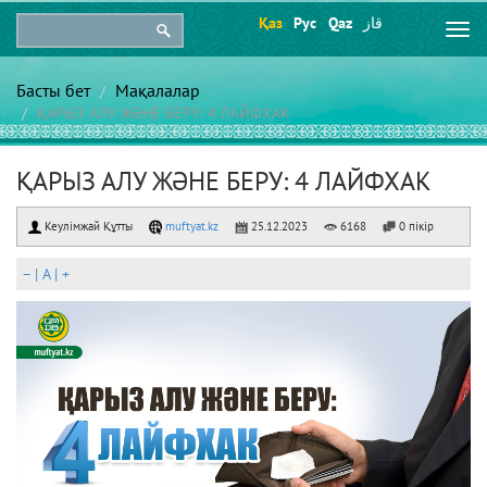
Қаз
Рус
Qaz
قاز
Togg
navi
Басты бет
Мақалалар
ҚАРЫЗ АЛУ ЖӘНЕ БЕРУ: 4 ЛАЙФХАК
ҚАРЫЗ АЛУ ЖӘНЕ БЕРУ: 4 ЛАЙФХАК
Кеулімжай Құтты
muftyat.kz
25.12.2023
6168
0 пікір
–
|
A
|
+