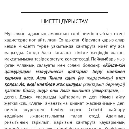
НИЕТТІ ДҰРЫСТАУ
Мұсылман адамның амалынан гөрі ниетінің абзал екені
хадистерде көп айтылған. Сондықтан біреуден қарыз алар
кезде міндетті түрде уақытында қайтаруға ниет ету аса
маңызды. Сонда Алла Тағалаға ісімізге жеңілдік жасап,
мақсатымызға тезірек жетуге көмектеседі. Пайғамбарымыз
(оған Алланың салауаты мен сәлемі болсын):
«Кімде-кім
адамдардың мал-дүниесін қайтарып беру ниетімен
қарызға алса, Алла
Тағала одан
(өз жәрдемімен)
өтеп
қояды. Ал, енді ниетінде жоқ қылуды
(қайтарып бермеуді)
қалаған болса, онда оны Алла шығынға ұшыратады»
, –
деген. Демек «қарызды қайтарамын» деп тілмен айту
жеткіліксіз. «Алған аманатыма қиянат жасамаймын» деп
ниетін жүрекпен бекіту керек. Себебі қайтару
әрдайым ыждағаттылықты талап етеді. Адамның
ризығының тарылып, қарызын қайтаруға қауқарының
жетпей қалуы – алғашқы ниетінің осалдығынан. Керісінше