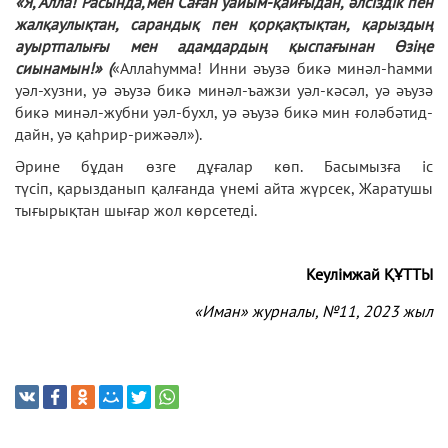
«Я, Алла! Расында,мен Саған уайым-қайғыдан, әлсіздік пен
жалқаулықтан, сарандық пен қорқақтықтан, қарыздың
ауыртпалығы мен адамдардың қыспағынан Өзіңе
сиынамын!» (
«Аллаһумма! Инни әъузә бикә минәл-һамми
уәл-хузни, уә әъузә бикә минәл-ъажзи уәл-кәсәл, уә әъузә
бикә минәл-жубни уәл-бухл, уә әъузә бикә мин ғоләбәтид-
дайн, уә қаһрир-рижәәл»).
Әрине бұдан өзге дұғалар көп. Басымызға іс
түсіп, қарызданып қалғанда үнемі айта жүрсек, Жаратушы
тығырықтан шығар жол көрсетеді.
Кеулімжай ҚҰТТЫ
«Иман» журналы, №11
, 2023 жыл