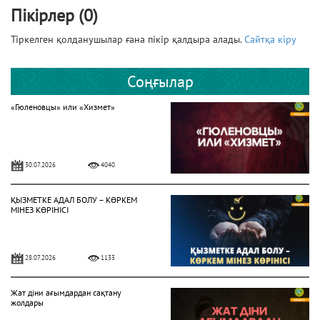
Пікірлер (0)
Тіркелген қолданушылар ғана пікір қалдыра алады.
Сайтқа кіру
Соңғылар
«Гюленовцы» или «Хизмет»
30.07.2026
4040
ҚЫЗМЕТКЕ АДАЛ БОЛУ – КӨРКЕМ
МІНЕЗ КӨРІНІСІ
28.07.2026
1133
Жат діни ағымдардан сақтану
жолдары