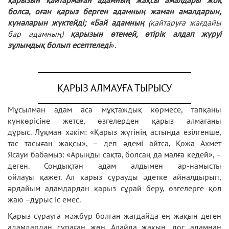
болса, оған қарыз берген адамның жаман амалдарын,
күнәларын жүктейді; «Бай адамның
(қайтаруға жағдайы
бар адамның)
қарызын өтемей, өтірік алдап жүруі
зұлымдық болып есептеледі
».
ҚАРЫЗ АЛМАУҒА ТЫРЫСУ
Мұсылман адам аса мұқтаждық көрмесе, тапқаны
күнкөрісіне жетсе, өзгелерден қарыз алмағаны
дұрыс. Лұқман хәкім: «Қарыз жүгінің астында езілгенше,
тас тасыған жақсы», – деп әдемі айтса, Қожа Ахмет
Ясауи бабамыз: «Арыңды сақта, болсаң да малға кедей», –
деген. Сондықтан адам алдымен ар-намысты
ойлауы қажет. Ал қарыз сұрауды әдетке айналдырып,
әрдайым адамдардан қарыз сұрай беру, өзгелерге қол
жаю –дұрыс іс емес.
Қарыз сұрауға мәжбүр болған жағдайда ең жақын деген
адамдардан сұраған жөн. Алайда жақын, дос адамнан