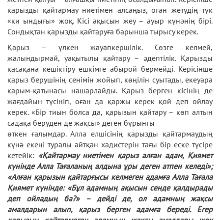
қарызды қайтармау ниетімен алсаңыз, оған жетудің түк
«қи ындығы» жоқ. Кісі ақысын жеу – ауыр күнәнің бірі.
Сондықтан қарызды қайтаруға барынша тырысу керек.
Қарыз – үлкен жауапкершілік. Сөзге келмей,
жалындырмай, уақытылы қайтару – әдептілік. Қарызды
қасақана кешіктіру ешкімге абырой бермейді. Керісінше
қарыз берушінің сенімін жойып, көңілін суытады, екеуара
қарым-қатынасы нашарлайды. Қарыз берген кісінің де
жағдайын түсініп, оған да қаржы керек қой деп ойлау
керек. «Бір тиын болса да, қарызын қайтару – көп алтын
садақа беруден де жақсы» деген бұрынғы
өткен ғалымдар. Алла елшісінің қарызды қайтармаудың
күнә екені туралы айтқан хадистерін тағы бір еске түсіре
кетейік:
«Қайтармау ниетімен қарыз алған адам, Қиямет
күнінде Алла Тағаланың алдына ұры деген атпен келеді»;
«Алған қарызын қайтарғысы келмеген адамға Алла Тағала
Қиямет күнінде: «Бұл адамның ақысын сенде қалдырады
деп ойладың ба?» – дейді де, ол адамның жақсы
амалдарын алып, қарыз берген адамға береді. Егер
қарызын қайтармаған адамның жақсы амалдары жоқ