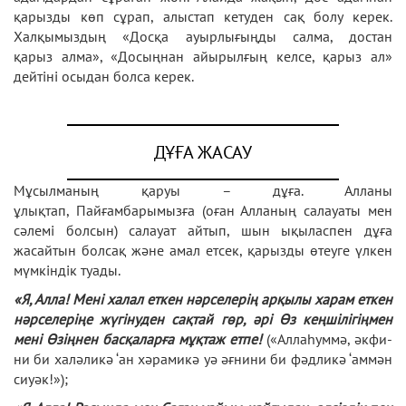
қарызды көп сұрап, алыстап кетуден сақ болу керек.
Халқымыздың «Досқа ауырлығыңды салма, достан
қарыз алма», «Досыңнан айырылғың келсе, қарыз ал»
дейтіні осыдан болса керек.
ДҰҒА ЖАСАУ
Мұсылманың қаруы – дұға. Алланы
ұлықтап, Пайғамбарымызға (оған Алланың салауаты мен
сәлемі болсын) салауат айтып, шын ықыласпен дұға
жасайтын болсақ және амал етсек, қарызды өтеуге үлкен
мүмкіндік туады.
«Я, Алла! Мені халал еткен нәрселерің арқылы харам еткен
нәрселеріңе жүгінуден сақтай гөр, әрі Өз кеңшілігіңмен
мені Өзіңнен басқаларға мұқтаж етпе!
(«Аллаһуммә, әкфи-
ни би халәликә ‘ан хәрамикә уә әғнини би фәдликә ‘аммән
сиуәк!»);