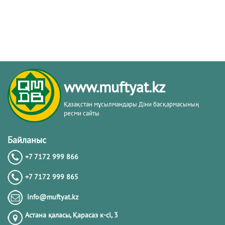
www.muftyat.kz
Қазақстан мұсылмандары Діни басқармасының
ресми сайты
Байланыс
+7 7172 999 866
+7 7172 999 865
info@muftyat.kz
Астана қаласы, Қарасаз к-сi, 3