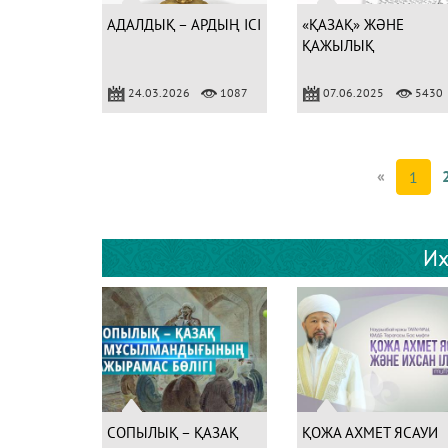
АДАЛДЫҚ – АРДЫҢ ІСІ
«ҚАЗАҚ» ЖӘНЕ
ҚАЖЫЛЫҚ
24.03.2026
1087
07.06.2025
5430
«
1
Их
СОПЫЛЫҚ – ҚАЗАҚ
ҚОЖА АХМЕТ ЯСАУИ