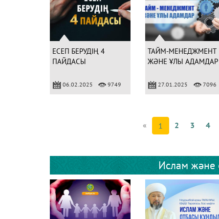
ЕСЕП БЕРУДІҢ 4
ТАЙМ-МЕНЕДЖМЕНТ
ПАЙДАСЫ
ЖӘНЕ ҰЛЫ АДАМДАР
06.02.2025
9749
27.01.2025
7096
«
2
3
4
1
Ислам және