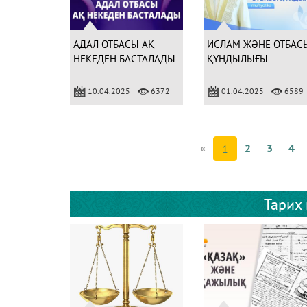
АДАЛ ОТБАСЫ АҚ
ИСЛАМ ЖӘНЕ ОТБАС
НЕКЕДЕН БАСТАЛАДЫ
ҚҰНДЫЛЫҒЫ
10.04.2025
6372
01.04.2025
6589
«
2
3
4
1
Тарих