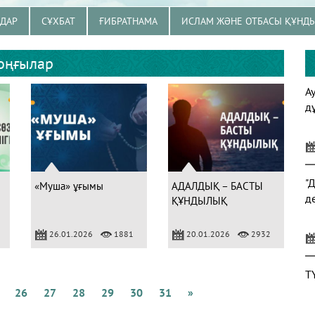
ЗДАР
СҰХБАТ
ҒИБРАТНАМА
ИСЛАМ ЖӘНЕ ОТБАСЫ ҚҰНД
оңғылар
А
д
"
«Муша» ұғымы
АДАЛДЫҚ – БАСТЫ
д
ҚҰНДЫЛЫҚ
26.01.2026
1881
20.01.2026
2932
Т
26
27
28
29
30
31
»