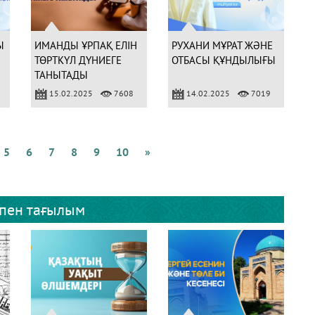
Ы
ИМАНДЫ ҰРПАҚ ЕЛІН
РУХАНИ МҰРАТ ЖӘНЕ
ТӨРТКҮЛ ДҮНИЕГЕ
ОТБАСЫ ҚҰНДЫЛЫҒЫ
ТАНЫТАДЫ
15.02.2025
7608
14.02.2025
7019
5
6
7
8
9
10
»
 пен тағылым