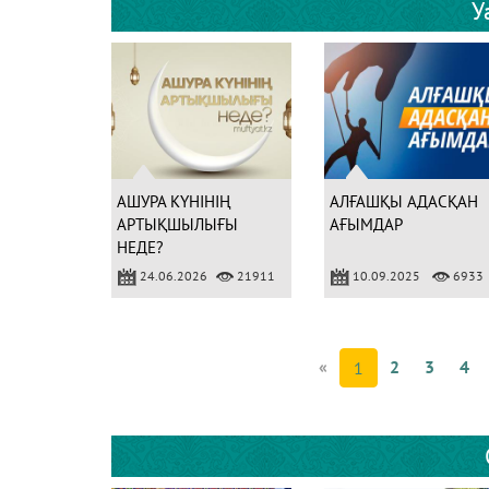
У
АШУРА КҮНІНІҢ
АЛҒАШҚЫ АДАСҚАН
АРТЫҚШЫЛЫҒЫ
АҒЫМДАР
НЕДЕ?
24.06.2026
21911
10.09.2025
6933
«
2
3
4
1