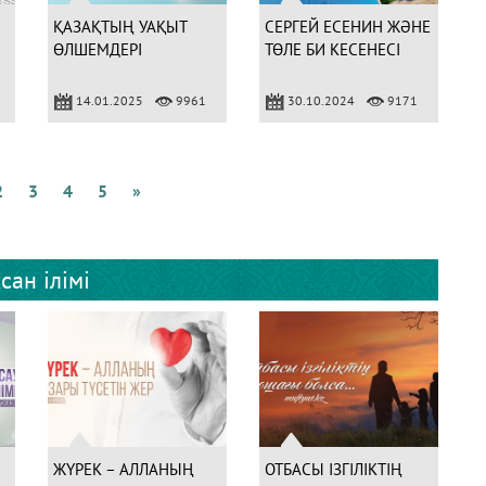
ҚАЗАҚТЫҢ УАҚЫТ
СЕРГЕЙ ЕСЕНИН ЖӘНЕ
ӨЛШЕМДЕРІ
ТӨЛЕ БИ КЕСЕНЕСІ
14.01.2025
9961
30.10.2024
9171
2
3
4
5
»
сан ілімі
ЖҮРЕК – АЛЛАНЫҢ
ОТБАСЫ ІЗГІЛІКТІҢ