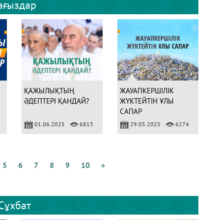
ағыздар
Т
о
бі
Г
ҚАЖЫЛЫҚТЫҢ
ЖАУАПКЕРШІЛІК
ӘДЕПТЕРІ ҚАНДАЙ?
ЖҮКТЕЙТІН ҰЛЫ
САПАР
01.06.2025
6813
29.05.2025
6274
5
6
7
8
9
10
»
Сұхбат