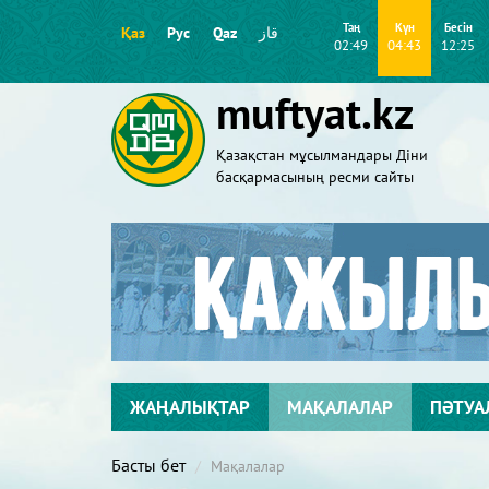
Таң
Күн
Бесін
Қаз
Рус
Qaz
قاز
02:49
04:43
12:25
muftyat.kz
Қазақстан мұсылмандары Діни
басқармасының ресми сайты
ЖАҢАЛЫҚТАР
МАҚАЛАЛАР
ПӘТУА
Басты бет
Мақалалар