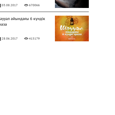
03.08.2017
670066
әууәл айындағы 6 күндік
раза
28.06.2017
415179
ЕРЕКЕЛІ БАРААТ ТҮНІ
06.04.2020
328650
лладан кешірім сұраудың
аңызы
31.07.2017
282192