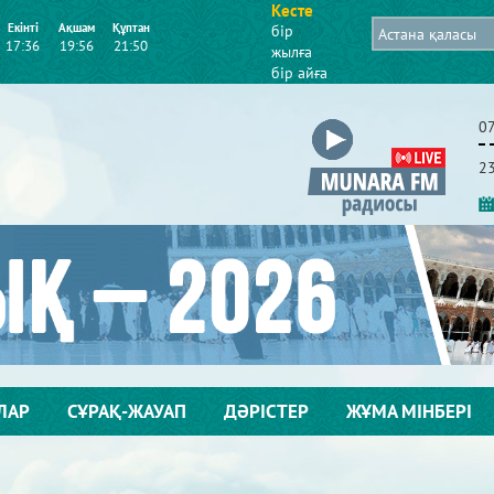
Кесте
Екінті
Ақшам
Құптан
бір
17:36
19:56
21:50
жылға
бір айға
0
2
ЛАР
СҰРАҚ-ЖАУАП
ДӘРІСТЕР
ЖҰМА МІНБЕРІ