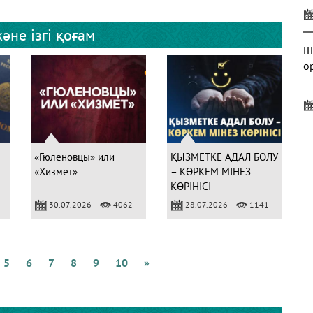
әне ізгі қоғам
Ш
о
Б
«Гюленовцы» или
ҚЫЗМЕТКЕ АДАЛ БОЛУ
«Хизмет»
– КӨРКЕМ МІНЕЗ
КӨРІНІСІ
30.07.2026
4062
28.07.2026
1141
А
м
5
6
7
8
9
10
»