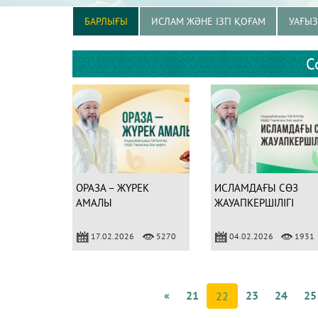
БАРЛЫҒЫ
ИСЛАМ ЖӘНЕ ІЗГІ ҚОҒАМ
УАҒЫ
С
ОРАЗА – ЖҮРЕК
ИСЛАМДАҒЫ СӨЗ
АМАЛЫ
ЖАУАПКЕРШІЛІГІ
17.02.2026
5270
04.02.2026
1931
«
21
23
24
25
22