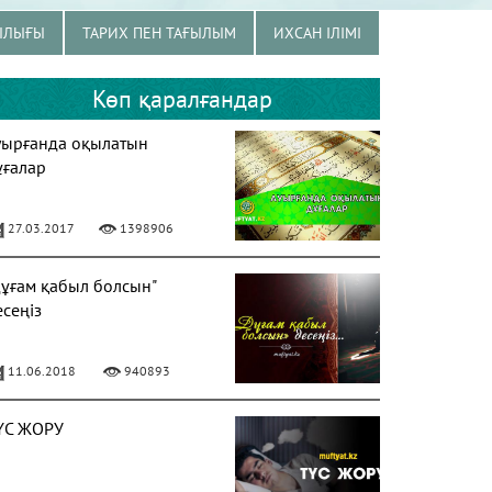
ЫЛЫҒЫ
ТАРИХ ПЕН ТАҒЫЛЫМ
ИХСАН ІЛІМІ
Көп қаралғандар
уырғанда оқылатын
ұғалар
27.03.2017
1398906
Дұғам қабыл болсын"
есеңіз
11.06.2018
940893
ҮС ЖОРУ