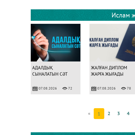
Ислам ж
АДАЛДЫҚ
ЖАЛҒАН ДИПЛОМ
СЫНАЛАТЫН СӘТ
ЖАРҒА ЖЫҒАДЫ
07.08.2026
72
07.08.2026
78
«
2
3
4
1