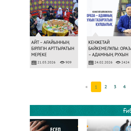
АЙТ – АҒАЙЫННЫҢ
КЕНЖЕТАЙ
БІРЛІГІН АРТТЫРАТЫН
БАЙКЕМЕЛҰЛЫ: ОРАЗ
МЕРЕКЕ
– АДАМНЫҢ РУХЫН
ТАЗАРТАТЫН
21.03.2026
909
24.02.2026
2424
ҚҰЛШЫЛЫҚ
«
2
3
4
1
Ғи