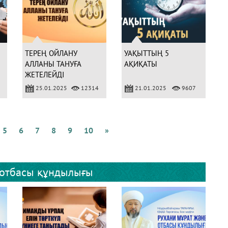
ТЕРЕҢ ОЙЛАНУ
УАҚЫТТЫҢ 5
АЛЛАНЫ ТАНУҒА
АҚИҚАТЫ
ЖЕТЕЛЕЙДІ
25.01.2025
12314
21.01.2025
9607
5
6
7
8
9
10
»
 отбасы құндылығы