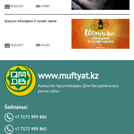
03.08.2017
670087
Шәууәл айындағы 6 күндік ораза
28.06.2017
415181
БЕРЕКЕЛІ БАРААТ ТҮНІ
www.muftyat.kz
06.04.2020
328656
Қазақстан мұсылмандары Діни басқармасының
ресми сайты
Алладан кешірім сұраудың маңызы
Байланыс
+7 7172 999 866
31.07.2017
282195
+7 7172 999 865