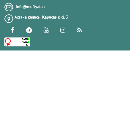
Тіл-көзден сақтану және одан арылу
info@muftyat.kz
жолдарын білесіз бе?
Астана қаласы, Қарасаз к-сi, 3
13.11.2017
178868
ГҮЛЕНШІЛЕР
28.08.2023
174404