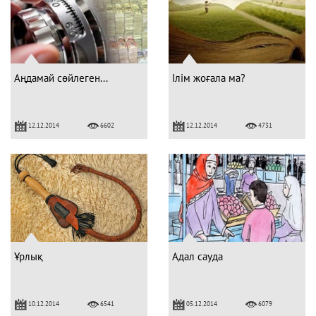
Аңдамай сөйлеген...
Ілім жоғала ма?
12.12.2014
12.12.2014
6602
4731
Ұрлық
Адал сауда
10.12.2014
05.12.2014
6541
6079