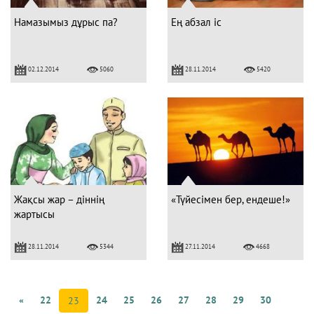
Намазымыз дұрыс па?
Ең абзал іс
02.12.2014
28.11.2014
5060
5420
Жақсы жар – дiннiң
«Түйесімен бер, ендеше!»
жартысы
28.11.2014
27.11.2014
5344
4668
«
22
24
25
26
27
28
29
30
23