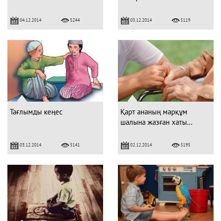
04.12.2014
03.12.2014
5244
5119
Тағлымды кеңес
Қарт ананың марқұм
шалына жазған хаты...
03.12.2014
02.12.2014
5141
5195