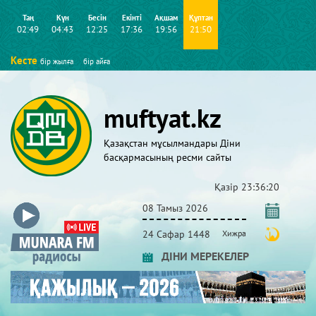
Таң
Күн
Бесін
Екінті
Ақшам
Құптан
02:49
04:43
12:25
17:36
19:56
21:50
Кесте
бір жылға
бір айға
muftyat.kz
Қазақстан мұсылмандары Діни
басқармасының ресми сайты
Қазір
23:36:20
08 Тамыз 2026
24 Сафар 1448
Хижра
ДІНИ МЕРЕКЕЛЕР