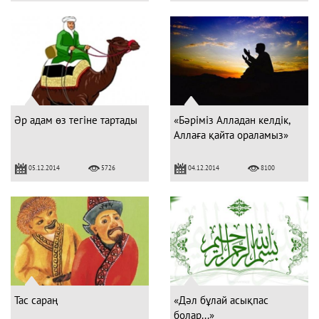
Әр адам өз тегіне тартады
«Бәріміз Алладан келдік,
Аллаға қайта ораламыз»
05.12.2014
04.12.2014
5726
8100
Тас сараң
«Дәл бұлай асықпас
болар...»