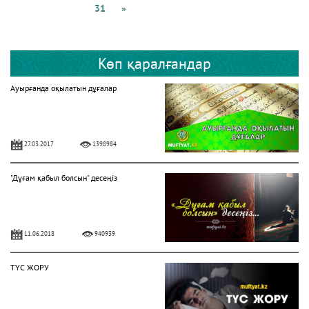
31
»
Көп қаралғандар
Ауырғанда оқылатын дұғалар
27.03.2017
1398984
"Дұғам қабыл болсын" десеңіз
11.06.2018
940939
ТҮС ЖОРУ