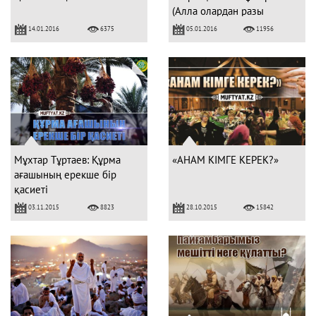
(Алла олардан разы
болсын)
14.01.2016
05.01.2016
6375
11956
Мұхтар Тұртаев: Құрма
«АНАМ КІМГЕ КЕРЕК?»
ағашының ерекше бір
қасиеті
03.11.2015
28.10.2015
8823
15842