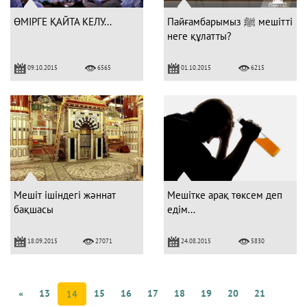
ӨМІРГЕ ҚАЙТА КЕЛУ...
Пайғамбарымыз ﷺ мешітті
неге құлатты?
09.10.2015
01.10.2015
6565
6215
Мешіт ішіндегі жәннат
Мешітке арақ төксем деп
бақшасы
едім...
18.09.2015
24.08.2015
27071
5830
«
13
15
16
17
18
19
20
21
14