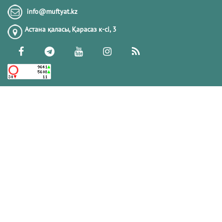
Тіл-көзден сақтану және одан арылу
info@muftyat.kz
жолдарын білесіз бе?
Астана қаласы, Қарасаз к-сi, 3
13.11.2017
178867
ГҮЛЕНШІЛЕР
28.08.2023
174404