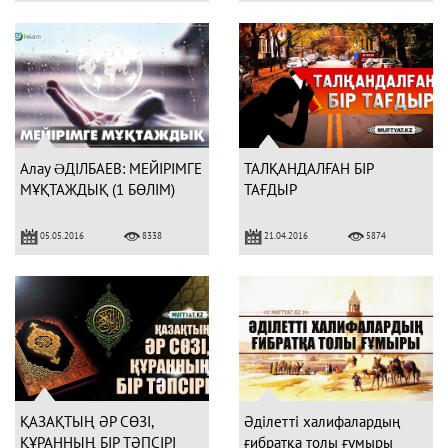
Алау ƏДІЛБАЕВ: МЕЙІРІМГЕ
ТАЛҚАНДАЛҒАН БІР
МҰҚТАЖДЫҚ (1 БӨЛІМ)
ТАҒДЫР
05.05.2016
21.04.2016
8338
5874
ҚАЗАҚТЫҢ ӘР СӨЗІ,
Әділетті халифалардың
ҚҰРАННЫҢ БІР ТӘПСІРІ
ғибратқа толы ғұмыры