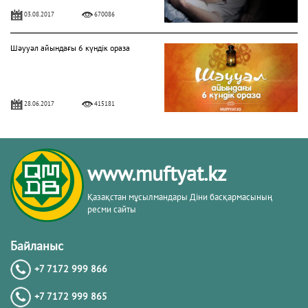
03.08.2017
670086
Шәууәл айындағы 6 күндік ораза
28.06.2017
415181
БЕРЕКЕЛІ БАРААТ ТҮНІ
www.muftyat.kz
06.04.2020
328655
Қазақстан мұсылмандары Діни басқармасының
ресми сайты
Алладан кешірім сұраудың маңызы
Байланыс
+7 7172 999 866
31.07.2017
282195
+7 7172 999 865