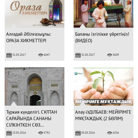
Алғадай Әбілғазыұлы:
Баланы ізгілікке үйретіңіз!
ОРАЗА ХИКМЕТТЕРІ
(ВИДЕО)
31.05.2017
31.05.2017
6647
5609
Түркия күнделігі. СҰЛТАН
Алау ƏДІЛБАЕВ: МЕЙІРІМГЕ
САРАЙЫНДА САНАНЫ
МҰҚТАЖДЫҚ (2 БӨЛІМ)
СІЛКІНТКЕН СӨЗ...
23.05.2016
05.05.2016
5792
6536