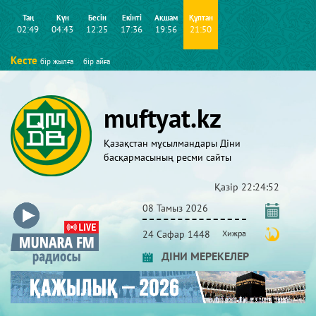
Таң
Күн
Бесін
Екінті
Ақшам
Құптан
02:49
04:43
12:25
17:36
19:56
21:50
Кесте
бір жылға
бір айға
muftyat.kz
Қазақстан мұсылмандары Діни
басқармасының ресми сайты
Қазір
22:24:52
08 Тамыз 2026
24 Сафар 1448
Хижра
ДІНИ МЕРЕКЕЛЕР