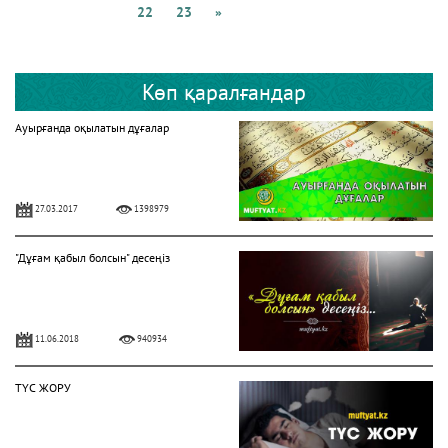
22
23
»
Көп қаралғандар
Ауырғанда оқылатын дұғалар
27.03.2017
1398979
"Дұғам қабыл болсын" десеңіз
11.06.2018
940934
ТҮС ЖОРУ