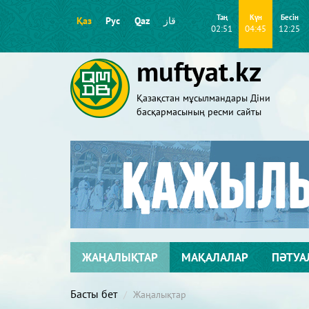
Таң
Күн
Бесін
Қаз
Рус
Qaz
قاز
02:51
04:45
12:25
muftyat.kz
Қазақстан мұсылмандары Діни
басқармасының ресми сайты
ЖАҢАЛЫҚТАР
МАҚАЛАЛАР
ПӘТУА
Басты бет
Жаңалықтар