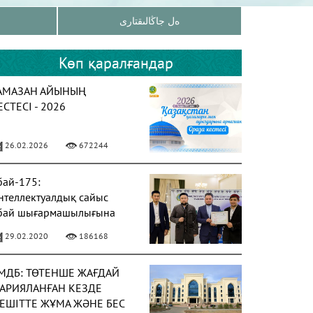
ەل جاڭالىقتارى
Көп қаралғандар
АМАЗАН АЙЫНЫҢ
ЕСТЕСІ - 2026
26.02.2026
672244
бай-175:
нтеллектуалдық сайыс
бай шығармашылығына
рналды
29.02.2020
186168
МДБ: ТӨТЕНШЕ ЖАҒДАЙ
АРИЯЛАНҒАН КЕЗДЕ
ЕШІТТЕ ЖҰМА ЖӘНЕ БЕС