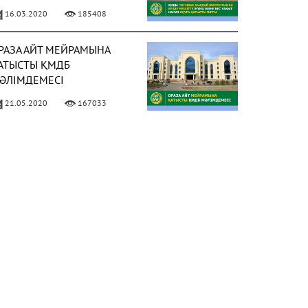
АҚЫТ НАМАЗ ОҚУҒА
16.03.2020
185408
АТЫСТЫ ПӘТУА
РАЗА АЙТ МЕЙРАМЫНА
АТЫСТЫ ҚМДБ
ӘЛІМДЕМЕСІ
21.05.2020
167033
ИЫЛ РАМАЗАН АЙЫ 13
ӘУІРДЕ БАСТАЛАДЫ
ФОТО)
02.04.2021
158029
 МАМЫРДАН БАСТАП
ҰМА НАМАЗЫН ОҚУҒА
ЕСМИ РҰҚСАТ БЕРІЛДІ
ФОТО)
02.05.2021
150311