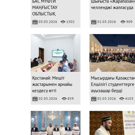
БАС МҮФТИ
Шығыста «Жарапазан
МАҢҒЫСТАУ
челленджі жалғасуда
ОБЛЫСТЫҚ
МЕШІТІНДЕ НАСИХАТ
03.03.2026
1502
02.03.2026
909
АЙТТЫ
Қостанай: Мешіт
Мысырдағы Қазақста
жастарымен арнайы
Елшілігі студенттерге
кездесу өтті
ауызашар берді
02.03.2026
859
02.03.2026
4103