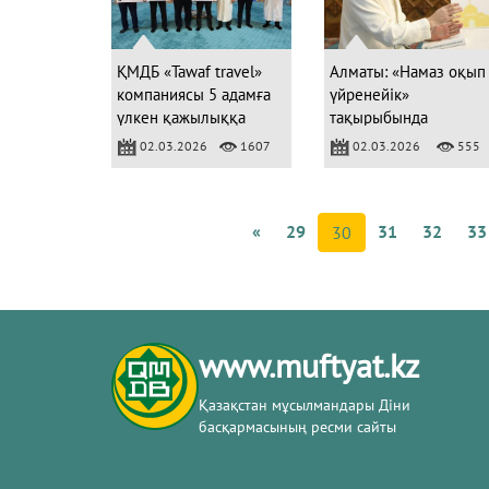
ҚМДБ «Tawaf travel»
Алматы: «Намаз оқып
компаниясы 5 адамға
үйренейік»
үлкен қажылыққа
тақырыбында
жолдама табыстады
жамағатқа дәріс
02.03.2026
1607
02.03.2026
555
өткізілді
«
29
31
32
33
30
www.muftyat.kz
Қазақстан мұсылмандары Діни
басқармасының ресми сайты