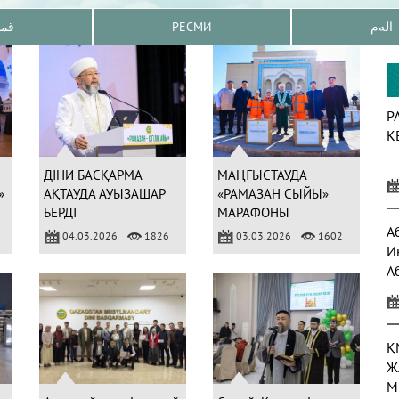
قم
РЕСМИ
الەم
Р
К
ДІНИ БАСҚАРМА
МАҢҒЫСТАУДА
»
АҚТАУДА АУЫЗАШАР
«РАМАЗАН СЫЙЫ»
БЕРДІ
МАРАФОНЫ
ЖАЛҒАСЫН ТАПТЫ
А
04.03.2026
1826
03.03.2026
1602
И
А
а
Қ
Ж
М