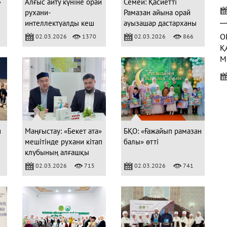
»
Алғыс айту күніне орай
Семей: Қасиетті
У
рухани-
Рамазан айына орай
Қ
интеллектуалды кеш
ауызашар дастарханы
өтті
жайылды
О
02.03.2026
1370
02.03.2026
866
Қ
М
Б
С
(
н
Маңғыстау: «Бекет ата»
БҚО: «Ғажайып рамазан
мешітінде рухани кітап
балы» өтті
клубының алғашқы
жиыны өтті
02.03.2026
715
02.03.2026
741
3
Ж
Р
(