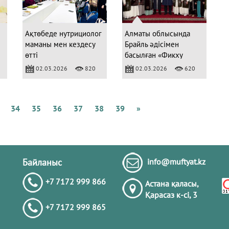
Қ
А
Б
Ақтөбеде нутрициолог
Алматы облысында
маманы мен кездесу
Брайль әдісімен
өтті
басылған «Фикху
Сира» кітабының
02.03.2026
820
02.03.2026
620
Қ
тұсаукесер рәсімі өтті
М
Б
К
34
35
36
37
38
39
»
А
Ж
Қ
Байланыс
info@muftyat.kz
+7 7172 999 866
Астана қаласы,
Қарасаз к-сi, 3
+7 7172 999 865