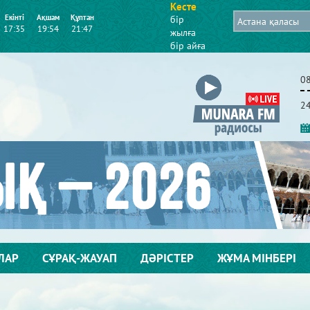
Кесте
Екінті
Ақшам
Құптан
бір
17:35
19:54
21:47
жылға
бір айға
2
ЛАР
СҰРАҚ-ЖАУАП
ДӘРІСТЕР
ЖҰМА МІНБЕРІ