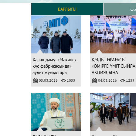
БАРЛЫҒЫ
دب
Халал даму: «Макинск
ҚМДБ ТӨРАҒАСЫ
құс фабрикасында»
«ӨМІРГЕ ҮМІТ СЫЙЛА
аудит жұмыстары
АКЦИЯСЫНА
жүргізілді
ҚАТЫСТЫ
05.03.2026
1055
04.03.2026
1259