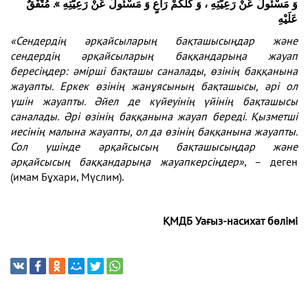
وَ مَسْئُولٌ عَنْ رَعِيَّتِهِ ، وَ كُلُّكُمْ رَاعٍ وَ مَسْئُولٌ عَنْ رَعِيَّتِهِ ». مُتَّفَقٌ
عَلَيْهِ
«
Сендердің әрқайсыларың бақташысыңдар және
сендердің әрқайсыларың
баққандарыңа жауап
бересіңдер: әмірші бақташы саналады,
өзінің баққанына
жауапты. Еркек өзінің жанұясының бақташысы, әрі ол
үшін жауапты. Әйел де күйеуінің үйінің бақташысы
саналады. Әрі өзінің баққанына жауап береді. Қызметші
иесінің малына жауапты, ол да өзінің баққанына жауапты.
Сол үшінде әрқайсысың бақташысыңдар және
әрқайсысың баққандарыңа жауапкерсіңдер»
, – деген
(имам Бұхари, Мүслим).
ҚМДБ Уағыз-насихат бөлімі