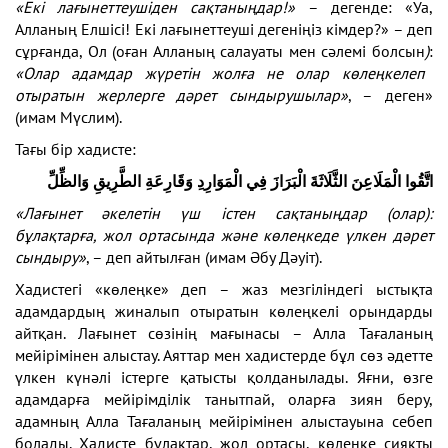
«Екі лағынеттеушіден сақтаныңдар!»
– дегенде: «Уа,
Алланың Елшісі! Екі лағынеттеуші дегеніңіз кімдер?» – деп
сұрғанда, Ол (оған Алланың салауаты мен сәлемі болсын
)
:
«Олар адамдар жүретін жолға не олар көлеңкелеп
отыратын жерлерге дәрет сындырушылар»
, – деген»
(имам Мүслим).
Тағы бір хадисте:
اتَّقُوا الْمَلَاعِنَ الثَّلَاثَةَ الْبَرَازَ فِي الْمَوَارِدِ وَقَارِعَةِ الطَّرِيقِ وَالظِّلِّ
«Лағынет әкелетін үш істен сақтаныңдар (олар):
бұлақтарға, жол ортасында және көлеңкеде үлкен дәрет
сындыру»
, – деп айтылған (имам Әбу Дәуіт).
Хадистегі «көлеңке» деп – жаз мезгіліндегі ыстықта
адамдардың жиналып отыратын көлеңкелі орындарды
айтқан. Лағынет сөзінің мағынасы – Алла Тағаланың
мейірімінен алыстау. Аяттар мен хадистерде бұл сөз әдетте
үлкен күнәлі істерге қатысты қолданылады. Яғни, өзге
адамдарға мейірімділік танытпай, оларға зиян беру,
адамның Алла Тағаланың мейірімінен алыстауына себеп
болады. Хадисте бұлақтар, жол ортасы, көлеңке сияқты