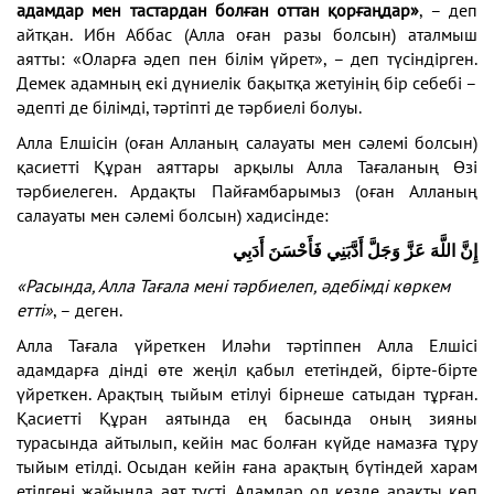
адамдар мен тастардан болған оттан қорғаңдар»
, – деп
айтқан. Ибн Аббас (Алла оған разы болсын) аталмыш
аятты: «Оларға әдеп пен білім үйрет», – деп түсіндірген.
Демек адамның екі дүниелік бақытқа жетуінің бір себебі –
әдепті де білімді, тәртіпті де тәрбиелі болуы.
Алла Елшісін (оған Алланың салауаты мен сәлемі болсын)
қасиетті Құран аяттары арқылы Алла Тағаланың Өзі
тәрбиелеген. Ардақты Пайғамбарымыз (оған Алланың
салауаты мен сәлемі болсын) хадисінде:
إِنَّ اللَّهَ عَزَّ وَجَلَّ أَدَّبَنِي فَأَحْسَنَ أَدَبِي
«Расында, Алла Тағала мені тәрбиелеп, әдебімді көркем
етті»
, – деген.
Алла Тағала үйреткен Иләһи тәртіппен Алла Елшісі
адамдарға дінді өте жеңіл қабыл ететіндей, бірте-бірте
үйреткен. Арақтың тыйым етілуі бірнеше сатыдан тұрған.
Қасиетті Құран аятында ең басында оның зияны
турасында айтылып, кейін мас болған күйде намазға тұру
тыйым етілді. Осыдан кейін ғана арақтың бүтіндей харам
етілгені жайында аят түсті. Адамдар ол кезде арақты көп