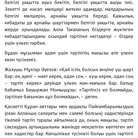
белгілі уақытта ауыз бекітіп, белгілі уақытта ашуы тиіс.
Зекетті де нисап мөлшері жеткен адамдар, малдарының
белгілі мөлшерін, арнайы уақытта береді. Қажылық
ғибадаты да арнайы шарттармен белгілі уақытта, арнайы
жерде орындалады. Алла Тағаланың біздерге жүктеген
ғибадаттарындағы осындай тәртіпке негізделуі – біздер
үшін үлкен тәрбие.
Бұдан мұсылман адам үшін тәртіптің маңызы өте үлкен
екен түсінеміз.
Жазушы Мұхтар Әуезов: «Қай істің болсын өнуіне үш шарт
бар: ең әуелі – ниет керек, одан соң – күш керек, одан соң
– тәртіп керек» деуінде үлкен мән-мағына бар. Батыр
бабамыз Бауыржан Момышұлы: «Тәртіпсіз ел болмайды,
тәртіпке бағынған құл болмайды», – деген.
Қасиетті Құран аяттары мен ардақты Пайғамбарымыздың
(оған Алланың салауаты мен сәлемі болсын) хадистерінде
тікелей тәртіп туралы айтылмаса да, оның маңызы, тәртіп
сақтаудың артықшылығы жөнінде меңзелген көптеген аят
пен хадистер бар. Көпшілікке түсінікті болуы үшін тәртіпті