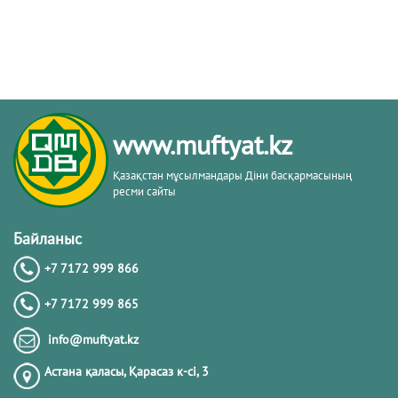
www.muftyat.kz
Қазақстан мұсылмандары Діни басқармасының
ресми сайты
Байланыс
+7 7172 999 866
+7 7172 999 865
info@muftyat.kz
Астана қаласы, Қарасаз к-сi, 3