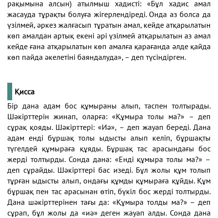
рақымына алсын) атылмыш хадисті: «Бұл хадис амал
жасауда тұрақты болуға жігерлендіреді. Онда аз болса да
үзілмей, әркез жалғасып тұратын амал, кейде атқарылатын
көп амалдан артық екені әрі үзілмей атқарылатын аз амал
кейде ғана атқарылатын көп амалға қарағанда әлде қайда
көп пайда әкелетіні баяндалуда», – деп түсіндірген.
Қисса
Бір дана адам бос құмыраны алып, таспен толтырады.
Шәкірттерін жинап, оларға: «Құмыра толы ма?» – деп
сұрақ қояды. Шәкірттері: «Иә», – деп жауап береді. Дана
адам енді бұршақ толы ыдысты алып келіп, бұршақты
түгелдей құмыраға құяды. Бұршақ тас арасындағы бос
жерді толтырды. Сонда дана: «Енді құмыра толы ма?» –
деп сұрайды. Шәкірттері бас изеді. Бұл жолы құм толып
тұрған ыдысты алып, ондағы құмды құмыраға құйды. Құм
бұршақ пен тас арасынан өтіп, бүкіл бос жерді толтырды.
Дана шәкірттерінен тағы да: «Құмыра толды ма?» – деп
сұрап, бұл жолы да «иә» деген жауап алды. Сонда дана