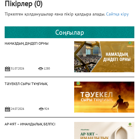
Пікірлер (0)
Тіркелген қолданушылар ғана пікір қалдыра алады.
Сайтқа кіру
Соңғылар
НАМАЗДЫҢ ДІНДЕГІ ОРНЫ
31.07.2026
1280
ТӘУЕКЕЛ СЫРЫ ТҰҢҒИЫҚ
24.07.2026
924
АР-ҰЯТ – ИМАНДЫЛЫҚ БЕЛГІСІ