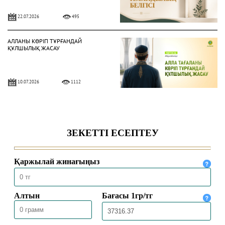
22.07.2026
495
АЛЛАНЫ КӨРІП ТҰРҒАНДАЙ
ҚҰЛШЫЛЫҚ ЖАСАУ
10.07.2026
1112
ЫНСАП ПЕН ШҮКІР – НЫҒМЕТТІ
АРТТЫРАТЫН ҚАСИЕТ
03.07.2026
1017
НЕКЕ – САЛАУАТТЫ ӨМІР ШАРТЫ
26.06.2026
1520