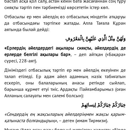
бастап асқа қол салу, астан кейін бата жасағаннан соң тұру
сияқты тәртіп пен тәрбиемізді көрсететін істер көп.
Отбасылы ер мен әйелдің өз отбасылық міндетін атқаруы
да отбасындағы тәртіпке жатады. Алла Тағала Құран
аятында былай дейді:
وَلَهُنَّ مِثْلُ الَّذِي عَلَيْهِنَّ بِالْمَعْرُوفِ
«Ерлердің әйелдердегі ақылары сияқты, әйелдердің де
ерлерде белгілі ақылары бар»
, – деп айтқан («Бақара»
сүресі, 228-аят).
Дініміздегі отбасылық тәртіп ер мен әйелдің екеуінен де
талап етіледі. Ер адам әйел адамның нәзік табиғатын
ескеріп, оны балаларының анасы ретінде сыйлап,
барынша құрмет етуі тиіс. Ардақты Пайғамбарымыз (оған
Алланың салауаты мен сәлемі болсын):
خِيَارُكُمْ خِيَارُكُمْ لِنِسائِهِمْ
«Сендердің ең жақсыларың әйелдеріңмен жақсы қарым-
қатынаста болғандырың»
, – деген (имам Тирмизи).
Мұғауя (Алла оған разы болсын) жеткізген хадисте: «Бірде