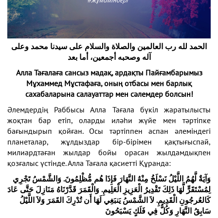
الحمد لله رب العالمين والصلاة والسلام على سيدنا محمد وعلى
آله وصحبه أجمعين، أما بعد
Алла Тағалаға сансыз мадақ, ардақты Пайғамбарымыз
Мұхаммед Мұстафаға, оның отбасы мен барлық
сахабаларына салауаттар мен сәлемдер болсын!
Әлемдердің Раббысы Алла Тағала бүкіл жаратылысты
жоқтан бар етіп, оларды иләһи жүйе мен тәртіпке
бағындырып қойған. Осы тәртіппен аспан әлеміндегі
планеталар, жұлдыздар бір-бірімен қақтығыспай,
милиардтаған жылдар бойы орасан жылдамдықпен
қозғалыс үстінде. Алла Тағала қасиетті Құранда:
وَآيَةٌ لَّهُمُ اللَّيْلُ نَسْلَخُ مِنْهُ النَّهَارَ فَإِذَا هُم مُّظْلِمُونَ.
وَالشَّمْسُ تَجْرِي
لِمُسْتَقَرٍّ لَّهَا ذَلِكَ تَقْدِيرُ الْعَزِيزِ الْعَلِيمِ.
وَالْقَمَرَ قَدَّرْنَاهُ مَنَازِلَ حَتَّى عَادَ
كَالعُرجُونِ الْقَدِيمِ.
لاَ الشَّمْسُ يَنبَغِي لَهَا أَن تُدْرِكَ القَمَرَ وَلاَ اللَّيْلُ
سَابِقُ النَّهَارِ وَكُلٌّ فِي فَلَكٍ يَسْبَحُونَ