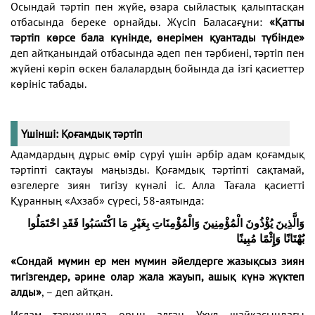
Осындай тәртіп пен жүйе, өзара сыйластық қалыптасқан
отбасында береке орнайды. Жүсіп Баласағұни:
«Қатты
тәртіп көрсе бала күнінде, өнерімен қуантады түбінде»
деп айтқанындай отбасында әдеп пен тәрбиені, тәртіп пен
жүйені көріп өскен балалардың бойында да ізгі қасиеттер
көрініс табады.
Үшінші: Қоғамдық тәртіп
Адамдардың дұрыс өмір сүруі үшін әрбір адам қоғамдық
тәртіпті сақтауы маңызды. Қоғамдық тәртіпті сақтамай,
өзгелерге зиян тигізу күнәлі іс. Алла Тағала қасиетті
Құранның «Ахзаб» сүресі, 58-аятында:
وَالَّذِينَ يُؤْذُونَ الْمُؤْمِنِينَ وَالْمُؤْمِنَاتِ بِغَيْرِ مَا اكْتَسَبُوا فَقَدِ احْتَمَلُوا
بُهْتَانًا وَإِثْمًا مُبِينًا
«Сондай мүмин ер мен мүмин әйелдерге жазықсыз зиян
тигізгендер, әрине олар жала жауып, ашық күнә жүктеп
алды»
, – деп айтқан.
Ислам тарихында орын алған Ухуд шайқасындағы