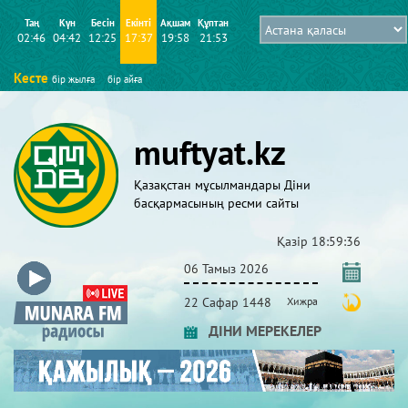
Таң
Күн
Бесін
Екінті
Ақшам
Құптан
02:46
04:42
12:25
17:37
19:58
21:53
Кесте
бір жылға
бір айға
muftyat.kz
Қазақстан мұсылмандары Діни
басқармасының ресми сайты
Қазір
18:59:37
06 Тамыз 2026
22 Сафар 1448
Хижра
ДІНИ МЕРЕКЕЛЕР