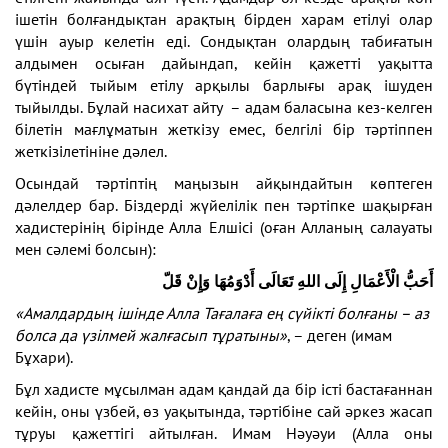
ішетін болғандықтан арақтың бірден харам етілуі олар
үшін ауыр келетін еді. Сондықтан олардың табиғатын
алдымен осыған дайындап, кейін қажетті уақытта
бүтіндей тыйым етілу арқылы барлығы арақ ішуден
тыйылды. Бұлай насихат айту – адам баласына кез-келген
білетін мағлұматын жеткізу емес, белгілі бір тәртіппен
жеткізілетініне дәлел.
Осындай тәртіптің маңызын айқындайтын көптеген
дәлелдер бар. Біздерді жүйелілік пен тәртіпке шақырған
хадистерінің бірінде Алла Елшісі (оған Алланың салауаты
мен сәлемі болсын):
أَحَبُّ الْأَعْمَالِ إِلَى اللهِ تَعَالَى أَدْوَمُهَا وَإِنْ قَلّ
«Амалдардың ішінде Алла Тағалаға ең сүйікті болғаны – аз
болса да үзілмей жалғасып тұратыны»
, – деген (имам
Бұхари).
Бұл хадисте мұсылман адам қандай да бір істі бастағаннан
кейін, оны үзбей, өз уақытында, тәртібіне сай әркез жасап
тұруы қажеттігі айтылған. Имам Нәуәуи (Алла оны