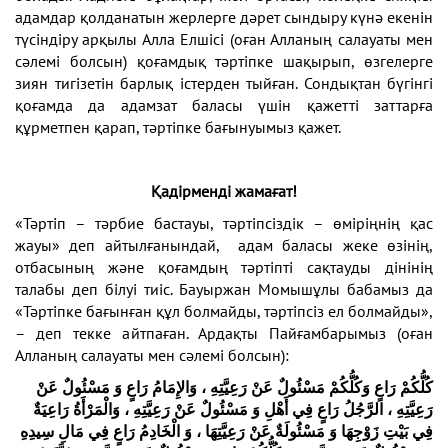
адамдар қолданатын жерлерге дәрет сындыру күнә екенін
түсіндіру арқылы Алла Елшісі (оған Алланың салауаты мен
сәлемі болсын) қоғамдық тәртіпке шақырып, өзгелерге
зиян тигізетін барлық істерден тыйған. Сондықтан бүгінгі
қоғамда да адамзат баласы үшін қажетті заттарға
құрметпен қарап, тәртіпке бағынуымыз қажет.
Қадірменді жамағат!
«Тәртіп – тәрбие бастауы, тәртіпсіздік – өміріңнің қас
жауы» деп айтылғанындай, адам баласы жеке өзінің,
отбасының және қоғамдың тәртіпті сақтауды дінінің
талабы деп білуі тиіс. Бауыржан Момышұлы бабамыз да
«Тәртіпке бағынған құл болмайды, тәртіпсіз ел болмайды»,
– деп текке айтпаған. Ардақты Пайғамбарымыз (оған
Алланың салауаты мен сәлемі болсын):
كُلُّكُمْ رَاعٍ وَكُلُّكُمْ مَسْئُولٌ عَنْ رَعِيَّتِهِ ، وَالإِمَامُ رَاعٍ وَ مَسْئُولٌ عَنْ
رَعِيَّتِهِ ، الرَّجُلُ رَاعٍ فِي أَهْلِ وَ مَسْئُولٌ عَنْ رَعِيَّتِهِ ، وَالْمَرْأَةُ رَاعِيَةٌ
فِي بَيْتِ زَوْجِهَا وَ مَسْئُولَةٌ عَنْ رَعِيَّتِهَا ، وَ الْخَادِمُ رَاعٍ فِي مَالِ سِيدِهِ