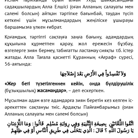
садақшылардың Алла Елшісі (оған Алланың салауаты мен
сәлемі болсын) айтқан тәртіпке бағынбай, таудан түсіп
кеткені үшін мұсылмандардың жеңіліске ұшырауы
баршамызға үлкен ғибрат.
Қоғамдық тәртіпті сақтауға заңға бағыну, адамдардың
құқығына құрметпен қарау, жол ережесін бұзбау,
өзгелерге зиян бермеу, табиғатты ластамау сияқты т.б. істер
жатады. Алла Тағала қасиетті Құранның «Ағраф» сүресі,
56-аятында:
وَلاَ تُفْسِدُواْ فِي الأَرْضِ بَعْدَ إِصْلاَحِهَا
«Жер беті түзетілгеннен кейін, онда бүлдірушілік
(бұзықшылық)
жасамаңдар»
, – деп ескерткен.
Мұсылман адам өзге адамдарға зиян беретін кез келген іс-
әрекеттен сақтануы тиіс. Ардақты Пайғамбарымыз (оған
Алланың салауаты мен сәлемі болсын)
اتَّقُوا اللَّعَّانَيْنِ بِصِيغَةِ التَّثْنِيَةِ وَفِي رِوَايَةِ مُسْلِمٍ قَالُوا : وَمَا اللَّاعِنَانِ
يَا رَسُولَ اللَّهِ ؟ قَالَ : الَّذِي يَتَخَلَّى فِي طَرِيقِ النَّاسِ أَوْ فِي ظِلِّهِمْ