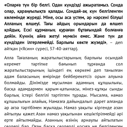
«Оларға түн бір белгі. Одан күндізді ажыратамыз. Сонда
олар, қараңғылықта қалады. Сондай-ақ күн белгіленген
көлемінде жүреді. Міне
,
осы аса үстем, әр нәрсені білуші
Алланың өлшеуі. Тағы айдың орындарын
да өлшеп
қойдық. Ескі қ
ұ
рманың қураған бұтағындай болғанға
дейін. Күннің айға жетуі мүмкін емес. Және түн
де
күндізден ілгерлемейді. Барлығы көкте жүзеді
»
, – деп
айтқан («Ясин» сүресі, 37-40-аяттар).
Алла Тағаланың жаратылыстарының барлығы осындай
керемет тәртіпке бағынып тұрғанда сол
жаратылыстарының ішіндегі ең көркемі деп танылған
адам баласының өмірінде бейберекетсіз орын алуына
болмайды. Дінімізде мұсылман адамның құлшылығы,
басқа адамдармен қарым-қатынасы, мінез-құлқы сынды
барлық істері белгілі тәртіптен тұрады. Мысалға, намаз
құлшылығын алайық. Намазға дайындалып дәрет алғанда
әр ағза тәртібімен жуылады. Намаз уақыты кіргенде азан
айтылуы қажет. Азан намаз уақытынан кешіктірілмейді әрі
ерте айтылмайды. Азанның өзінің арнаулы айтылатын
сөздері бар. Оған басқа сөздерді қосуға не белгіленген