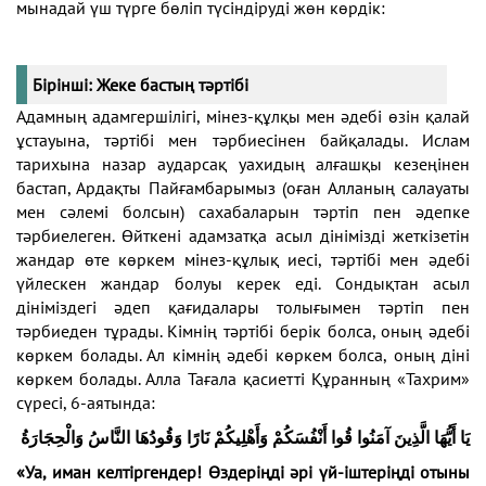
мынадай үш түрге бөліп түсіндіруді жөн көрдік:
Бірінші: Жеке бастың тәртібі
Адамның адамгершілігі, мінез-құлқы мен әдебі өзін қалай
ұстауына, тәртібі мен тәрбиесінен байқалады. Ислам
тарихына назар аударсақ уахидың алғашқы кезеңінен
бастап, Ардақты Пайғамбарымыз (оған Алланың салауаты
мен сәлемі болсын) сахабаларын тәртіп пен әдепке
тәрбиелеген. Өйткені адамзатқа асыл дінімізді жеткізетін
жандар өте көркем мінез-құлық иесі, тәртібі мен әдебі
үйлескен жандар болуы керек еді. Сондықтан асыл
дініміздегі әдеп қағидалары толығымен тәртіп пен
тәрбиеден тұрады. Кімнің тәртібі берік болса, оның әдебі
көркем болады. Ал кімнің әдебі көркем болса, оның діні
көркем болады. Алла Тағала қасиетті Құранның «Тахрим»
сүресі, 6-аятында:
يَا أَيُّهَا الَّذِينَ آمَنُوا قُوا أَنْفُسَكُمْ وَأَهْلِيكُمْ نَارًا وَقُودُهَا النَّاسُ وَالْحِجَارَةُ
«Уа, иман келтіргендер! Өздеріңді әрі үй-іштеріңді отыны