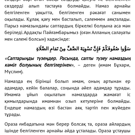
сөздерді алып тастауға болмайды. Намаз арнайы
белгіленген уақытта, белгіленген рәкағат санымен
оқылады. Құлақ қағу мен басталып, сәлеммен аяқталады.
Парыз намазындағы саптардың біркелкі болуына аса мән
беріледі. Ардақты Пайғамбарымыз (оған Алланың салауаты
мен сәлемі болсын) хадисінде:
سَوُّوا صُفُوفَكُمْ فَإِنَّ تَسْوِيَةَ الصَّفِّ مِنْ تَمَامِ الصَّلَاةِ
«
Саптарыңды түзеңдер
.
Р
асында, сапты түзеу намаздың
кәміл
болуының
белгілерін
ен
»
, – деген (имам Бұхари,
Мүслим).
Намазда ең бірінші болып имам, оның артынан ер
адамдар, кейін балалар, соңында әйел адамдар тұрады.
Имамға ұйып оқылатын намаздарда жамағат іс
қимылдарында имамнан озып кетулеріне болмайды.
Ендеше намаздың өзі бастан аяқ тәртіп пен жүйеден
тұрады.
Ораза ғибадатына мән берер болсақ та, ораза айлардың
ішінде белгіленген арнайы айда ұсталады. Ораза ұстаушы