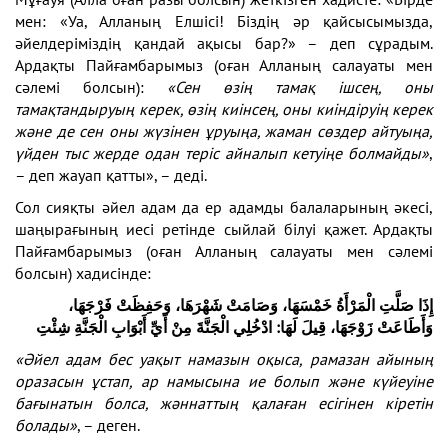
мен: «Уа, Алланың Елшісі! Біздің әр қайсысымызда,
әйелдеріміздің қандай ақысы бар?» – деп сұрадым.
Ардақты Пайғамбарымыз (оған Алланың салауаты мен
сәлемі болсын):
«Сен өзің тамақ ішсең, оны
тамақтандыруың керек, өзің киінсең, оны киіндіруің керек
және де сен оны жүзінен ұруыңа, жаман сөздер айтуыңа,
үйден тыс жерде одан теріс айналып кетуіңе болмайды»
,
– деп жауап қатты», – деді.
Сол сияқты әйел адам да ер адамды балаларының әкесі,
шаңырағының иесі ретінде сыйлай білуі қажет. Ардақты
Пайғамбарымыз (оған Алланың салауаты мен сәлемі
болсын) хадисінде:
إِذَا ‏صَلَّتِ الْمَرْأَةُ خَمْسَهَا، وَصَامَتْ شَهْرَهَا، وَحَفِظَتْ فَرْجَهَا،
وَأَطَاعَتْ زَوْجَهَا، قِيلَ لَهَا: ادْخُلِي الْجَنَّةَ مِنْ أَيِّ أَبْوَابِ الْجَنَّةِ ‏شِئْتِ
«Әйел адам бес уақыт намазын оқыса, рамазан айының
оразасын ұстап, ар намысына ие болып және күйеуіне
бағынатын болса, жәннаттың қалаған есігінен кіретін
болады»
, ­– деген.