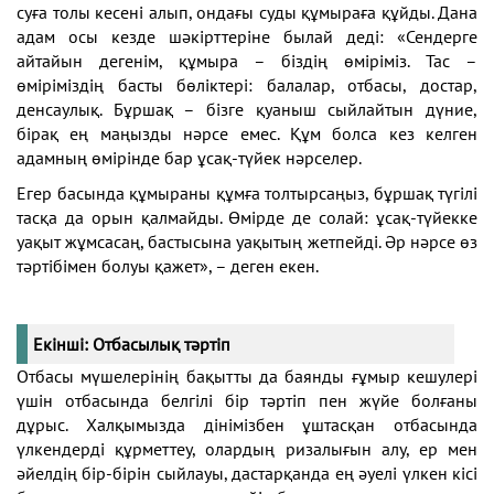
суға толы кесені алып, ондағы суды құмыраға құйды. Дана
адам осы кезде шәкірттеріне былай деді: «Сендерге
айтайын дегенім, құмыра – біздің өміріміз. Тас –
өміріміздің басты бөліктері: балалар, отбасы, достар,
денсаулық. Бұршақ – бізге қуаныш сыйлайтын дүние,
бірақ ең маңызды нәрсе емес. Құм болса кез келген
адамның өмірінде бар ұсақ-түйек нәрселер.
Егер басында құмыраны құмға толтырсаңыз, бұршақ түгілі
тасқа да орын қалмайды. Өмірде де солай: ұсақ-түйекке
уақыт жұмсасаң, бастысына уақытың жетпейді. Әр нәрсе өз
тәртібімен болуы қажет», – деген екен.
Екінші: Отбасылық тәртіп
Отбасы мүшелерінің бақытты да баянды ғұмыр кешулері
үшін отбасында белгілі бір тәртіп пен жүйе болғаны
дұрыс. Халқымызда дінімізбен ұштасқан отбасында
үлкендерді құрметтеу, олардың ризалығын алу, ер мен
әйелдің бір-бірін сыйлауы, дастарқанда ең әуелі үлкен кісі