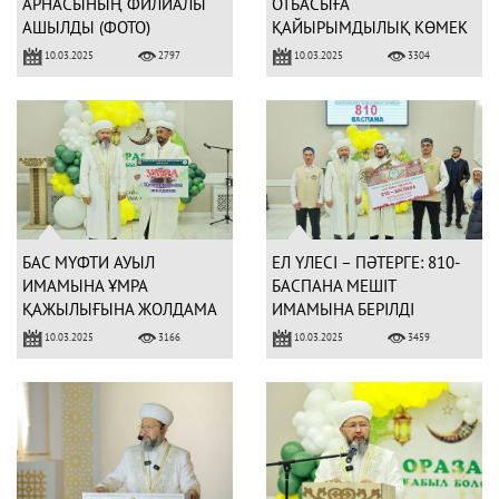
АРНАСЫНЫҢ ФИЛИАЛЫ
ОТБАСЫҒА
АШЫЛДЫ (ФОТО)
ҚАЙЫРЫМДЫЛЫҚ КӨМЕК
БЕРІЛДІ
10.03.2025
10.03.2025
2797
3304
БАС МҮФТИ АУЫЛ
ЕЛ ҮЛЕСІ – ПӘТЕРГЕ: 810-
ИМАМЫНА ҰМРА
БАСПАНА МЕШІТ
ҚАЖЫЛЫҒЫНА ЖОЛДАМА
ИМАМЫНА БЕРІЛДІ
ТАБЫСТАДЫ
10.03.2025
10.03.2025
3166
3459