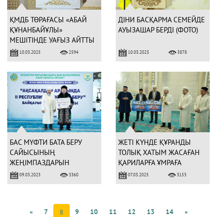
ҚМДБ ТӨРАҒАСЫ «АБАЙ
ДІНИ БАСҚАРМА СЕМЕЙДЕ
ҚҰНАНБАЙҰЛЫ»
АУЫЗАШАР БЕРДІ (ФОТО)
МЕШІТІНДЕ УАҒЫЗ АЙТТЫ
10.03.2025
10.03.2025
2594
3878
БАС МҮФТИ БАТА БЕРУ
ЖЕТІ КҮНДЕ ҚҰРАНДЫ
САЙЫСЫНЫҢ
ТОЛЫҚ ХАТЫМ ЖАСАҒАН
ЖЕҢІМПАЗДАРЫН
ҚАРИЛАРҒА ҰМРАҒА
МАРАПАТТАДЫ (ФОТО)
ЖОЛДАМА БЕРІЛДІ
09.03.2025
07.03.2025
3360
3153
«
7
9
10
11
12
13
14
»
8