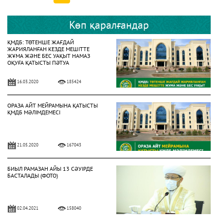
Көп қаралғандар
ҚМДБ: ТӨТЕНШЕ ЖАҒДАЙ
ЖАРИЯЛАНҒАН КЕЗДЕ МЕШІТТЕ
ЖҰМА ЖӘНЕ БЕС УАҚЫТ НАМАЗ
ОҚУҒА ҚАТЫСТЫ ПӘТУА
16.03.2020
185424
ОРАЗА АЙТ МЕЙРАМЫНА ҚАТЫСТЫ
ҚМДБ МӘЛІМДЕМЕСІ
21.05.2020
167043
БИЫЛ РАМАЗАН АЙЫ 13 СӘУІРДЕ
БАСТАЛАДЫ (ФОТО)
02.04.2021
158040