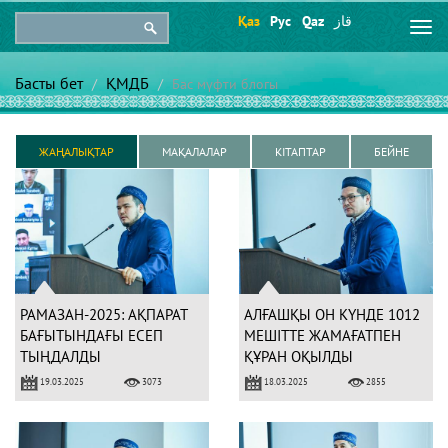
Қаз
Рус
Qaz
قاز
Togg
navi
Басты бет
ҚМДБ
Бас мүфти блогы
ЖАҢАЛЫҚТАР
МАҚАЛАЛАР
КІТАПТАР
БЕЙНЕ
РАМАЗАН-2025: АҚПАРАТ
АЛҒАШҚЫ ОН КҮНДЕ 1012
БАҒЫТЫНДАҒЫ ЕСЕП
МЕШІТТЕ ЖАМАҒАТПЕН
ТЫҢДАЛДЫ
ҚҰРАН ОҚЫЛДЫ
19.03.2025
18.03.2025
3073
2855