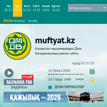
Таң
Күн
Бесін
Екінті
Ақшам
Құптан
02:57
04:48
12:25
17:32
19:51
21:41
Кесте
бір жылға
бір айға
muftyat.kz
Қазақстан мұсылмандары Діни
басқармасының ресми сайты
Қазір
07:37:37
10 Тамыз 2026
26 Сафар 1448
Хижра
ДІНИ МЕРЕКЕЛЕР