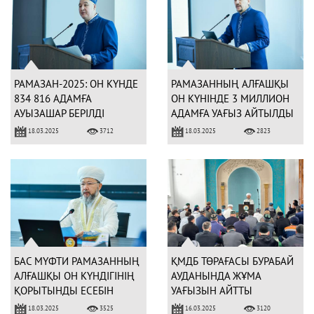
РАМАЗАН-2025: ОН КҮНДЕ
РАМАЗАННЫҢ АЛҒАШҚЫ
834 816 АДАМҒА
ОН КҮНІНДЕ 3 МИЛЛИОН
АУЫЗАШАР БЕРІЛДІ
АДАМҒА УАҒЫЗ АЙТЫЛДЫ
18.03.2025
18.03.2025
3712
2823
БАС МҮФТИ РАМАЗАННЫҢ
ҚМДБ ТӨРАҒАСЫ БУРАБАЙ
АЛҒАШҚЫ ОН КҮНДІГІНІҢ
АУДАНЫНДА ЖҰМА
ҚОРЫТЫНДЫ ЕСЕБІН
УАҒЫЗЫН АЙТТЫ
ТЫҢДАДЫ
18.03.2025
16.03.2025
3525
3120