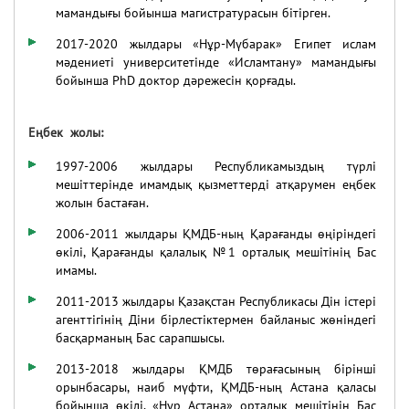
мамандығы бойынша магистратурасын бітірген.
2017-2020 жылдары «Нұр-Мүбарак» Египет ислам
мәдениеті университетінде «Исламтану» мамандығы
бойынша PhD доктор дәрежесін қорғады.
Еңбек жолы:
1997-2006
жылдары Республикамыздың түрлі
мешіттерінде имамдық қызметтерді атқарумен еңбек
жолын бастаған.
2006-2011 жылдары ҚМДБ-ның Қарағанды өңіріндегі
өкілі, Қарағанды қалалық №1 орталық мешітінің Бас
имамы.
2011-2013 жылдары Қазақстан Республикасы Дін істері
агенттігінің Діни бірлестіктермен байланыс жөніндегі
басқарманың Бас сарапшысы.
2013-2018 жылдары ҚМДБ төрағасының бірінші
орынбасары, наиб мүфти, ҚМДБ-ның Астана қаласы
бойынша өкілі, «Нұр Астана» орталық мешітінің Бас