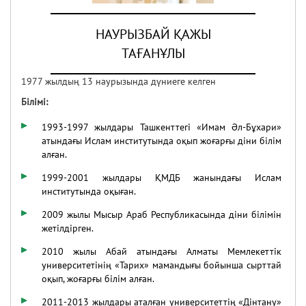
НАУРЫЗБАЙ ҚАЖЫ
07.02.2020
43775
ТАҒАНҰЛЫ
9 ШІЛДЕ – ҚҰРБАН АЙТ
МЕРЕКЕСІНІҢ БІРІНШІ КҮНІ!
1977 жылдың 13 наурызында дүниеге келген
Білімі
:
30.06.2022
40168
1993-1997 жылдары Ташкенттегі «Имам Әл-Бұхари»
атындағы Ислам институтында оқып жоғарғы діни білім
алған.
1999-2001 жылдары ҚМДБ жанындағы Ислам
институтында оқыған.
2009 жылы Мысыр Араб Республикасында діни білімін
жетілдірген.
2010 жылы Абай атындағы Алматы Мемлекеттік
университетінің «Тарих» мамандығы бойынша сырттай
оқып, жоғарғы білім алған.
2011-2013 жылдары аталған университеттің «Дінтану»