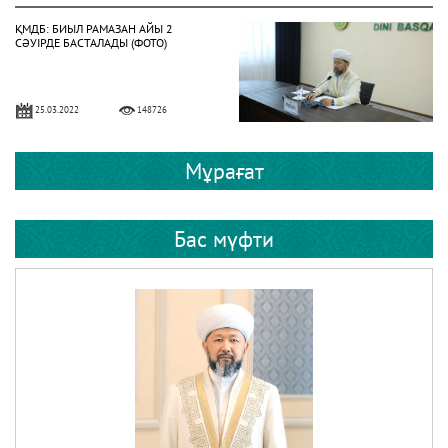
ҚМДБ: БИЫЛ РАМАЗАН АЙЫ 2
СӘУІРДЕ БАСТАЛАДЫ (ФОТО)
25.03.2022
148726
ЕРЕЖЕП ​​– БЕРЕКЕЛІ АЙ
Мұрағат
Бас мүфти
23.01.2023
59188
24 СӘУІР – РАМАЗАН АЙЫНЫҢ
БІРІНШІ КҮНІ
14.04.2020
52837
НАУРЫЗБАЙ ҚАЖЫ ТАҒАНҰЛЫ БАС
МҮФТИ БОЛЫП САЙЛАНДЫ (ФОТО)