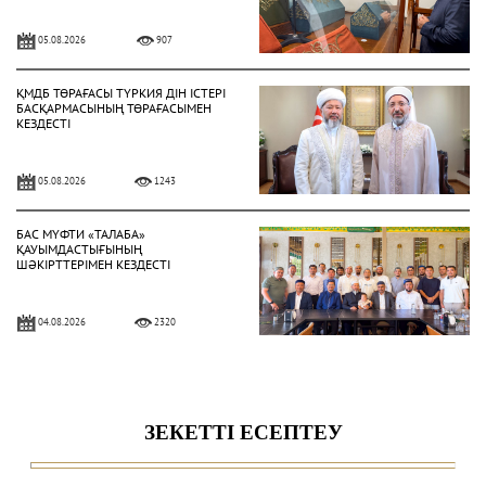
05.08.2026
907
ҚМДБ ТӨРАҒАСЫ ТҮРКИЯ ДІН ІСТЕРІ
БАСҚАРМАСЫНЫҢ ТӨРАҒАСЫМЕН
КЕЗДЕСТІ
05.08.2026
1243
БАС МҮФТИ «ТАЛАБА»
ҚАУЫМДАСТЫҒЫНЫҢ
ШӘКІРТТЕРІМЕН КЕЗДЕСТІ
04.08.2026
2320
БАС МҮФТИ ҚАЗАҚСТАННЫҢ
ТҮРКИЯДАҒЫ ТӨТЕНШЕ ЖӘНЕ
ӨКІЛЕТТІ ЕЛШІСІМЕН КЕЗДЕСТІ
04.08.2026
2024