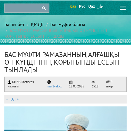
Қаз
Рус
Qaz
قاز
Togg
navi
Басты бет
ҚМДБ
Бас мүфти блогы
БАС МҮФТИ РАМАЗАННЫҢ АЛҒАШҚЫ ОН КҮНДІГІНІҢ
ҚОРЫТЫНДЫ ЕСЕБІН ТЫҢДАДЫ
БАС МҮФТИ РАМАЗАННЫҢ АЛҒАШҚЫ
ОН КҮНДІГІНІҢ ҚОРЫТЫНДЫ ЕСЕБІН
ТЫҢДАДЫ
ҚМДБ Баспасөз
0
қызметі
muftyat.kz
18.03.2025
3518
пікір
–
|
A
|
+