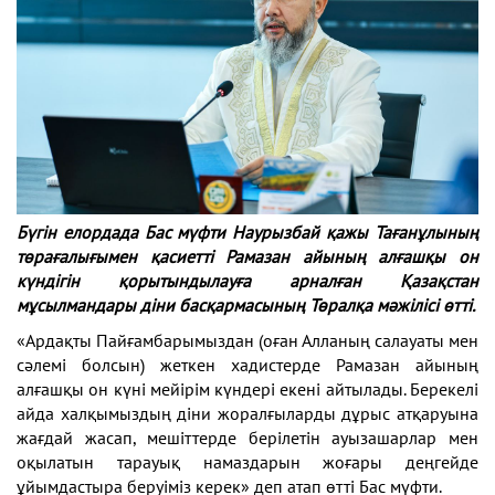
Бүгін елордада Бас мүфти Наурызбай қажы Тағанұлының
төрағалығымен қасиетті Рамазан айының алғашқы он
күндігін қорытындылауға арналған Қазақстан
мұсылмандары діни басқармасының Төралқа мәжілісі өтті.
«Ардақты Пайғамбарымыздан (оған Алланың салауаты мен
сәлемі болсын) жеткен хадистерде Рамазан айының
алғашқы он күні мейірім күндері екені айтылады. Берекелі
айда халқымыздың діни жоралғыларды дұрыс атқаруына
жағдай жасап, мешіттерде берілетін ауызашарлар мен
оқылатын тарауық намаздарын жоғары деңгейде
ұйымдастыра беруіміз керек» деп атап өтті Бас мүфти.