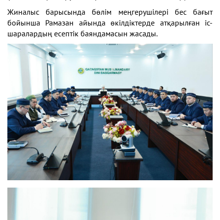
Жиналыс барысында бөлім меңгерушілері бес бағыт
бойынша Рамазан айында өкілдіктерде атқарылған іс-
шаралардың есептік баяндамасын жасады.