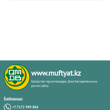
www.muftyat.kz
Қазақстан мұсылмандары Діни басқармасының
ресми сайты
Байланыс
+7 7172 999 866