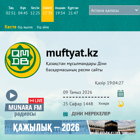
Таң
Күн
Бесін
Екінті
Ақшам
Құптан
02:51
04:45
12:25
17:35
19:54
21:47
Кесте
бір жылға
бір айға
muftyat.kz
Қазақстан мұсылмандары Діни
басқармасының ресми сайты
Қазір
19:04:28
09 Тамыз 2026
25 Сафар 1448
Хижра
ДІНИ МЕРЕКЕЛЕР