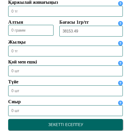
БАС МҮФТИ ТӨРАЛҚА МӘЖІЛІСІН
ӨТКІЗДІ
31.07.2026
2172