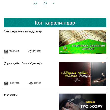
22
23
»
Көп қаралғандар
Ауырғанда оқылатын дұғалар
27.03.2017
1398925
"Дұғам қабыл болсын" десеңіз
11.06.2018
940900
ТҮС ЖОРУ