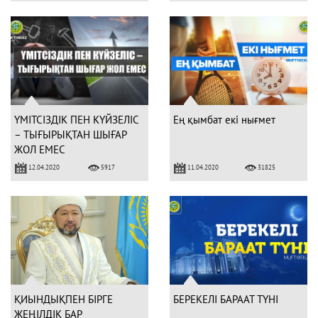
ҮМІТСІЗДІК ПЕН КҮЙЗЕЛІС
Ең қымбат екі нығмет
– ТЫҒЫРЫҚТАН ШЫҒАР
ЖОЛ ЕМЕС
12.04.2020
11.04.2020
5917
31825
ҚИЫНДЫҚПЕН БІРГЕ
БЕРЕКЕЛІ БАРААТ ТҮНІ
ЖЕҢІЛДІК БАР