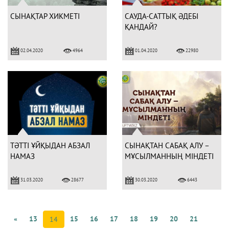
СЫНАҚТАР ХИКМЕТІ
САУДА-САТТЫҚ ӘДЕБІ
ҚАНДАЙ?
02.04.2020
01.04.2020
4964
22980
ТӘТТІ ҰЙҚЫДАН АБЗАЛ
СЫНАҚТАН САБАҚ АЛУ –
НАМАЗ
МҰСЫЛМАННЫҢ МІНДЕТІ
31.03.2020
30.03.2020
28677
6443
«
13
15
16
17
18
19
20
21
14