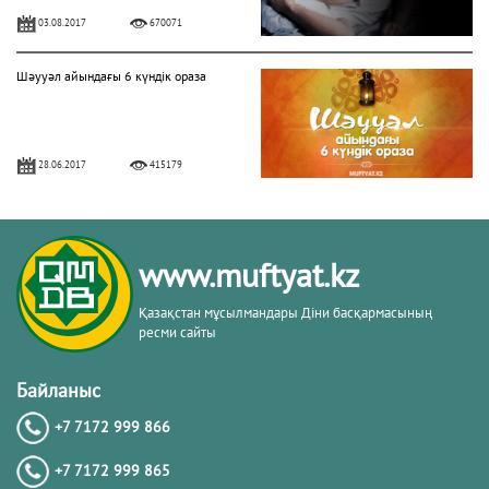
03.08.2017
670071
Шәууәл айындағы 6 күндік ораза
28.06.2017
415179
БЕРЕКЕЛІ БАРААТ ТҮНІ
www.muftyat.kz
06.04.2020
328652
Қазақстан мұсылмандары Діни басқармасының
ресми сайты
Алладан кешірім сұраудың маңызы
Байланыс
+7 7172 999 866
31.07.2017
282192
+7 7172 999 865