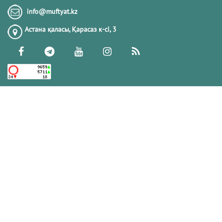
Тіл-көзден сақтану және одан арылу
info@muftyat.kz
жолдарын білесіз бе?
Астана қаласы, Қарасаз к-сi, 3
13.11.2017
178857
ГҮЛЕНШІЛЕР
28.08.2023
174398