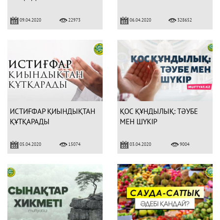
09.04.2020
06.04.2020
22973
328652
ИСТИҒФАР ҚИЫНДЫҚТАН
ҚОС ҚҰНДЫЛЫҚ: ТӘУБЕ
ҚҰТҚАРАДЫ
МЕН ШҮКІР
05.04.2020
03.04.2020
15074
9004