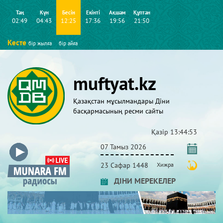
Таң
Күн
Бесін
Екінті
Ақшам
Құптан
02:49
04:43
12:25
17:36
19:56
21:50
Кесте
бір жылға
бір айға
muftyat.kz
Қазақстан мұсылмандары Діни
басқармасының ресми сайты
Қазір
13:44:54
07 Тамыз 2026
23 Сафар 1448
Хижра
ДІНИ МЕРЕКЕЛЕР