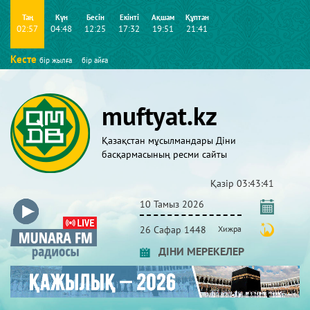
Таң
Күн
Бесін
Екінті
Ақшам
Құптан
02:57
04:48
12:25
17:32
19:51
21:41
Кесте
бір жылға
бір айға
muftyat.kz
Қазақстан мұсылмандары Діни
басқармасының ресми сайты
Қазір
03:43:42
10 Тамыз 2026
26 Сафар 1448
Хижра
ДІНИ МЕРЕКЕЛЕР