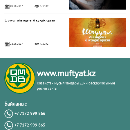
03.08.2017
670189
Шәууәл айындағы 6 күндік ораза
28.06.2017
415192
БЕРЕКЕЛІ БАРААТ ТҮНІ
www.muftyat.kz
06.04.2020
328675
Қазақстан мұсылмандары Діни басқармасының
ресми сайты
Алладан кешірім сұраудың маңызы
Байланыс
+7 7172 999 866
31.07.2017
282235
+7 7172 999 865