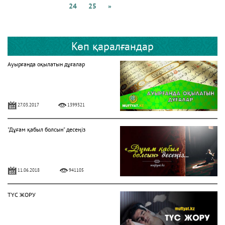
24
25
»
Көп қаралғандар
Ауырғанда оқылатын дұғалар
27.03.2017
1399321
"Дұғам қабыл болсын" десеңіз
11.06.2018
941105
ТҮС ЖОРУ