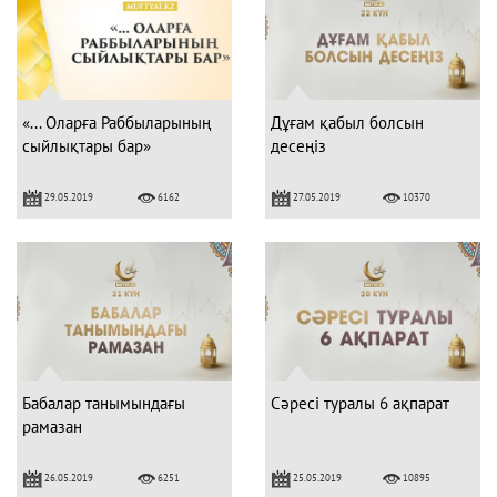
«... Оларға Раббыларының
Дұғам қабыл болсын
сыйлықтары бар»
десеңіз
29.05.2019
27.05.2019
6162
10370
Бабалар танымындағы
Сәресі туралы 6 ақпарат
рамазан
26.05.2019
25.05.2019
6251
10895