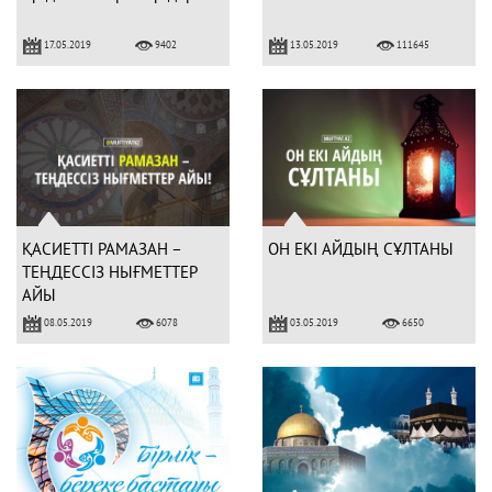
17.05.2019
13.05.2019
9402
111645
ҚАСИЕТТІ РАМАЗАН –
ОН ЕКІ АЙДЫҢ СҰЛТАНЫ
ТЕҢДЕССІЗ НЫҒМЕТТЕР
АЙЫ
08.05.2019
03.05.2019
6078
6650