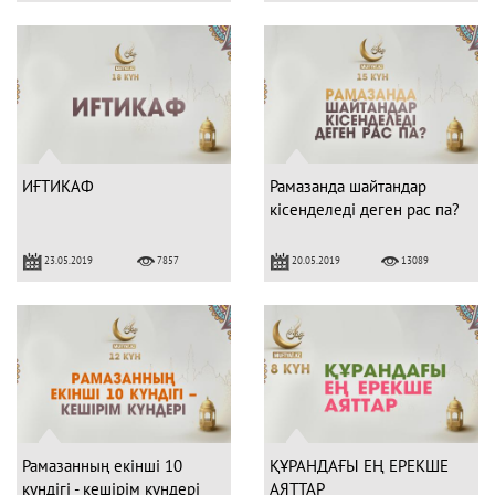
ИҒТИКАФ
Рамазанда шайтандар
кісенделеді деген рас па?
23.05.2019
20.05.2019
7857
13089
Рамазанның екінші 10
ҚҰРАНДАҒЫ ЕҢ ЕРЕКШЕ
күндігі - кешірім күндері
АЯТТАР