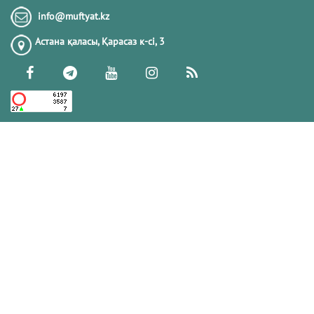
Тіл-көзден сақтану және одан арылу
info@muftyat.kz
жолдарын білесіз бе?
Астана қаласы, Қарасаз к-сi, 3
13.11.2017
178918
ГҮЛЕНШІЛЕР
28.08.2023
174424