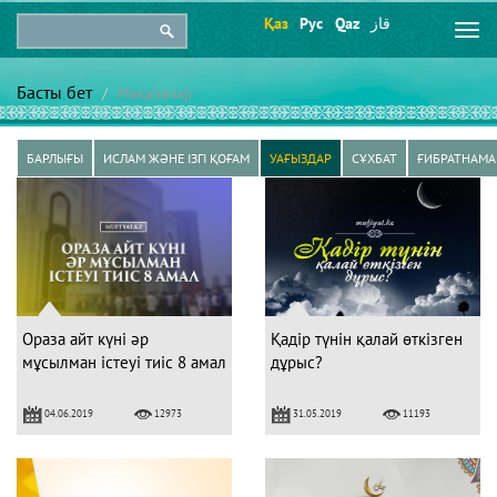
Қаз
Рус
Qaz
قاز
Togg
navi
Басты бет
Мақалалар
БАРЛЫҒЫ
ИСЛАМ ЖӘНЕ ІЗГІ ҚОҒАМ
УАҒЫЗДАР
СҰХБАТ
ҒИБРАТНАМА
Ораза айт күні әр
Қадір түнін қалай өткізген
мұсылман істеуі тиіс 8 амал
дұрыс?
04.06.2019
31.05.2019
12973
11193