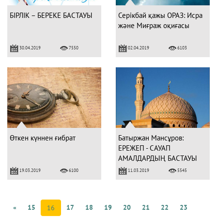
БІРЛІК – БЕРЕКЕ БАСТАУЫ
Серікбай қажы ОРАЗ: Исра
және Миғраж оқиғасы
30.04.2019
02.04.2019
7550
6103
Өткен күннен ғибрат
Батыржан Мансұров:
ЕРЕЖЕП - САУАП
АМАЛДАРДЫҢ БАСТАУЫ
19.03.2019
11.03.2019
6100
5545
«
15
17
18
19
20
21
22
23
16