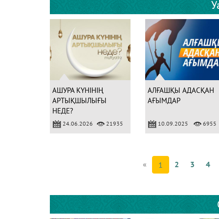
У
АШУРА КҮНІНІҢ
АЛҒАШҚЫ АДАСҚАН
АРТЫҚШЫЛЫҒЫ
АҒЫМДАР
НЕДЕ?
24.06.2026
21935
10.09.2025
6955
«
2
3
4
1