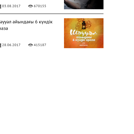
03.08.2017
670155
әууәл айындағы 6 күндік
раза
28.06.2017
415187
ЕРЕКЕЛІ БАРААТ ТҮНІ
06.04.2020
328665
лладан кешірім сұраудың
аңызы
31.07.2017
282222