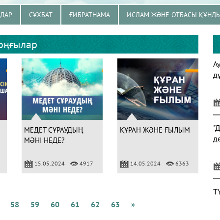
ЗДАР
СҰХБАТ
ҒИБРАТНАМА
ИСЛАМ ЖӘНЕ ОТБАСЫ ҚҰНД
оңғылар
А
д
"
МЕДЕТ СҰРАУДЫҢ
ҚҰРАН ЖӘНЕ ҒЫЛЫМ
д
МӘНІ НЕДЕ?
15.05.2024
4917
14.05.2024
6363
Т
58
59
60
61
62
63
»