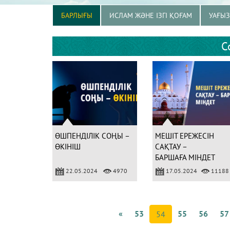
БАРЛЫҒЫ
ИСЛАМ ЖӘНЕ ІЗГІ ҚОҒАМ
УАҒЫ
С
ӨШПЕНДІЛІК СОҢЫ –
МЕШІТ ЕРЕЖЕСІН
ӨКІНІШ
САҚТАУ –
БАРШАҒА МІНДЕТ
22.05.2024
4970
17.05.2024
11188
«
53
55
56
57
54