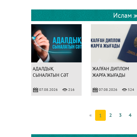
Ислам ж
АДАЛДЫҚ
ЖАЛҒАН ДИПЛОМ
СЫНАЛАТЫН СӘТ
ЖАРҒА ЖЫҒАДЫ
07.08.2026
216
07.08.2026
524
«
2
3
4
1