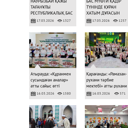
НАУРЫЗБАЙ ҚАЖЫ
БАС МҮФТИ ҚАДІР
ТАҒАНҰЛЫ
ТҮНІНДЕ ҚҰРАН
РЕСПУБЛИКАЛЫҚ БАС
ХАТЫМ ДҰҒАСЫН
МЕШІТТЕ ҚҰРАН
ЖАСАДЫ
17.03.2026
1327
17.03.2026
1257
ХАТЫМ ДҰҒАСЫН
ЖАСАДЫ
Атырауда: «Құранмен
Қарағанды: «Рамазан-
сусындаған аналар»
рухани тәрбие
атты сайыс өтті
мектебі» атты рухани
ауызашар кеші
16.03.2026
1580
16.03.2026
571
өткізілді