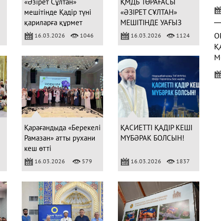
«Әзірет Сұлтан»
ҚМДБ ТӨРАҒАСЫ
У
мешітінде Қадір түні
«ӘЗІРЕТ СҰЛТАН»
Қ
қариларға құрмет
МЕШІТІНДЕ УАҒЫЗ
көрсетілді
АЙТТЫ
О
16.03.2026
1046
16.03.2026
1124
Қ
М
Б
С
(
Қарағандыда «Берекелі
ҚАСИЕТТІ ҚАДІР КЕШІ
Рамазан» атты рухани
МҮБӘРАК БОЛСЫН!
кеш өтті
16.03.2026
579
16.03.2026
1837
3
Ж
Р
(