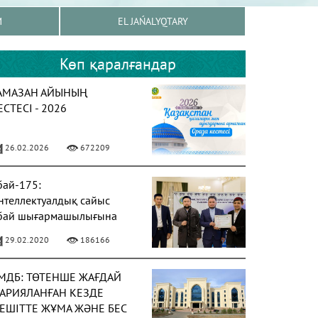
M
EL JAŃALYQTARY
Көп қаралғандар
АМАЗАН АЙЫНЫҢ
ЕСТЕСІ - 2026
26.02.2026
672209
бай-175:
нтеллектуалдық сайыс
бай шығармашылығына
рналды
29.02.2020
186166
МДБ: ТӨТЕНШЕ ЖАҒДАЙ
АРИЯЛАНҒАН КЕЗДЕ
ЕШІТТЕ ЖҰМА ЖӘНЕ БЕС