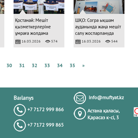
Қ
А
Б
Қостанай: Мешіт
ШҚО: Согра ықшам
қызметкерлеріне
ауданында жаңа мешіт
ұмраға жолдама
салу жоспарлануда
табысталды
16.03.2026
574
16.03.2026
544
Қ
М
Б
К
30
31
32
33
34
35
»
А
Ж
Қ
Baılanys
info@muftyat.kz
+7 7172 999 866
Астана қаласы,
Қарасаз к-сi, 3
+7 7172 999 865