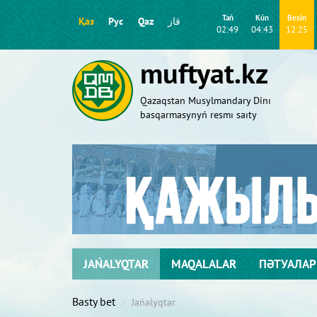
Tań
Kún
Besіn
Қаз
Рус
Qaz
قاز
02:49
04:43
12:25
muftyat.kz
Qazaqstan Musylmandary Dіnı
basqarmasynyń resmı saıty
JAŃALYQTAR
MAQALALAR
ПӘТУАЛАР
Basty bet
Jańalyqtar