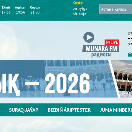
Keste
Ekіntі
Aqsham
Quptan
bіr jylǵa
17:36
19:56
21:50
bіr aıǵa
07
23
SURAQ-JAÝAP
BІZDІŃ ÁRІPTESTER
JUMA MІNBERІ