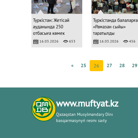
Түркістан: Жетісай
Түркістанда балаларға
ауданында 250
«Рамазан сыйы»
отбасыға көмек
таратылды
көрсетілді
16.03.2026
653
16.03.2026
456
«
25
27
28
29
26
www.muftyat.kz
Qazaqstan Musylmandary Dіnı
basqarmasynyń resmı saıty