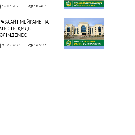
АҚЫТ НАМАЗ ОҚУҒА
16.03.2020
185406
АТЫСТЫ ПӘТУА
РАЗА АЙТ МЕЙРАМЫНА
АТЫСТЫ ҚМДБ
ӘЛІМДЕМЕСІ
21.05.2020
167031
ИЫЛ РАМАЗАН АЙЫ 13
ӘУІРДЕ БАСТАЛАДЫ
ФОТО)
02.04.2021
158029
 МАМЫРДАН БАСТАП
ҰМА НАМАЗЫН ОҚУҒА
ЕСМИ РҰҚСАТ БЕРІЛДІ
ФОТО)
02.05.2021
150311