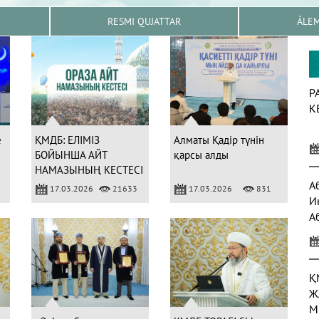
RESMI QUJATTAR
ÁLE
Р
К
е
ҚМДБ: ЕЛІМІЗ
Алматы Қадір түнін
БОЙЫНША АЙТ
қарсы алды
НАМАЗЫНЫҢ КЕСТЕСІ
А
17.03.2026
21633
17.03.2026
831
И
А
а
Қ
Ж
М