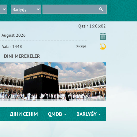
Qazіr
16:06:03
 August 2026
 Safar 1448
Хижра
DINI MEREKELER
ДІНИ СЕНІМ
QMDB
BARLYǴY