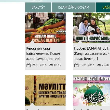
BARLYǴY
ISLAM ŽÂNE QOĞAM
UAĞ
Кенжетай қажы
Нұрбек ЕСМАҒАНБЕТ:
Байкемелұлы: Ислам
Жанұя жарасымы жән
және сауда әдептері
талақ берудегі
жауапкершілік
19.01.2016
8373
13.01.2016
7568