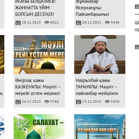
Исатай БЕРДАЛИЕВ:
Жұманазар
ЖӘННАТТА ҮЙІМ
Өсерханұлы:
БОЛСЫН ДЕСЕҢІЗ!
Пайғамбарымыз
Мұхаммед те (ﷺ) өз
Ш
28.12.2015
6021
24.12.2015
5448
Отаны үшін Аллаға
о
дұға жасаған
Б
Өмірзақ қажы
Наурызбай қажы
ҚАЗКЕНҰЛЫ: Мәуліт –
ТАҒАНҰЛЫ: Мәуліт –
мерейі үстем мереке!
пайғамбар мейірімін
сүйіншілейтін мереке!
24.12.2015
5766
23.12.2015
5450
А
м