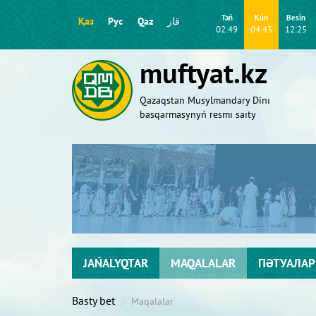
Tań
Kún
Besіn
Қаз
Рус
Qaz
قاز
02:49
04:43
12:25
muftyat.kz
Qazaqstan Musylmandary Dіnı
basqarmasynyń resmı saıty
JAŃALYQTAR
MAQALALAR
ПӘТУАЛАР
Basty bet
Maqalalar