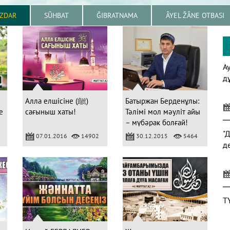
IZDAR
SÛHBAT
ĞIBRATNAMA
ÂYEL ŽÂNE OTBASI
А
д
Алла елшісіне (ﷺ)
Батыржан Берденұлы:
е
сағыныш хаты!
Тәлімі мол мәуліт айы
– мүбәрак болғай!
"
07.01.2016
14902
30.12.2015
5464
д
Т