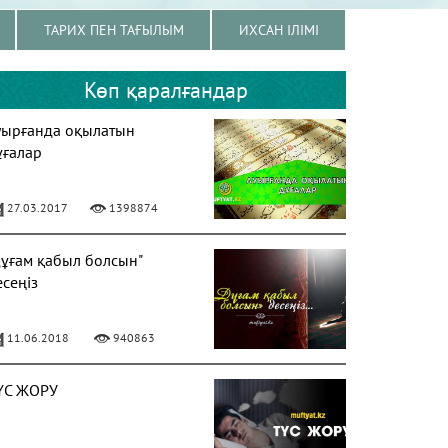
ТАРИХ ПЕН ТАҒЫЛЫМ
ИХСАН ІЛІМІ
Көп қаралғандар
уырғанда оқылатын
ұғалар
27.03.2017
1398874
Дұғам қабыл болсын"
есеңіз
11.06.2018
940863
ҮС ЖОРУ