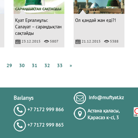
Т
о
бі
Қуат Ерғалиұлы:
Ол қандай жан еді?!
Салауат – сараңдықтан
сақтайды
23.12.2015
5807
21.12.2015
5388
Г
29
30
31
32
33
»
Baılanys
info@muftyat.kz
+7 7172 999 866
Астана қаласы,
Қарасаз к-сi, 3
+7 7172 999 865