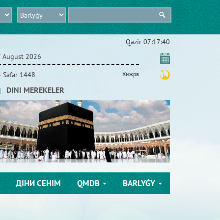
Qazіr
07:17:41
 August 2026
 Safar 1448
Хижра
DINI MEREKELER
ДІНИ СЕНІМ
QMDB
BARLYǴY