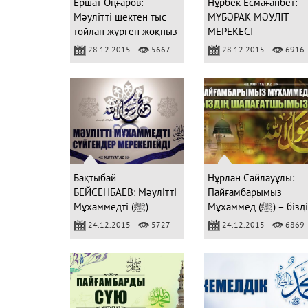
Ершат Оңғаров:
Нұрбек Есмағанбет:
Мәулітті шектен тыс
МҮБӘРАК МӘУЛІТ
тойлап жүрген жоқпыз
МЕРЕКЕСІ
ба?
28.12.2015
5667
28.12.2015
6916
Бақтыбай
Нұрлан Сайлауұлы:
БЕЙСЕНБАЕВ: Мәулітті
Пайғамбарымыз
Мұхаммед (ﷺ) – біздің
Мұхаммедті (ﷺ)
сүйгендер
шапағатшымыз
24.12.2015
5727
24.12.2015
6869
мерекелейді