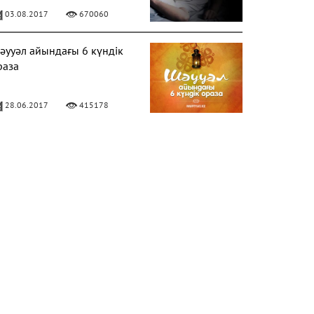
03.08.2017
670060
әууәл айындағы 6 күндік
раза
28.06.2017
415178
ЕРЕКЕЛІ БАРААТ ТҮНІ
06.04.2020
328649
лладан кешірім сұраудың
аңызы
31.07.2017
282188