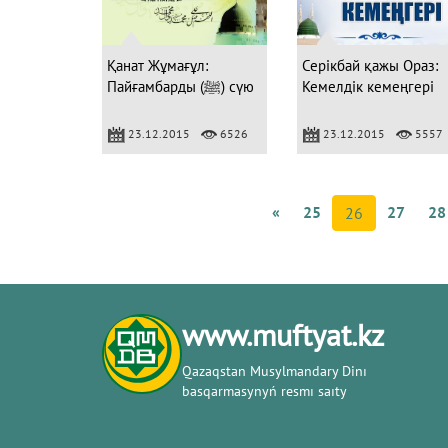
Қанат Жұмағұл:
Серікбай қажы Ораз:
Пайғамбарды (ﷺ) сүю
Кемелдік кемеңгері
23.12.2015
6526
23.12.2015
5557
«
25
27
28
26
www.muftyat.kz
Qazaqstan Musylmandary Dіnı
basqarmasynyń resmı saıty