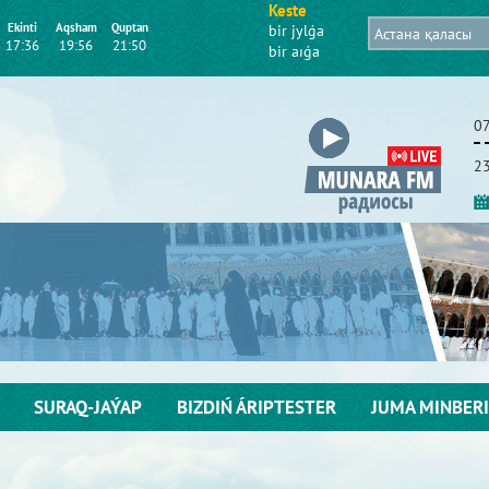
Keste
Ekіntі
Aqsham
Quptan
bіr jylǵa
17:36
19:56
21:50
bіr aıǵa
07
23
SURAQ-JAÝAP
BІZDІŃ ÁRІPTESTER
JUMA MІNBERІ