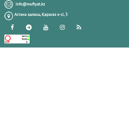
Тіл-көзден сақтану және одан арылу
info@muftyat.kz
жолдарын білесіз бе?
Астана қаласы, Қарасаз к-сi, 3
13.11.2017
178874
ГҮЛЕНШІЛЕР
28.08.2023
174405