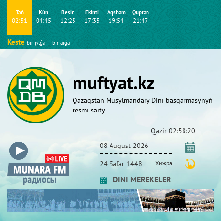
Tań
Kún
Besіn
Ekіntі
Aqsham
Quptan
02:51
04:45
12:25
17:35
19:54
21:47
Keste
bіr jylǵa
bіr aıǵa
muftyat.kz
Qazaqstan Musylmandary Dіnı basqarmasynyń
resmı saıty
Qazіr
02:58:20
08 August 2026
24 Safar 1448
Хижра
DINI MEREKELER