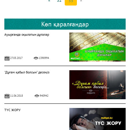
«
32
»
33
Көп қаралғандар
Ауырғанда оқылатын дұғалар
27.03.2017
1398994
"Дұғам қабыл болсын" десеңіз
11.06.2018
940942
ТҮС ЖОРУ