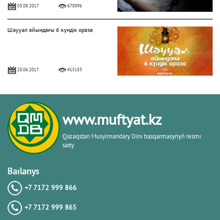
03.08.2017
670096
Шәууәл айындағы 6 күндік ораза
28.06.2017
415183
БЕРЕКЕЛІ БАРААТ ТҮНІ
www.muftyat.kz
06.04.2020
328656
Qazaqstan Musylmandary Dіnı basqarmasynyń resmı
saıty
Алладан кешірім сұраудың маңызы
Baılanys
+7 7172 999 866
31.07.2017
282198
+7 7172 999 865