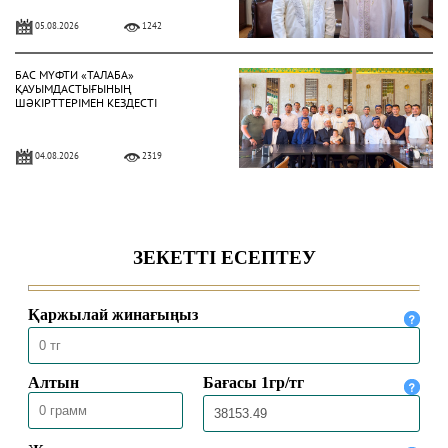
05.08.2026
1242
БАС МҮФТИ «ТАЛАБА»
ҚАУЫМДАСТЫҒЫНЫҢ
ШӘКІРТТЕРІМЕН КЕЗДЕСТІ
04.08.2026
2319
БАС МҮФТИ ҚАЗАҚСТАННЫҢ
ТҮРКИЯДАҒЫ ТӨТЕНШЕ ЖӘНЕ
ӨКІЛЕТТІ ЕЛШІСІМЕН КЕЗДЕСТІ
04.08.2026
2022
БАС МҮФТИ ТӨРАЛҚА МӘЖІЛІСІН
ӨТКІЗДІ
31.07.2026
2172