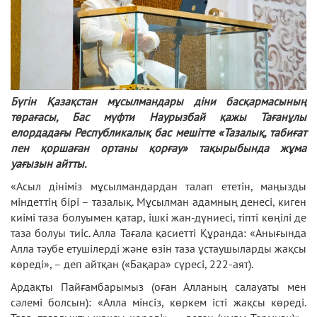
Бүгін Қазақстан мұсылмандары діни басқармасының
төрағасы, Бас мүфти Наурызбай қажы Тағанұлы
елордадағы Республикалық бас мешітте «Тазалық, табиғат
пен қоршаған ортаны қорғау» тақырыбында жұма
уағызын айтты.
«Асыл дініміз мұсылмандардан талап ететін, маңызды
міндеттің бірі – тазалық. Мұсылман адамның денесі, киген
киімі таза болуымен қатар, ішкі жан-дүниесі, тіпті көңілі де
таза болуы тиіс. Алла Тағала қасиетті Құранда: «Анығында
Алла тәубе етушілерді және өзін таза ұстаушыларды жақсы
көреді», – деп айтқан («Бақара» сүресі, 222-аят).
Ардақты Пайғамбарымыз (оған Алланың салауаты мен
сәлемі болсын): «Алла мінсіз, көркем істі жақсы көреді.