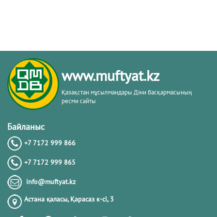
www.muftyat.kz
Қазақстан мұсылмандары Діни басқармасының
ресми сайты
Байланыс
+7 7172 999 866
+7 7172 999 865
info@muftyat.kz
Астана қаласы, Қарасаз к-сi, 3