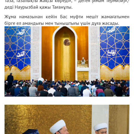
Таза, тазалықты жақсы көреді», – деген (имам Термизи)»,-
деді Наурызбай қажы Тағанұлы.
Жұма намазынан кейін Бас мүфти мешіт жамағатымен
бірге ел амандығы мен тыныштығы үшін дұға жасады.