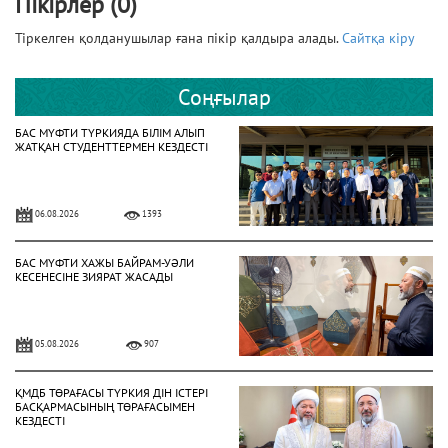
Пікірлер (0)
Тіркелген қолданушылар ғана пікір қалдыра алады.
Сайтқа кіру
Соңғылар
БАС МҮФТИ ТҮРКИЯДА БІЛІМ АЛЫП
ЖАТҚАН СТУДЕНТТЕРМЕН КЕЗДЕСТІ
06.08.2026
1393
БАС МҮФТИ ХАЖЫ БАЙРАМ-УӘЛИ
КЕСЕНЕСІНЕ ЗИЯРАТ ЖАСАДЫ
05.08.2026
907
ҚМДБ ТӨРАҒАСЫ ТҮРКИЯ ДІН ІСТЕРІ
БАСҚАРМАСЫНЫҢ ТӨРАҒАСЫМЕН
КЕЗДЕСТІ