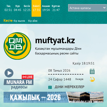
Таң
Күн
Бесін
Екінті
Ақшам
Құптан
02:51
04:45
12:25
17:35
19:54
21:47
Кесте
бір жылға
бір айға
muftyat.kz
Қазақстан мұсылмандары Діни
басқармасының ресми сайты
Қазір
18:19:52
08 Тамыз 2026
24 Сафар 1448
Хижра
ДІНИ МЕРЕКЕЛЕР