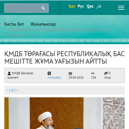
Қаз
Рус
Qaz
قاز
Togg
navi
Басты бет
Жаңалықтар
ҚМДБ ТӨРАҒАСЫ РЕСПУБЛИКАЛЫҚ БАС МЕШІТТЕ ЖҰМА
УАҒЫЗЫН АЙТТЫ
ҚМДБ ТӨРАҒАСЫ РЕСПУБЛИКАЛЫҚ БАС
МЕШІТТЕ ЖҰМА УАҒЫЗЫН АЙТТЫ
ҚМДБ Баспасөз
0
қызметі
muftyatkz
24.04.2026
784
пікір
–
|
A
|
+