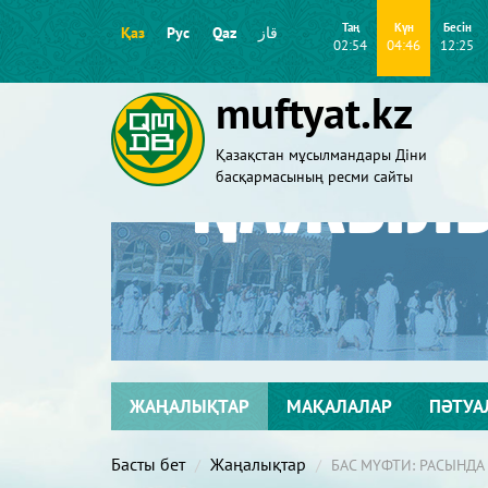
Таң
Күн
Бесін
Қаз
Рус
Qaz
قاز
02:54
04:46
12:25
muftyat.kz
Қазақстан мұсылмандары Діни
басқармасының ресми сайты
ЖАҢАЛЫҚТАР
МАҚАЛАЛАР
ПӘТУА
Басты бет
Жаңалықтар
БАС МҮФТИ: РАСЫНДА