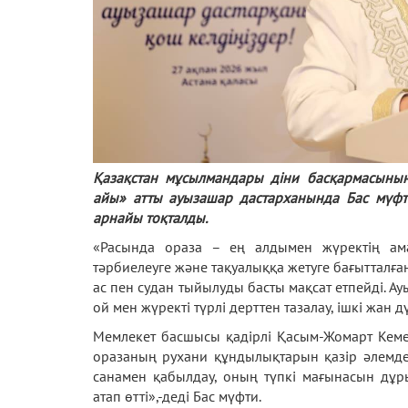
Қазақстан мұсылмандары діни басқармасының
айы» атты ауызашар дастарханында Бас мүфт
арнайы тоқталды.
«Расында ораза – ең алдымен жүректің амалы
тәрбиелеуге және тақуалыққа жетуге бағытталғ
ас пен судан тыйылуды басты мақсат етпейді. Ауы
ой мен жүректі түрлі дерттен тазалау, ішкі жан 
Мемлекет басшысы қадірлі Қасым-Жомарт Кеме
оразаның рухани құндылықтарын қазір әлемде
санамен қабылдау, оның түпкі мағынасын дұр
атап өтті»,-деді Бас мүфти.