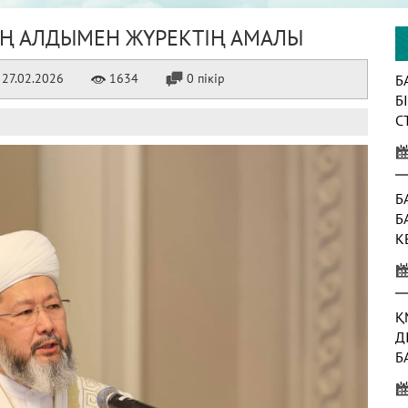
 ЕҢ АЛДЫМЕН ЖҮРЕКТІҢ АМАЛЫ
27.02.2026
1634
0 пікір
Б
Б
С
К
Б
Б
К
Ж
Қ
Д
Б
Т