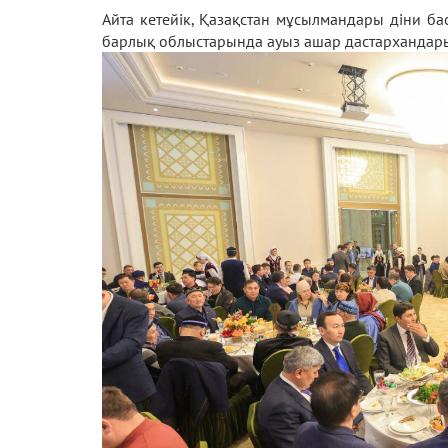
Айта кетейік, Қазақстан мұсылмандары діни ба
барлық облыстарында ауыз ашар дастархандар