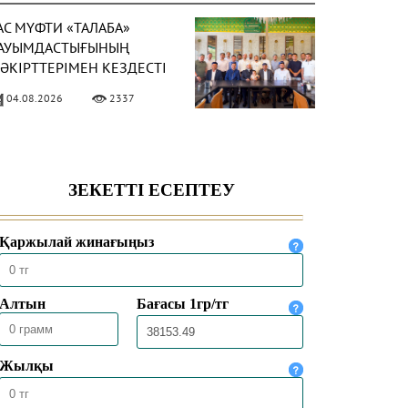
АС МҮФТИ «ТАЛАБА»
АУЫМДАСТЫҒЫНЫҢ
ӘКІРТТЕРІМЕН КЕЗДЕСТІ
04.08.2026
2337
АС МҮФТИ
АЗАҚСТАННЫҢ
ҮРКИЯДАҒЫ ТӨТЕНШЕ
ӘНЕ ӨКІЛЕТТІ
04.08.2026
2045
ЛШІСІМЕН КЕЗДЕСТІ
АС МҮФТИ ТӨРАЛҚА
ӘЖІЛІСІН ӨТКІЗДІ
31.07.2026
2187