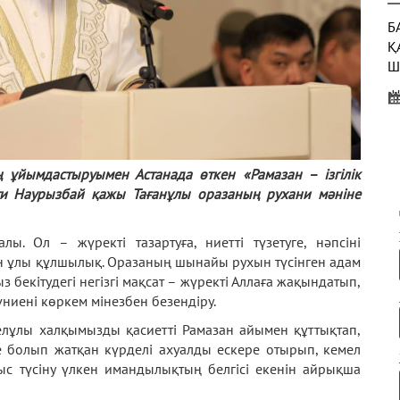
Б
Қ
Ш
Б
Қ
 ұйымдастыруымен Астанада өткен «Рамазан – ізгілік
Т
и Наурызбай қажы Тағанұлы оразаның рухани мәніне
Ж
Е
. Ол – жүректі тазартуға, ниетті түзетуге, нәпсіні
Б
ан ұлы құлшылық. Оразаның шынайы рухын түсінген адам
М
з бекітудегі негізгі мақсат – жүректі Аллаға жақындатып,
дүниені көркем мінезбен безендіру.
лұлы халқымызды қасиетті Рамазан айымен құттықтап,
 болып жатқан күрделі ахуалды ескере отырып, кемел
ыс түсіну үлкен имандылықтың белгісі екенін айрықша