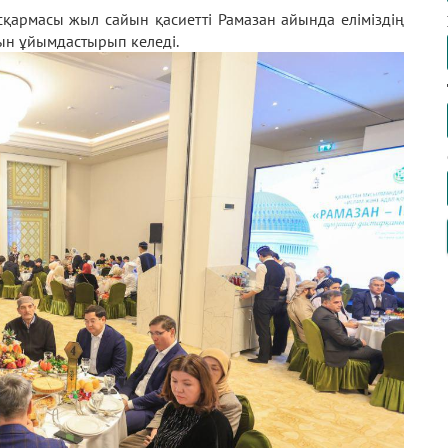
сқармасы жыл сайын қасиетті Рамазан айында еліміздің
ын ұйымдастырып келеді.