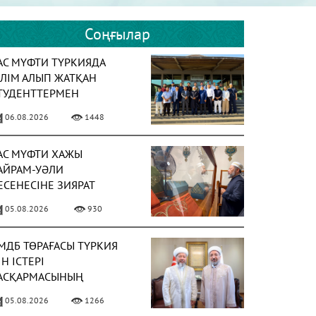
Соңғылар
АС МҮФТИ ТҮРКИЯДА
ІЛІМ АЛЫП ЖАТҚАН
ТУДЕНТТЕРМЕН
ЕЗДЕСТІ
06.08.2026
1448
АС МҮФТИ ХАЖЫ
АЙРАМ-УӘЛИ
ЕСЕНЕСІНЕ ЗИЯРАТ
АСАДЫ
05.08.2026
930
МДБ ТӨРАҒАСЫ ТҮРКИЯ
ІН ІСТЕРІ
АСҚАРМАСЫНЫҢ
ӨРАҒАСЫМЕН КЕЗДЕСТІ
05.08.2026
1266