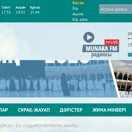
Кесте
Екінті
Ақшам
Құптан
бір
17:33
19:53
21:44
жылға
бір айға
0
2
ЛАР
СҰРАҚ-ЖАУАП
ДӘРІСТЕР
ЖҰМА МІНБЕРІ
 ОРАЗА – ЕҢ АЛДЫМЕН ЖҮРЕКТІҢ АМАЛЫ