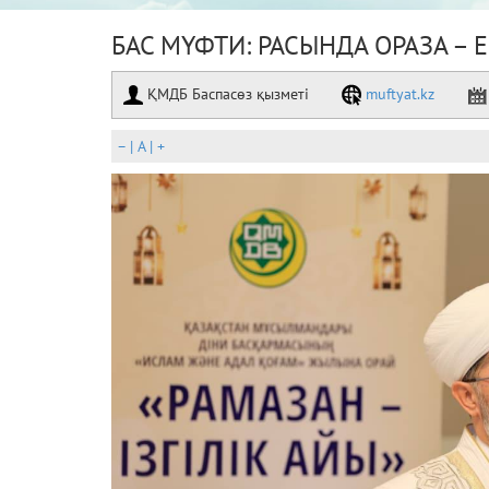
БАС МҮФТИ: РАСЫНДА ОРАЗА –
ҚМДБ Баспасөз қызметі
muftyat.kz
–
|
A
|
+