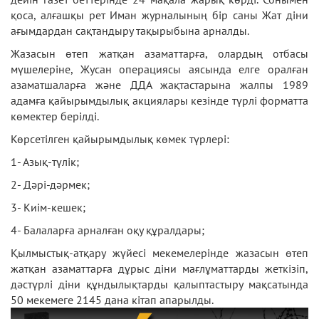
қоса, алғашқы рет Иман журналының бір саны Жат діни
ағымдардан сақтандыру тақырыбына арналды.
Жазасын өтеп жатқан азаматтарға, олардың отбасы
мүшелеріне, Жусан операциясы аясында елге оралған
азаматшаларға және ДДА жақтастарына жалпы 1989
адамға қайырымдылық акциялары кезінде түрлі форматта
көмектер берілді.
Көрсетілген қайырымдылық көмек түрлері:
1- Азық-түлік;
2- Дәрі-дәрмек;
3- Киім-кешек;
4- Балаларға арналған оқу құралдары;
Қылмыстық-атқару жүйесі мекемелерінде жазасын өтеп
жатқан азаматтарға дұрыс діни мағлұматтарды жеткізіп,
дәстүрлі діни құндылықтарды қалыптастыру мақсатында
50 мекемеге 2145 дана кітап апарылды.