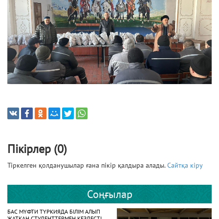
Пікірлер (0)
Тіркелген қолданушылар ғана пікір қалдыра алады.
Сайтқа кіру
Соңғылар
БАС МҮФТИ ТҮРКИЯДА БІЛІМ АЛЫП
ЖАТҚАН СТУДЕНТТЕРМЕН КЕЗДЕСТІ