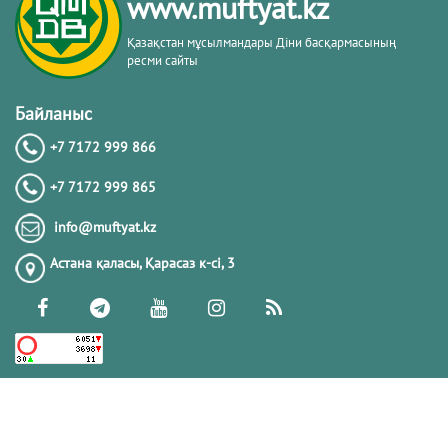
www.muftyat.kz
Қазақстан мұсылмандары Діни басқармасының
ресми сайты
Байланыс
+7 7172 999 866
+7 7172 999 865
info@muftyat.kz
Астана қаласы, Қарасаз к-сi, 3