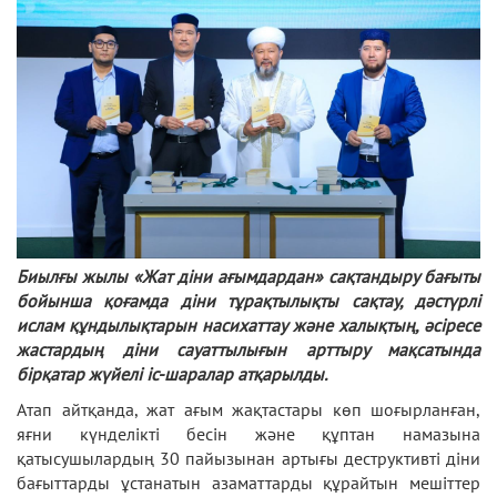
Биылғы жылы «Жат діни ағымдардан» сақтандыру бағыты
бойынша қоғамда діни тұрақтылықты сақтау, дәстүрлі
ислам құндылықтарын насихаттау және халықтың, әсіресе
жастардың діни сауаттылығын арттыру мақсатында
бірқатар жүйелі іс-шаралар атқарылды.
Атап айтқанда, жат ағым жақтастары көп шоғырланған,
яғни күнделікті бесін және құптан намазына
қатысушылардың 30 пайызынан артығы деструктивті діни
бағыттарды ұстанатын азаматтарды құрайтын мешіттер