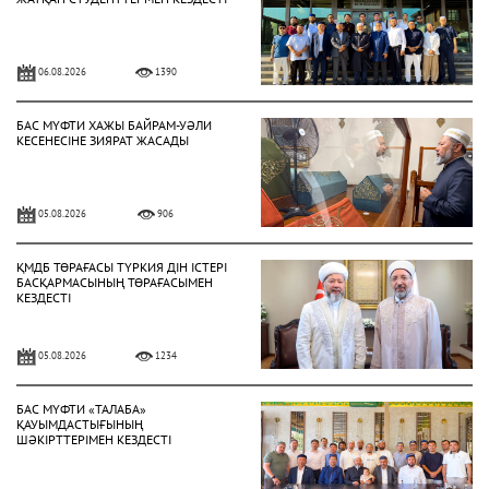
06.08.2026
1390
БАС МҮФТИ ХАЖЫ БАЙРАМ-УӘЛИ
КЕСЕНЕСІНЕ ЗИЯРАТ ЖАСАДЫ
05.08.2026
906
ҚМДБ ТӨРАҒАСЫ ТҮРКИЯ ДІН ІСТЕРІ
БАСҚАРМАСЫНЫҢ ТӨРАҒАСЫМЕН
КЕЗДЕСТІ
05.08.2026
1234
БАС МҮФТИ «ТАЛАБА»
ҚАУЫМДАСТЫҒЫНЫҢ
ШӘКІРТТЕРІМЕН КЕЗДЕСТІ