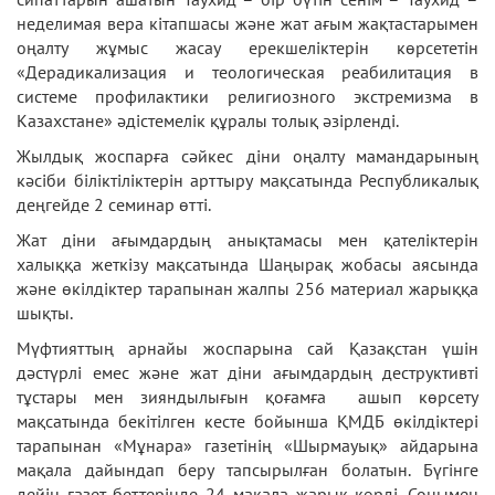
неделимая вера кітапшасы және жат ағым жақтастарымен
оңалту жұмыс жасау ерекшеліктерін көрсететін
«Дерадикализация и теологическая реабилитация в
системе профилактики религиозного экстремизма в
Казахстане» әдістемелік құралы толық әзірленді.
Жылдық жоспарға сәйкес діни оңалту мамандарының
кәсіби біліктіліктерін арттыру мақсатында Республикалық
деңгейде 2 семинар өтті.
Жат діни ағымдардың анықтамасы мен қателіктерін
халыққа жеткізу мақсатында Шаңырақ жобасы аясында
және өкілдіктер тарапынан жалпы 256 материал жарыққа
шықты.
Мүфтияттың арнайы жоспарына сай Қазақстан үшін
дәстүрлі емес және жат діни ағымдардың деструктивті
тұстары мен зияндылығын қоғамға ашып көрсету
мақсатында бекітілген кесте бойынша ҚМДБ өкілдіктері
тарапынан «Мұнара» газетінің «Шырмауық» айдарына
мақала дайындап беру тапсырылған болатын. Бүгінге
дейін газет беттерінде 24 мақала жарық көрді. Сонымен