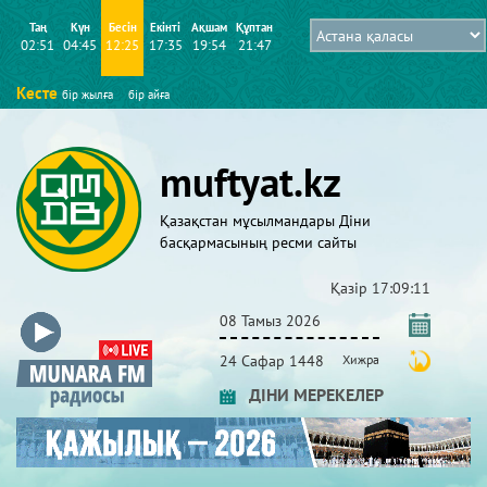
Таң
Күн
Бесін
Екінті
Ақшам
Құптан
02:51
04:45
12:25
17:35
19:54
21:47
Кесте
бір жылға
бір айға
muftyat.kz
Қазақстан мұсылмандары Діни
басқармасының ресми сайты
Қазір
17:09:12
08 Тамыз 2026
24 Сафар 1448
Хижра
ДІНИ МЕРЕКЕЛЕР