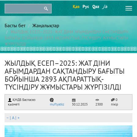
Қаз
Рус
Qaz
قاز
Togg
navi
Басты бет
Жаңалықтар
ЖЫЛДЫҚ ЕСЕП–2025: ЖАТ ДІНИ АҒЫМДАРДАН САҚТАНДЫРУ
БАҒЫТЫ БОЙЫНША 2893 АҚПАРАТТЫҚ-ТҮСІНДІРУ ЖҰМЫСТАРЫ
ЖҮРГІЗІЛДІ
ЖЫЛДЫҚ ЕСЕП–2025: ЖАТ ДІНИ
АҒЫМДАРДАН САҚТАНДЫРУ БАҒЫТЫ
БОЙЫНША 2893 АҚПАРАТТЫҚ-
ТҮСІНДІРУ ЖҰМЫСТАРЫ ЖҮРГІЗІЛДІ
ҚМДБ Баспасөз
0
қызметі
muftyatkz
30.12.2025
2300
пікір
–
|
A
|
+