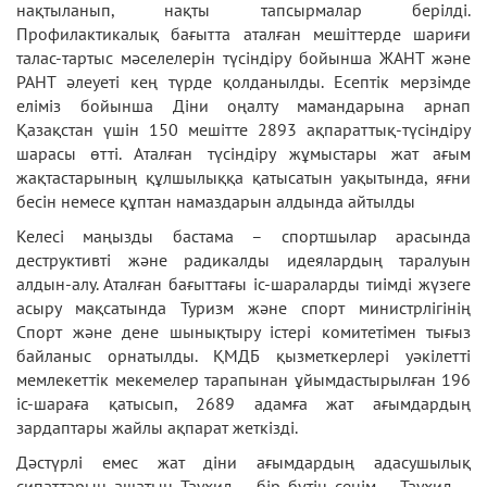
нақтыланып, нақты тапсырмалар берілді.
Профилактикалық бағытта аталған мешіттерде шариғи
талас-тартыс мәселелерін түсіндіру бойынша ЖАНТ және
РАНТ әлеуеті кең түрде қолданылды. Есептік мерзімде
еліміз бойынша Діни оңалту мамандарына арнап
Қазақстан үшін 150 мешітте 2893 ақпараттық-түсіндіру
шарасы өтті. Аталған түсіндіру жұмыстары жат ағым
жақтастарының құлшылыққа қатысатын уақытында, яғни
бесін немесе құптан намаздарын алдында айтылды
Келесі маңызды бастама – спортшылар арасында
деструктивті және радикалды идеялардың таралуын
алдын-алу. Аталған бағыттағы іс-шараларды тиімді жүзеге
асыру мақсатында Туризм және спорт министрлігінің
Спорт және дене шынықтыру істері комитетімен тығыз
байланыс орнатылды. ҚМДБ қызметкерлері уәкілетті
мемлекеттік мекемелер тарапынан ұйымдастырылған 196
іс-шараға қатысып, 2689 адамға жат ағымдардың
зардаптары жайлы ақпарат жеткізді.
Дәстүрлі емес жат діни ағымдардың адасушылық
сипаттарын ашатын Таухид – бір бүтін сенім – Таухид –