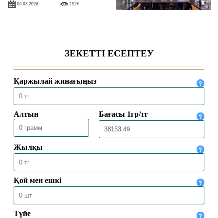
04.08.2026
2319
БАС МҮФТИ ҚАЗАҚСТАННЫҢ
ТҮРКИЯДАҒЫ ТӨТЕНШЕ ЖӘНЕ
ӨКІЛЕТТІ ЕЛШІСІМЕН КЕЗДЕСТІ
04.08.2026
2021
БАС МҮФТИ ТӨРАЛҚА МӘЖІЛІСІН
ӨТКІЗДІ
31.07.2026
2168