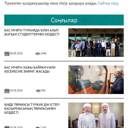
Тіркелген қолданушылар ғана пікір қалдыра алады.
Сайтқа кіру
Соңғылар
БАС МҮФТИ ТҮРКИЯДА БІЛІМ АЛЫП
ЖАТҚАН СТУДЕНТТЕРМЕН КЕЗДЕСТІ
06.08.2026
1448
БАС МҮФТИ ХАЖЫ БАЙРАМ-УӘЛИ
КЕСЕНЕСІНЕ ЗИЯРАТ ЖАСАДЫ
05.08.2026
930
ҚМДБ ТӨРАҒАСЫ ТҮРКИЯ ДІН ІСТЕРІ
БАСҚАРМАСЫНЫҢ ТӨРАҒАСЫМЕН
КЕЗДЕСТІ
05.08.2026
1265