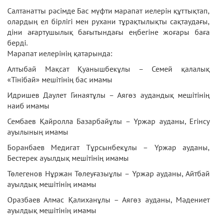
Салтанатты рәсімде Бас мүфти марапат иелерін құттықтап,
олардың ел бірлігі мен рухани тұрақтылықты сақтаудағы,
діни ағартушылық бағытындағы еңбегіне жоғары баға
берді.
Марапат иелерінің қатарында:
Алтыбай Мақсат Қуанышбекұлы – Семей қалалық
«Тінібай» мешітінің бас имамы
Идришев Даулет Гинаятұлы – Аягөз аудандық мешітінің
наиб имамы
Сембаев Қайролла Базарбайұлы – Үржар ауданы, Егінсу
ауылының имамы
Боранбаев Медигат Тұрсынбекұлы – Үржар ауданы,
Бестерек ауылдық мешітінің имамы
Төлегенов Нұржан Төлеуғазыұлы – Үржар ауданы, Айтбай
ауылдық мешітінің имамы
Оразбаев Алмас Қалиханұлы – Аягөз ауданы, Мәдениет
ауылдық мешітінің имамы