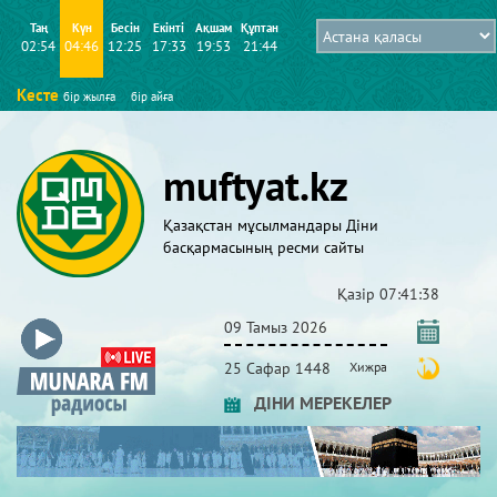
Таң
Күн
Бесін
Екінті
Ақшам
Құптан
02:54
04:46
12:25
17:33
19:53
21:44
Кесте
бір жылға
бір айға
muftyat.kz
Қазақстан мұсылмандары Діни
басқармасының ресми сайты
Қазір
07:41:39
09 Тамыз 2026
25 Сафар 1448
Хижра
ДІНИ МЕРЕКЕЛЕР