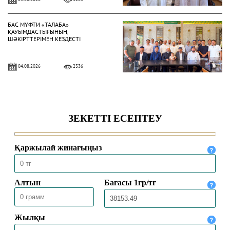
БАС МҮФТИ «ТАЛАБА»
ҚАУЫМДАСТЫҒЫНЫҢ
ШӘКІРТТЕРІМЕН КЕЗДЕСТІ
04.08.2026
2336
БАС МҮФТИ ҚАЗАҚСТАННЫҢ
ТҮРКИЯДАҒЫ ТӨТЕНШЕ ЖӘНЕ
ӨКІЛЕТТІ ЕЛШІСІМЕН КЕЗДЕСТІ
04.08.2026
2045
БАС МҮФТИ ТӨРАЛҚА МӘЖІЛІСІН
ӨТКІЗДІ
31.07.2026
2186