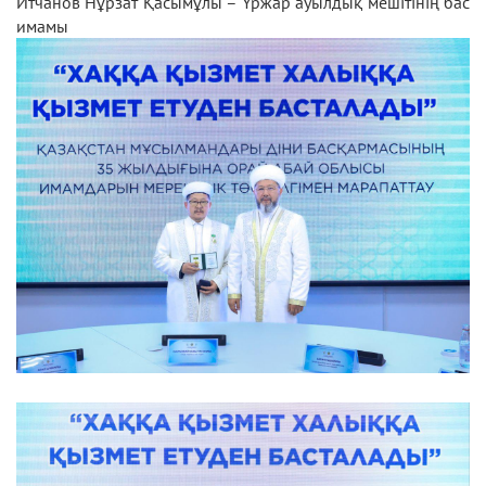
Итчанов Нұрзат Қасымұлы – Үржар ауылдық мешітінің бас
имамы