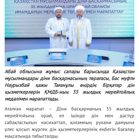
Абай облысына жұмыс сапары барысында Қазақстан
мұсылмандары діни басқармасының төрағасы, Бас мүфти
Наурызбай қажы Тағанұлы өңірдің бірқатар дін
қызметкерлерін ҚМДБ-ның 35 жылдық мерейтойлық
медалімен марапаттады.
Аталған марапат – Діни басқарманың 35 жылдық
мерейтойына орай, ел ішінде дін мен дәстүр
сабақтастығын насихаттап, қоғамның рухани дамуына
үлес қосып жүрген дін қызметкерлерінің еңбегін бағалау
мақсатында табысталды.