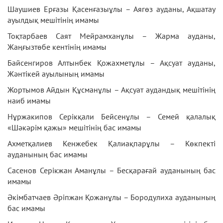
Шаушиев Ерғазы Қасенғазыұлы – Аягөз ауданы, Ақшатау
ауылдық мешітінің имамы
Тоқтарбаев Саят Мейрамханұлы – Жарма ауданы,
Жаңғызтөбе кентінің имамы
Байсенгиров Алтынбек Қожахметұлы – Ақсуат ауданы,
Жәнтікей ауылының имамы
Жортымов Айдын Құсманұлы – Ақсуат аудандық мешітінің
наиб имамы
Нұржакипов Серікқали Бейсенұлы – Семей қалалық
«Шәкәрім қажы» мешітінің бас имамы
Ахметқалиев Кенжебек Қалиақпарұлы – Көкпекті
ауданының бас имамы
Сасенов Серікжан Аманұлы – Бесқарағай ауданының бас
имамы
Әкімбатчаев Әріпжан Қожанұлы – Бородулиха ауданының
бас имамы