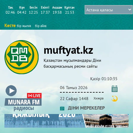
Таң
Күн
Бесін
Екінті
Ақшам
Құптан
02:46
04:42
12:25
17:37
19:58
21:53
Кесте
бір жылға
бір айға
muftyat.kz
Қазақстан мұсылмандары Діни
басқармасының ресми сайты
Қазір
01:10:36
06 Тамыз 2026
22 Сафар 1448
Хижра
ДІНИ МЕРЕКЕЛЕР