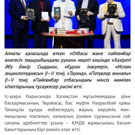
Алматы қаласында өткен «Отбасы және пайғамбар
өнегесі» тақырыбындағы рухани мәуліт кешінде «Хазіреті
Әбу Бәкір Сыддық», «Құран інжулері», «Ислам
энциклопедиясы» (I–II том), «Таухид», «Пәтуалар жинағы»
(I–V том), «Пайғамбар отбасындағы мінсіз мәміле»
кітаптарының тұсаукесер рәсімі өтті.
Іс-шара барысында Қазақстан мұсылмандары діни
басқармасының Төрағасы, Бас мүфти Наурызбай қажы
Тағанұлы құнды еңбектердің жарық көруінің мән-
маңызына тоқталып, халықтың рухани сұранысына сай
сапалы әдебиеттер ұсыну – ҚМДБ жұмысының басым
бағыттарының бірі екенін атап өтті.