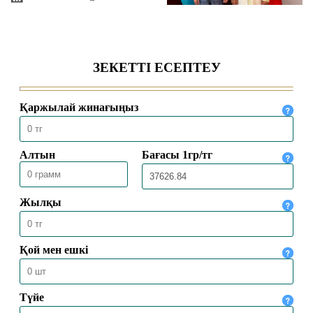
БАС МҮФТИ ТӨРАЛҚА МӘЖІЛІСІН
ӨТКІЗДІ
31.07.2026
2020
ҚМДБ ТӨРАҒАСЫ «НҰРСҰЛТАН»
МЕШІТІНДЕ ЖҰМА УАҒЫЗЫН АЙТТЫ
31.07.2026
1279