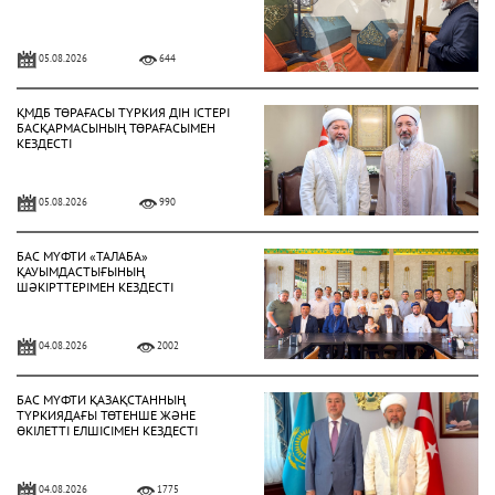
05.08.2026
644
ҚМДБ ТӨРАҒАСЫ ТҮРКИЯ ДІН ІСТЕРІ
БАСҚАРМАСЫНЫҢ ТӨРАҒАСЫМЕН
КЕЗДЕСТІ
05.08.2026
990
БАС МҮФТИ «ТАЛАБА»
ҚАУЫМДАСТЫҒЫНЫҢ
ШӘКІРТТЕРІМЕН КЕЗДЕСТІ
04.08.2026
2002
БАС МҮФТИ ҚАЗАҚСТАННЫҢ
ТҮРКИЯДАҒЫ ТӨТЕНШЕ ЖӘНЕ
ӨКІЛЕТТІ ЕЛШІСІМЕН КЕЗДЕСТІ
04.08.2026
1775