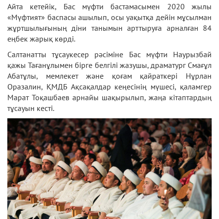
Айта кетейік, Бас мүфти бастамасымен 2020 жылы
«Мүфтият» баспасы ашылып, осы уақытқа дейін мұсылман
жұртшылығының діни танымын арттыруға арналған 84
еңбек жарық көрді.
Салтанатты тұсаукесер рәсіміне Бас мүфти Наурызбай
қажы Тағанұлымен бірге белгілі жазушы, драматург Смағұл
Абатұлы, мемлекет және қоғам қайраткері Нұрлан
Оразалин, ҚМДБ Ақсақалдар кеңесінің мүшесі, қаламгер
Марат Тоқашбаев арнайы шақырылып, жаңа кітаптардың
тұсауын кесті.