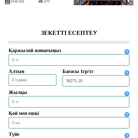
04.08.2026
2273
БАС МҮФТИ ҚАЗАҚСТАННЫҢ
ТҮРКИЯДАҒЫ ТӨТЕНШЕ ЖӘНЕ
ӨКІЛЕТТІ ЕЛШІСІМЕН КЕЗДЕСТІ
04.08.2026
1973
БАС МҮФТИ ТӨРАЛҚА МӘЖІЛІСІН
ӨТКІЗДІ
31.07.2026
2130