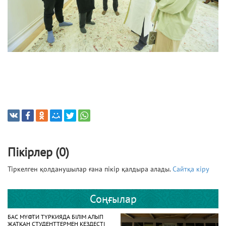
Пікірлер (0)
Тіркелген қолданушылар ғана пікір қалдыра алады.
Сайтқа кіру
Соңғылар
БАС МҮФТИ ТҮРКИЯДА БІЛІМ АЛЫП
ЖАТҚАН СТУДЕНТТЕРМЕН КЕЗДЕСТІ