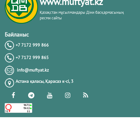
www.muftyat.kz
Қазақстан мұсылмандары Діни басқармасының
ресми сайты
Байланыс
+7 7172 999 866
+7 7172 999 865
info@muftyat.kz
Астана қаласы, Қарасаз к-сi, 3