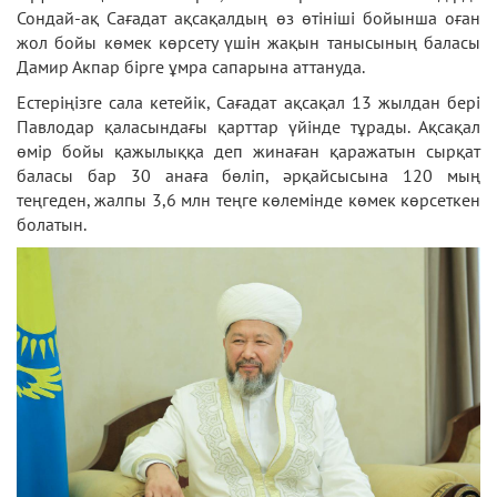
Сондай-ақ Сағадат ақсақалдың өз өтініші бойынша оған
жол бойы көмек көрсету үшін жақын танысының баласы
Дамир Акпар бірге ұмра сапарына аттануда.
Естеріңізге сала кетейік, Сағадат ақсақал 13 жылдан бері
Павлодар қаласындағы қарттар үйінде тұрады. Ақсақал
өмір бойы қажылыққа деп жинаған қаражатын сырқат
баласы бар 30 анаға бөліп, әрқайсысына 120 мың
теңгеден, жалпы 3,6 млн теңге көлемінде көмек көрсеткен
болатын.