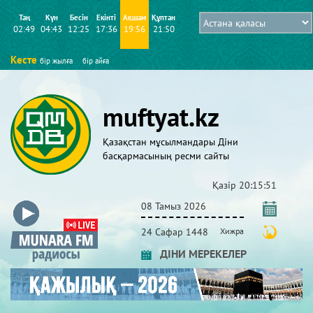
Таң
Күн
Бесін
Екінті
Ақшам
Құптан
02:49
04:43
12:25
17:36
19:56
21:50
Кесте
бір жылға
бір айға
muftyat.kz
Қазақстан мұсылмандары Діни
басқармасының ресми сайты
Қазір
20:15:52
08 Тамыз 2026
24 Сафар 1448
Хижра
ДІНИ МЕРЕКЕЛЕР