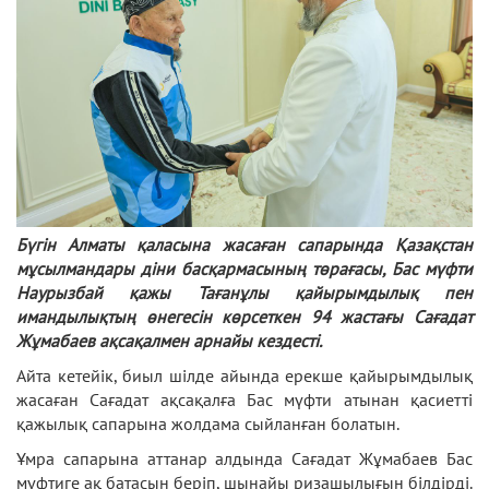
Бүгін Алматы қаласына жасаған сапарында Қазақстан
мұсылмандары діни басқармасының төрағасы, Бас мүфти
Наурызбай қажы Тағанұлы қайырымдылық пен
имандылықтың өнегесін көрсеткен 94 жастағы Сағадат
Жұмабаев ақсақалмен арнайы кездесті.
Айта кетейік, биыл шілде айында ерекше қайырымдылық
жасаған Сағадат ақсақалға Бас мүфти атынан қасиетті
қажылық сапарына жолдама сыйланған болатын.
Ұмра сапарына аттанар алдында Сағадат Жұмабаев Бас
мүфтиге ақ батасын беріп, шынайы ризашылығын білдірді.