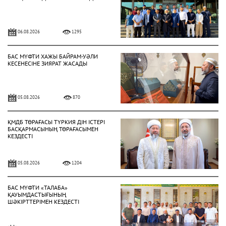
06.08.2026
1295
БАС МҮФТИ ХАЖЫ БАЙРАМ-УӘЛИ
КЕСЕНЕСІНЕ ЗИЯРАТ ЖАСАДЫ
05.08.2026
870
ҚМДБ ТӨРАҒАСЫ ТҮРКИЯ ДІН ІСТЕРІ
БАСҚАРМАСЫНЫҢ ТӨРАҒАСЫМЕН
КЕЗДЕСТІ
05.08.2026
1204
БАС МҮФТИ «ТАЛАБА»
ҚАУЫМДАСТЫҒЫНЫҢ
ШӘКІРТТЕРІМЕН КЕЗДЕСТІ