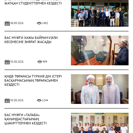
ЖАТҚАН СТУДЕНТТЕРМЕН КЕЗДЕСТІ
06.08.2026
1402
БАС МҮФТИ ХАЖЫ БАЙРАМ-УӘЛИ
КЕСЕНЕСІНЕ ЗИЯРАТ ЖАСАДЫ
05.08.2026
909
ҚМДБ ТӨРАҒАСЫ ТҮРКИЯ ДІН ІСТЕРІ
БАСҚАРМАСЫНЫҢ ТӨРАҒАСЫМЕН
КЕЗДЕСТІ
05.08.2026
1244
БАС МҮФТИ «ТАЛАБА»
ҚАУЫМДАСТЫҒЫНЫҢ
ШӘКІРТТЕРІМЕН КЕЗДЕСТІ