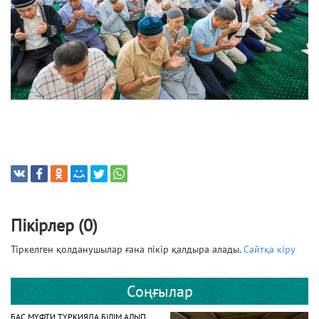
Пікірлер (0)
Тіркелген қолданушылар ғана пікір қалдыра алады.
Сайтқа кіру
Соңғылар
БАС МҮФТИ ТҮРКИЯДА БІЛІМ АЛЫП