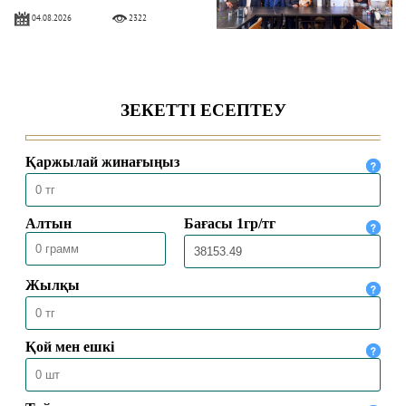
04.08.2026
2322
БАС МҮФТИ ҚАЗАҚСТАННЫҢ
ТҮРКИЯДАҒЫ ТӨТЕНШЕ ЖӘНЕ
ӨКІЛЕТТІ ЕЛШІСІМЕН КЕЗДЕСТІ
04.08.2026
2027
БАС МҮФТИ ТӨРАЛҚА МӘЖІЛІСІН
ӨТКІЗДІ
31.07.2026
2173