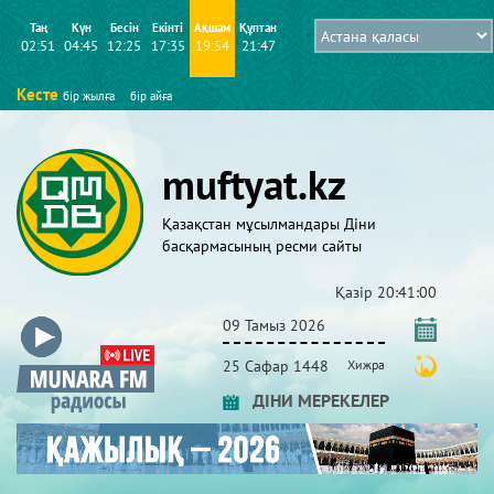
Таң
Күн
Бесін
Екінті
Ақшам
Құптан
02:51
04:45
12:25
17:35
19:54
21:47
Кесте
бір жылға
бір айға
muftyat.kz
Қазақстан мұсылмандары Діни
басқармасының ресми сайты
Қазір
20:41:01
09 Тамыз 2026
25 Сафар 1448
Хижра
ДІНИ МЕРЕКЕЛЕР