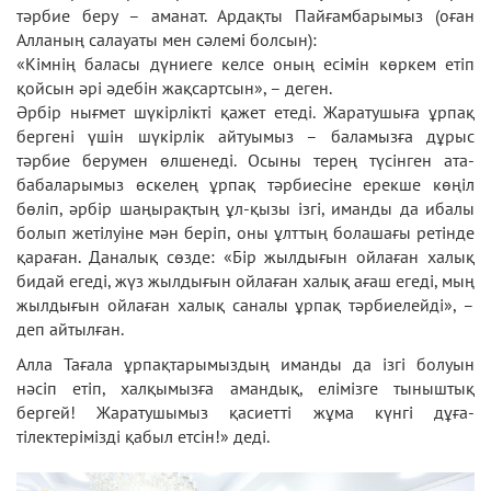
тәрбие беру – аманат. Ардақты Пайғамбарымыз (оған
Алланың салауаты мен сәлемі болсын):
​«Кімнің баласы дүниеге келсе оның есімін көркем етіп
қойсын әрі әдебін жақсартсын», – деген.
​Әрбір нығмет шүкірлікті қажет етеді. Жаратушыға ұрпақ
бергені үшін шүкірлік айтуымыз – баламызға дұрыс
тәрбие берумен өлшенеді. Осыны терең түсінген ата-
бабаларымыз өскелең ұрпақ тәрбиесіне ерекше көңіл
бөліп, әрбір шаңырақтың ұл-қызы ізгі, иманды да ибалы
болып жетілуіне мән беріп, оны ұлттың болашағы ретінде
қараған. Даналық сөзде: «Бір жылдығын ойлаған халық
бидай егеді, жүз жылдығын ойлаған халық ағаш егеді, мың
жылдығын ойлаған халық саналы ұрпақ тәрбиелейді», –
деп айтылған.
Алла Тағала ұрпақтарымыздың иманды да ізгі болуын
нәсіп етіп, халқымызға амандық, елімізге тыныштық
бергей! Жаратушымыз қасиетті жұма күнгі дұға-
тілектерімізді қабыл етсін!» деді.