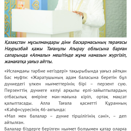
Қазақстан мұсылмандары діни басқармасының төрағасы
Наурызбай қажы Тағанұлы Атырау облысына барған
сапарында «Алмалы» мешітінде жұма намазын жүргізіп,
жамағатқа уағыз айтты.
«Исламдағы тәрбие негіздері» тақырыбында уағыз айтқан
Бас мүфти: «Жаратушының адам баласына беретін бұл
дүниедегі үлкен нығметтерінің бірі – перзент сүю.
Перзенттің дүниеге келуі арқылы ерлі-зайыптылардың
отбасылық өміріне мән-мағына кіріп, ортақ мақсат
қалыптасады. Алла Тағала қасиетті Құранның
«Кәһф»сүресінің 46-аятында:
​«Мал мен балалар – дүние тіршілігінің сәні», – деп
айтылған.
​Балалар біздерге берілген нығмет болуымен қатар оларға